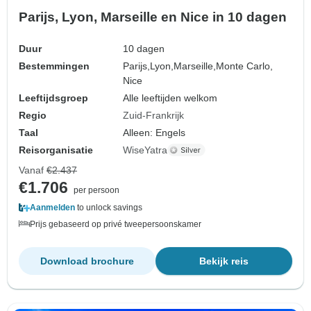
Parijs, Lyon, Marseille en Nice in 10 dagen
Duur
10 dagen
Bestemmingen
Parijs,
Lyon,
Marseille,
Monte Carlo,
Nice
Leeftijdsgroep
Alle leeftijden welkom
Regio
Zuid-Frankrijk
Taal
Alleen: Engels
Reisorganisatie
WiseYatra
Vanaf
€2.437
€1.706
per persoon
Aanmelden
to unlock savings
Prijs gebaseerd op privé tweepersoonskamer
Download brochure
Bekijk reis