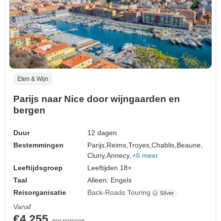
Eten & Wijn
Parijs naar Nice door wijngaarden en
bergen
Duur
12 dagen
Bestemmingen
Parijs,
Reims,
Troyes,
Chablis,
Beaune,
Cluny,
Annecy,
+6 meer
Leeftijdsgroep
Leeftijden 18+
Taal
Alleen: Engels
Reisorganisatie
Back-Roads Touring
Vanaf
€4.255