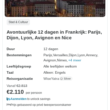
Stad & Cultuur
Avontuurlijke 12 dagen in Frankrijk: Parijs,
Dijon, Lyon, Avignon en Nice
Duur
12 dagen
Bestemmingen
Parijs,
Versailles,
Dijon,
Lyon,
Annecy,
Avignon,
Nimes,
+4 meer
Leeftijdsgroep
Alle leeftijden welkom
Taal
Alleen: Engels
Reisorganisatie
WiseYatra
Vanaf
€2.813
€2.110
per persoon
Aanmelden
to unlock savings
Prijs gebaseerd op privé tweepersoonskamer