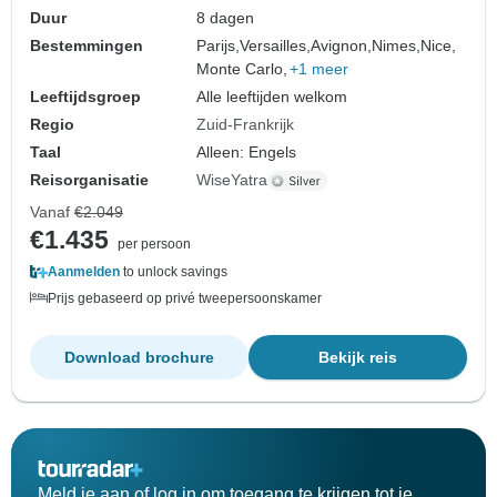
Duur
8 dagen
Bestemmingen
Parijs,
Versailles,
Avignon,
Nimes,
Nice,
Monte Carlo,
+1 meer
Leeftijdsgroep
Alle leeftijden welkom
Regio
Zuid-Frankrijk
Taal
Alleen: Engels
Reisorganisatie
WiseYatra
Vanaf
€2.049
€1.435
per persoon
Aanmelden
to unlock savings
Prijs gebaseerd op privé tweepersoonskamer
Download brochure
Bekijk reis
Meld je aan of log in om toegang te krijgen tot je