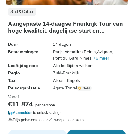
Stad & Cultuur
Aangepaste 14-daagse Frankrijk Tour van
hoge kwaliteit, dagelijkse start en
privégids
Duur
14 dagen
Bestemmingen
Parijs,
Versailles,
Reims,
Avignon,
Pont du Gard,
Nimes,
+6 meer
Leeftijdsgroep
Alle leeftijden welkom
Regio
Zuid-Frankrijk
Taal
Alleen: Engels
Reisorganisatie
Agate Travel
Vanaf
€11.874
per persoon
Aanmelden
to unlock savings
Prijs gebaseerd op privé tweepersoonskamer