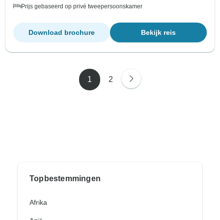
Prijs gebaseerd op privé tweepersoonskamer
Download brochure
Bekijk reis
1
2
Topbestemmingen
Afrika