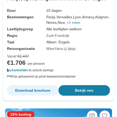
Duur
10 dagen
Bestemmingen
Parijs,
Versailles,
Lyon,
Annecy,
Avignon,
Nimes,
Nice,
+2 meer
Leeftijdsgroep
Alle leeftijden welkom
Regio
Zuid-Frankrijk
Taal
Alleen: Engels
Reisorganisatie
WiseYatra
Vanaf
€2.437
€1.706
per persoon
Aanmelden
to unlock savings
Prijs gebaseerd op privé tweepersoonskamer
Download brochure
Bekijk reis
15% korting