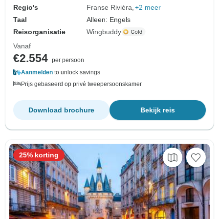
Regio's
Franse Rivièra
+2 meer
Taal
Alleen: Engels
Reisorganisatie
Wingbuddy
Vanaf
€2.554
per persoon
Aanmelden
to unlock savings
Prijs gebaseerd op privé tweepersoonskamer
Download brochure
Bekijk reis
25% korting