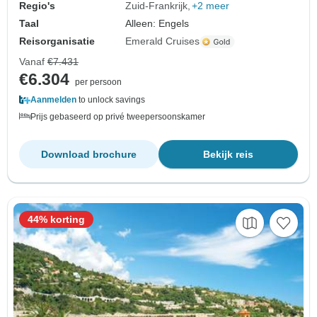
Regio's
Zuid-Frankrijk
+2 meer
Taal
Alleen: Engels
Reisorganisatie
Emerald Cruises
Vanaf
€7.431
€6.304
per persoon
Aanmelden
to unlock savings
Prijs gebaseerd op privé tweepersoonskamer
Download brochure
Bekijk reis
44% korting