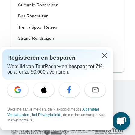
Culturele Rondreizen
Bus Rondreizen
Trein / Spoor Reizen
Strand Rondreizen
Familie Rondreizen
Registreren en besparen
Privé Rondreizen
Word lid van TourRadar+ en
bespaar tot 7%
op al onze 50.000 avonturen.
Excellent
10.000+
reviews op
Door me aan te melden, ga ik akkoord met de
Algemene
Voorwaarden
,
het Privacybeleid
, en met het ontvangen van
Geassocieerd met
marketingmails.