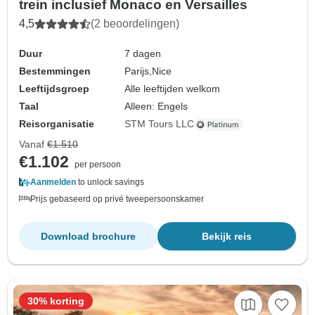
trein inclusief Monaco en Versailles
4,5
(2 beoordelingen)
Duur
7 dagen
Bestemmingen
Parijs,
Nice
Leeftijdsgroep
Alle leeftijden welkom
Taal
Alleen: Engels
Reisorganisatie
STM Tours LLC
Vanaf
€1.510
€1.102
per persoon
Aanmelden
to unlock savings
Prijs gebaseerd op privé tweepersoonskamer
Download brochure
Bekijk reis
30% korting