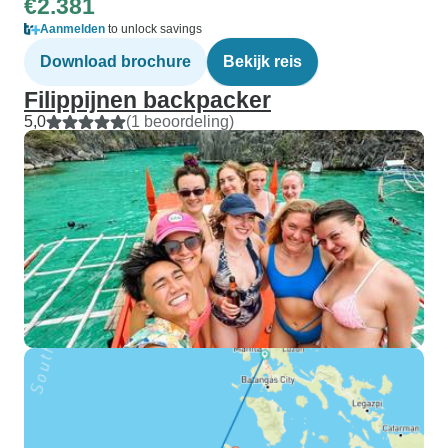
€2.381
Aanmelden
to unlock savings
Download brochure
Bekijk reis
Filippijnen backpacker
5,0
(1 beoordeling)