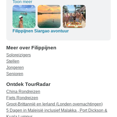
gelegen, schoon en veilig, met een aantal
Toon meer
nachten kamperen aan het strand en in hutten op
de expeditie van El Nido naar Coron (neem een
ventilator op batterijen mee, geen airco!!)
waardoor de ervaring echt als een avontuur
Filippijnen Siargao avontuur
aanvoelde. Ik kan het niet meer aanbevelen en
zou het zo weer doen. Hartelijk dank aan
DYTravel en Jovain.
Meer over Filippijnen
Soloreizigers
Stellen
Jongeren
Senioren
Ontdek TourRadar
China Rondreizen
Fiets Rondreizen
Groot-Brittannië en Ierland (Londen overnachtingen)
5 Dagen in Maleisië inclusief Malakka , Port Dickson &
Kuala Lumpur.