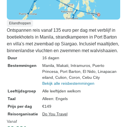
Eilandhoppen
Ontspannen reis vanaf 135 euro per dag met verblijf in
boetiekhotels in Manila, strandkamperen in Port Barton
en villa's met zwembad op Siargao. Inclusief maaltijden,
binnenlandse vluchten en zwemmen met walvishaaien.
Duur
16 dagen
Bestemmingen
Manila
, Makati
, Intramuros
, Puerto
Princesa
, Port Barton
, El Nido
, Linapacan
eiland
, Culion
, Coron
, Cebu City
Bekijk alle reisbestemmingen
Leeftijdsgroep
Alle leeftijden welkom
Taal
Alleen: Engels
Prijs per dag
€149
Reisorganisatie
Do You Travel
Vanaf