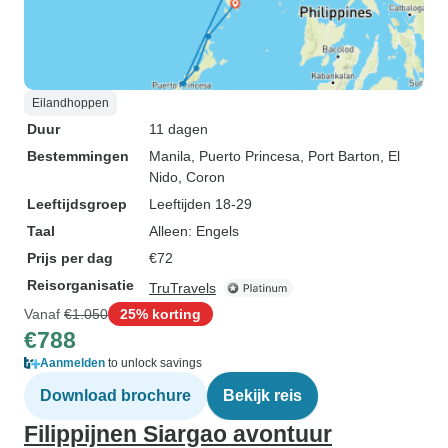
Eilandhoppen
Duur
11 dagen
Bestemmingen
Manila
, Puerto Princesa
, Port Barton
, El
Nido
, Coron
Leeftijdsgroep
Leeftijden 18-29
Taal
Alleen: Engels
Prijs per dag
€72
Reisorganisatie
TruTravels
Vanaf
€1.050
25% korting
€788
Aanmelden
to unlock savings
Download brochure
Bekijk reis
Filippijnen Siargao avontuur