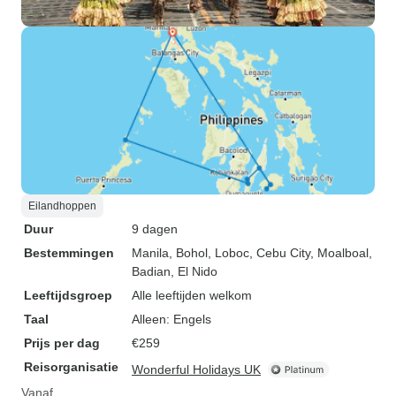
Eilandhoppen
Duur
9 dagen
Bestemmingen
Manila
, Bohol
, Loboc
, Cebu City
, Moalboal
,
Badian
, El Nido
Leeftijdsgroep
Alle leeftijden welkom
Taal
Alleen: Engels
Prijs per dag
€259
Reisorganisatie
Wonderful Holidays UK
Vanaf