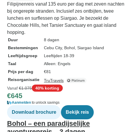
Filipijnenreis vanaf 135 euro per dag met zeven nachten
bij ongerepte stranden. Inclusief zes ontbijten, twee
lunches en surflessen op Siargao. Je bezoekt de
Chocolate Hills, het Tarsier Sanctuary en gaat island
hopping.
Duur
8 dagen
Bestemmingen
Cebu City
, Bohol
, Siargao Island
Leeftijdsgroep
Leeftijden 18-39
Taal
Alleen: Engels
Prijs per dag
€81
Reisorganisatie
TruTravels
Vanaf
€1.075
40% korting
€645
Aanmelden
to unlock savings
Download brochure
Bekijk reis
Bohol – een paradijselijke
avonturenreis – 3 dagen