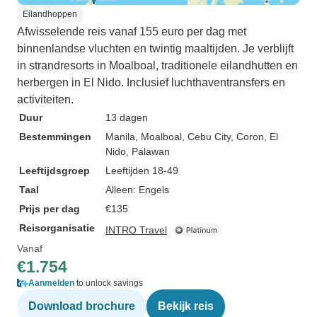
Eilandhoppen
Afwisselende reis vanaf 155 euro per dag met
binnenlandse vluchten en twintig maaltijden. Je verblijft
in strandresorts in Moalboal, traditionele eilandhutten en
herbergen in El Nido. Inclusief luchthaventransfers en
activiteiten.
Duur
13 dagen
Bestemmingen
Manila
, Moalboal
, Cebu City
, Coron
, El
Nido
, Palawan
Leeftijdsgroep
Leeftijden 18-49
Taal
Alleen: Engels
Prijs per dag
€135
Reisorganisatie
INTRO Travel
Vanaf
€1.754
Aanmelden
to unlock savings
Download brochure
Bekijk reis