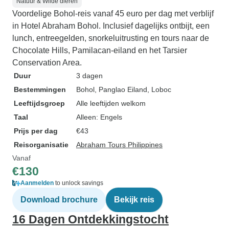
Natuur & Wilde dieren
Voordelige Bohol-reis vanaf 45 euro per dag met verblijf
in Hotel Abraham Bohol. Inclusief dagelijks ontbijt, een
lunch, entreegelden, snorkeluitrusting en tours naar de
Chocolate Hills, Pamilacan-eiland en het Tarsier
Conservation Area.
Duur
3 dagen
Bestemmingen
Bohol
, Panglao Eiland
, Loboc
Leeftijdsgroep
Alle leeftijden welkom
Taal
Alleen: Engels
Prijs per dag
€43
Reisorganisatie
Abraham Tours Philippines
Vanaf
€130
Aanmelden
to unlock savings
Download brochure
Bekijk reis
16 Dagen Ontdekkingstocht