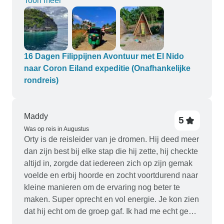
Toon meer
gegaan. Voor iedereen die zoveel mogelijk wil
doen in een korte tijd, is dit de tour voor jou. Het
plezier, de opwinding en de vriendelijke
dynamiek van de groep zouden niet hetzelfde zijn
geweest zonder het harde werk van onze
16 Dagen Filippijnen Avontuur met El Nido
reisleider Jovain die ervoor zorgde dat alles
naar Coron Eiland expeditie (Onafhankelijke
naadloos verliep. Ik kan hem niet genoeg
rondreis)
bedanken voor het delen van zijn prachtige deel
van de wereld met ons en ervoor te zorgen dat we
allemaal altijd een glimlach op ons gezicht
Maddy
5
hadden. Ik koos deze tour omdat het een van de
Was op reis in Augustus
Orty is de reisleider van je dromen. Hij deed meer
langste reizen naar de Filippijnen was voor de
dan zijn best bij elke stap die hij zette, hij checkte
beste prijs, mijn enige klacht is dat het langer had
altijd in, zorgde dat iedereen zich op zijn gemak
moeten zijn! Er was een geweldige mix van
voelde en erbij hoorde en zocht voortdurend naar
georganiseerde activiteiten en vrije dagen om te
kleine manieren om de ervaring nog beter te
ontspannen, en ik heb een aantal vrienden
maken. Super oprecht en vol energie. Je kon zien
gemaakt waar ik nog vele jaren contact mee zal
dat hij echt om de groep gaf. Ik had me echt geen
houden. De accommodatie als geheel was goed
betere gids kunnen wensen!