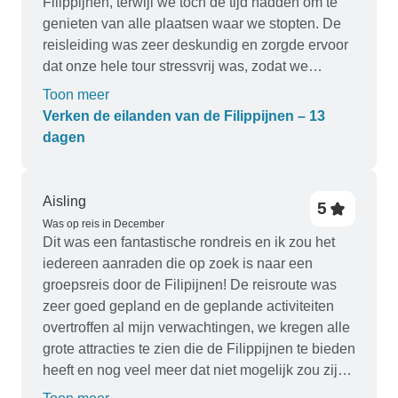
Filippijnen, terwijl we toch de tijd hadden om te
genieten van alle plaatsen waar we stopten. De
reisleiding was zeer deskundig en zorgde ervoor
dat onze hele tour stressvrij was, zodat we
volledig konden genieten en aanwezig konden
Toon meer
zijn in het moment. Onze reisleidster (Zoe) was
Verken de eilanden van de Filippijnen – 13
ook geweldig in het samenbrengen van de hele
dagen
groep, zodat het voelde als één grote reisfamilie.
Zou het ten zeerste aanbevelen!
Aisling
5
Was op reis in December
Dit was een fantastische rondreis en ik zou het
iedereen aanraden die op zoek is naar een
groepsreis door de Filipijnen! De reisroute was
zeer goed gepland en de geplande activiteiten
overtroffen al mijn verwachtingen, we kregen alle
grote attracties te zien die de Filippijnen te bieden
heeft en nog veel meer dat niet mogelijk zou zijn
geweest als we niet met een tourgroep waren