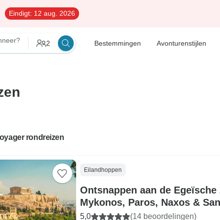
Eindigt:
12 aug. 2026
neer?
2
Bestemmingen
Avonturenstijlen
zen
oyager rondreizen
Eilandhoppen
Ontsnappen aan de Egeïsche 
Mykonos, Paros, Naxos & San
5,0
(14 beoordelingen)