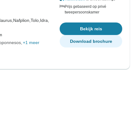
Prijs gebaseerd op privé
tweepersoonskamer
daurus,
Nafplion,
Tolo,
Idra,
Bekijk reis
om
Download brochure
loponnesos
+1 meer