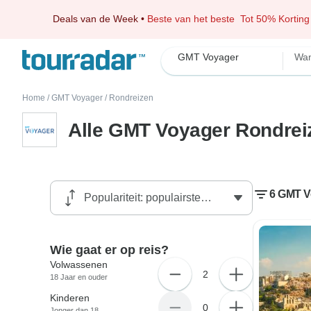
Deals van de Week
•
Beste van het beste
Tot 50% Korting
GMT Voyager
Wan
Home
/
GMT Voyager
/
Rondreizen
Alle GMT Voyager Rondrei
6 GMT V
Wie gaat er op reis?
Volwassenen
2
18 Jaar en ouder
Kinderen
0
Jonger dan 18