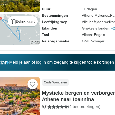
Duur
11 dagen
Bestemmingen
Athene,
Mykonos,
Pa
Bekijk kaart
Leeftijdsgroep
Alle leeftijden welk
Eilanden
Griekse eilanden
+2
Taal
Alleen: Engels
Reisorganisatie
GMT Voyager
Meld je aan of log in om toegang te krijgen tot je kortinge
Oude Wonderen
Mystieke bergen en verborgen
Athene naar Ioannina
5,0
(4 beoordelingen)