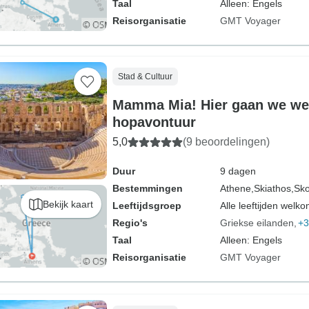
Taal
Alleen: Engels
Reisorganisatie
GMT Voyager
Stad & Cultuur
Mamma Mia! Hier gaan we wee
hopavontuur
5,0
(9 beoordelingen)
Duur
9 dagen
Bestemmingen
Athene,
Skiathos,
Sko
Bekijk kaart
Leeftijdsgroep
Alle leeftijden welk
Regio's
Griekse eilanden
+3
Taal
Alleen: Engels
Reisorganisatie
GMT Voyager