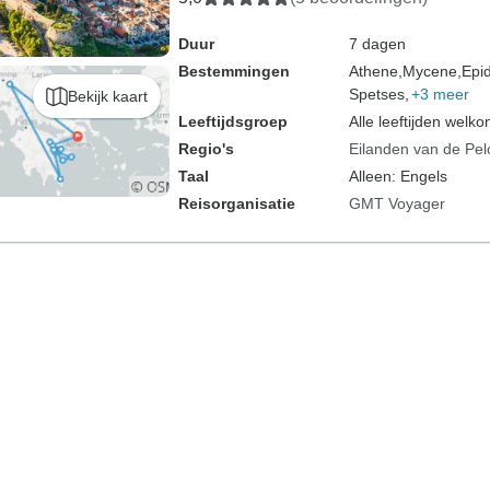
Duur
7 dagen
Bestemmingen
Athene,
Mycene,
Epi
Spetses,
+3 meer
Bekijk kaart
Leeftijdsgroep
Alle leeftijden welk
Regio's
Eilanden van de Pe
Taal
Alleen: Engels
Reisorganisatie
GMT Voyager