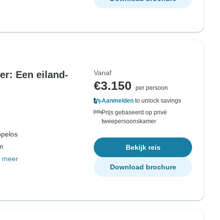
Vanaf
r: Een eiland-
€3.150
per persoon
Aanmelden
to unlock savings
Prijs gebaseerd op privé
tweepersoonskamer
pelos
om
Bekijk reis
 meer
Download brochure