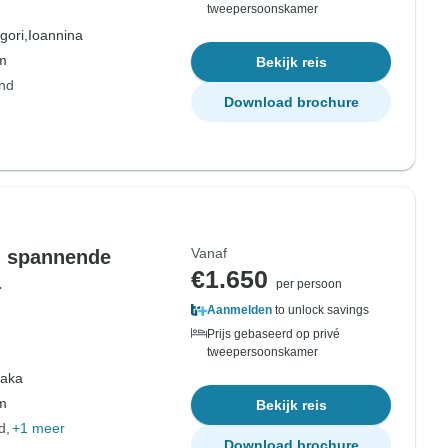
tweepersoonskamer
gori,
Ioannina
om
Bekijk reis
and
Download brochure
Vanaf
n spannende
€1.650
a
per persoon
Aanmelden
to unlock savings
Prijs gebaseerd op privé
tweepersoonskamer
baka
om
Bekijk reis
d
+1 meer
Download brochure