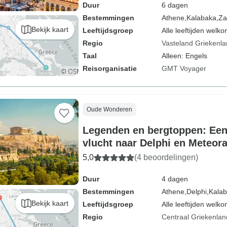
Duur
6 dagen
Bestemmingen
Athene,
Kalabaka,
Za
Bekijk kaart
Leeftijdsgroep
Alle leeftijden welk
Regio
Vasteland Griekenl
Taal
Alleen: Engels
Reisorganisatie
GMT Voyager
Oude Wonderen
Legenden en bergtoppen: Ee
vlucht naar Delphi en Meteor
5,0
(4 beoordelingen)
Duur
4 dagen
Bestemmingen
Athene,
Delphi,
Kala
Bekijk kaart
Leeftijdsgroep
Alle leeftijden welk
Regio
Centraal Griekenlan