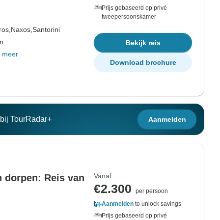
Prijs gebaseerd op privé
tweepersoonskamer
ros,
Naxos,
Santorini
om
Bekijk reis
 meer
Download brochure
n bij TourRadar+
Aanmelden
Vanaf
 dorpen: Reis van
€2.300
per persoon
Aanmelden
to unlock savings
Prijs gebaseerd op privé