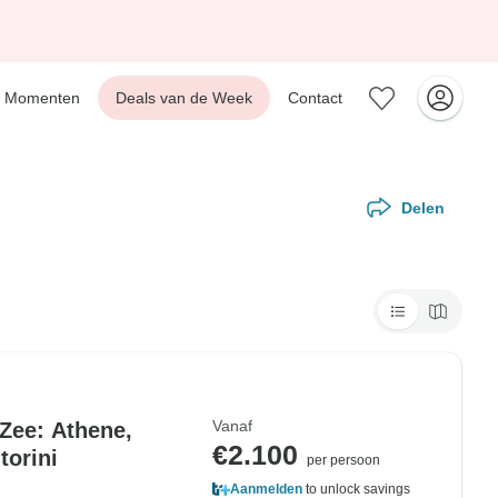
Momenten
Deals van de Week
Contact
Delen
Vanaf
Zee: Athene,
€2.100
torini
per persoon
Aanmelden
to unlock savings