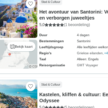
Stad & Cultuur
Het avontuur van Santorini: 
en verborgen juweeltjes
5,0
(1 beoordeling)
Duur
4 dagen
Bestemmingen
Santorini
Bekijk kaart
Leeftijdsgroep
Alle leeftijden welk
Regio's
Griekse eilanden
+4
Taal
Alleen: Engels
Reisorganisatie
GMT Voyager
Stad & Cultuur
Kastelen, kliffen & cultuur: 
Odyssee
5,0
(5 beoordelingen)