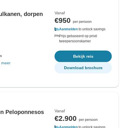
Vanaf
Vulkanen, dorpen
€950
per persoon
Aanmelden
to unlock savings
Prijs gebaseerd op privé
tweepersoonskamer
om
Bekijk reis
 meer
Download brochure
Vanaf
Een Peloponnesos
€2.900
per persoon
Aanmelden
to unlock savings