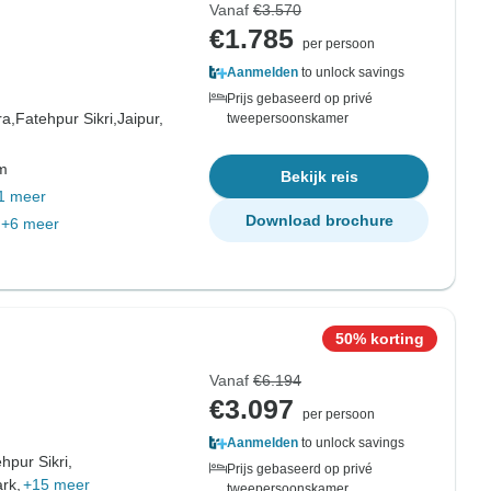
Vanaf
€3.570
€1.785
per persoon
Aanmelden
to unlock savings
Prijs gebaseerd op privé
ra,
Fatehpur Sikri,
Jaipur,
tweepersoonskamer
om
Bekijk reis
1 meer
Download brochure
+6 meer
50% korting
Vanaf
€6.194
€3.097
per persoon
Aanmelden
to unlock savings
hpur Sikri,
Prijs gebaseerd op privé
rk,
+15 meer
tweepersoonskamer