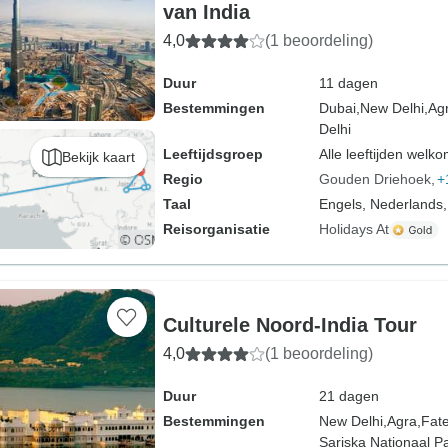
van India
4,0
(1 beoordeling)
Duur
11 dagen
Bestemmingen
Dubai,
New Delhi,
Ag
Delhi
Leeftijdsgroep
Alle leeftijden welk
Bekijk kaart
Regio
Gouden Driehoek
+
Taal
Engels, Nederlands,
Reisorganisatie
Holidays At
Culturele Noord-India Tour
4,0
(1 beoordeling)
Duur
21 dagen
Bestemmingen
New Delhi,
Agra,
Fate
Sariska Nationaal Pa