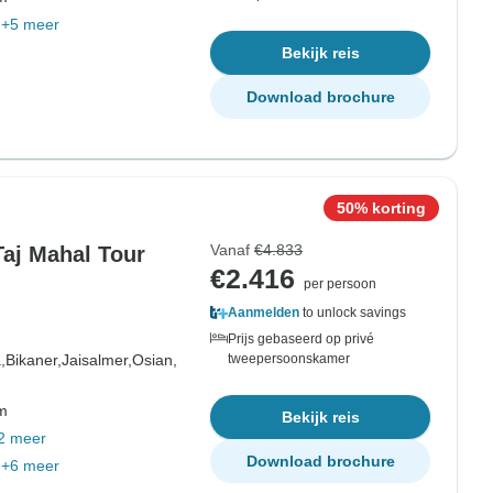
+5 meer
Bekijk reis
Download brochure
50% korting
Vanaf
€4.833
Taj Mahal Tour
€2.416
per persoon
Aanmelden
to unlock savings
Prijs gebaseerd op privé
,
Bikaner,
Jaisalmer,
Osian,
tweepersoonskamer
om
Bekijk reis
2 meer
Download brochure
+6 meer