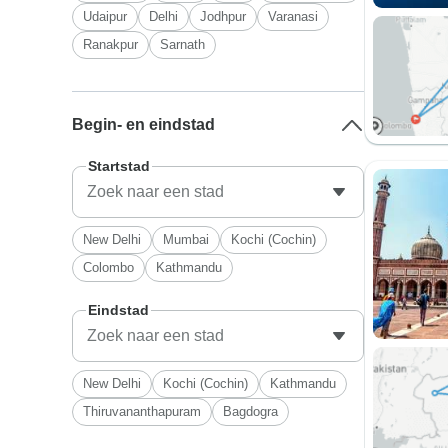
Udaipur
Delhi
Jodhpur
Varanasi
Ranakpur
Sarnath
Begin- en eindstad
Startstad
New Delhi
Mumbai
Kochi (Cochin)
Colombo
Kathmandu
Eindstad
New Delhi
Kochi (Cochin)
Kathmandu
Thiruvananthapuram
Bagdogra