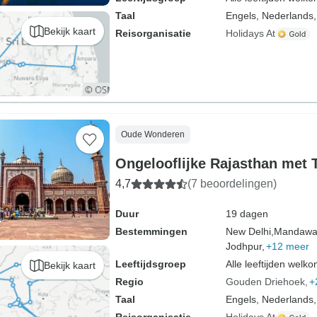
Taal
Engels, Nederlands,
Bekijk kaart
Reisorganisatie
Holidays At
Oude Wonderen
Ongelooflijke Rajasthan met 
4,7
(7 beoordelingen)
Duur
19 dagen
Bestemmingen
New Delhi,
Mandawa
Jodhpur,
+12 meer
Leeftijdsgroep
Alle leeftijden welk
Bekijk kaart
Regio
Gouden Driehoek
+
Taal
Engels, Nederlands,