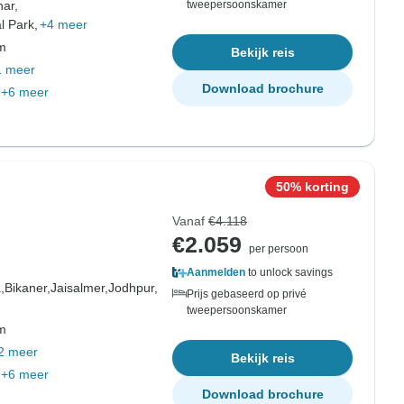
ar,
tweepersoonskamer
l Park,
+4 meer
om
Bekijk reis
1 meer
Download brochure
+6 meer
50% korting
Vanaf
€4.118
€2.059
per persoon
Aanmelden
to unlock savings
,
Bikaner,
Jaisalmer,
Jodhpur,
Prijs gebaseerd op privé
tweepersoonskamer
om
2 meer
Bekijk reis
+6 meer
Download brochure