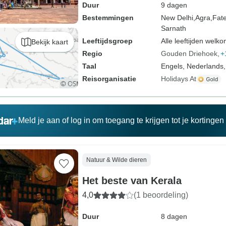
Duur
9 dagen
Bestemmingen
New Delhi,
Agra,
Fate
Sarnath
Leeftijdsgroep
Alle leeftijden welk
Bekijk kaart
Regio
Gouden Driehoek
+
Taal
Engels, Nederlands,
Reisorganisatie
Holidays At
Meld je aan of log in om toegang te krijgen tot je kortinge
Natuur & Wilde dieren
Het beste van Kerala
4,0
(1 beoordeling)
Duur
8 dagen