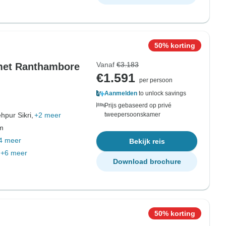
50% korting
Vanaf
€3.183
met Ranthambore
€1.591
per persoon
Aanmelden
to unlock savings
Prijs gebaseerd op privé
hpur Sikri,
+2 meer
tweepersoonskamer
om
4 meer
Bekijk reis
+6 meer
Download brochure
50% korting