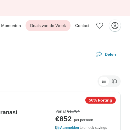
Momenten
Deals van de Week
Contact
Delen
50% korting
Vanaf
€1.704
ranasi
€852
per persoon
Aanmelden
to unlock savings