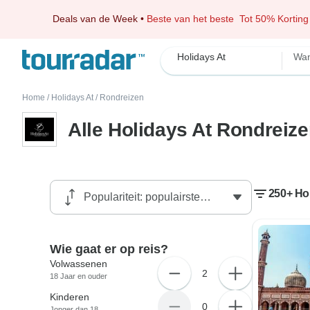
Deals van de Week
•
Beste van het beste
Tot 50% Korting
Holidays At
Wan
Home
/
Holidays At
/
Rondreizen
Alle Holidays At Rondreiz
250+ Hol
Wie gaat er op reis?
Volwassenen
2
18 Jaar en ouder
Kinderen
0
Jonger dan 18