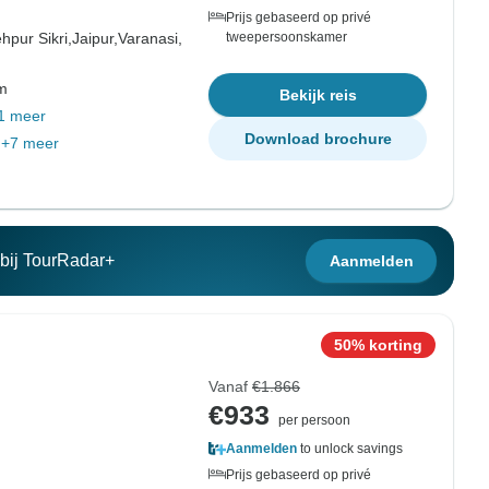
Prijs gebaseerd op privé
hpur Sikri,
Jaipur,
Varanasi,
tweepersoonskamer
om
Bekijk reis
1 meer
Download brochure
+7 meer
n bij TourRadar+
Aanmelden
50% korting
Vanaf
€1.866
€933
per persoon
Aanmelden
to unlock savings
Prijs gebaseerd op privé