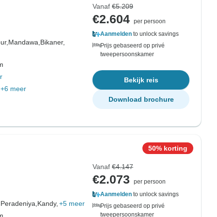
Vanaf
€5.209
€2.604
per persoon
Aanmelden
to unlock savings
ur,
Mandawa,
Bikaner,
Prijs gebaseerd op privé
tweepersoonskamer
om
r
Bekijk reis
+6 meer
Download brochure
50% korting
Vanaf
€4.147
€2.073
per persoon
Aanmelden
to unlock savings
,
Peradeniya,
Kandy,
+5 meer
Prijs gebaseerd op privé
tweepersoonskamer
om