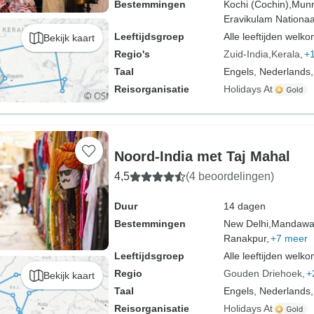
Bestemmingen
Kochi (Cochin),
Munn
Eravikulam Nationaa
Leeftijdsgroep
Alle leeftijden welk
Bekijk kaart
Regio's
Zuid-India
Kerala
+
Taal
Engels, Nederlands,
Reisorganisatie
Holidays At
Noord-India met Taj Mahal
4,5
(4 beoordelingen)
Duur
14 dagen
Bestemmingen
New Delhi,
Mandawa
Ranakpur,
+7 meer
Leeftijdsgroep
Alle leeftijden welk
Regio
Gouden Driehoek
+
Bekijk kaart
Taal
Engels, Nederlands,
Reisorganisatie
Holidays At