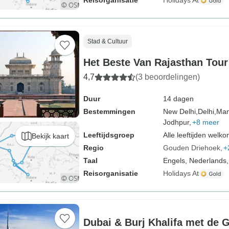
Reisorganisatie
Holidays At
Stad & Cultuur
Het Beste Van Rajasthan Tour
4,7
(3 beoordelingen)
Duur
14 dagen
Bestemmingen
New Delhi,
Delhi,
Man
Jodhpur,
+8 meer
Leeftijdsgroep
Alle leeftijden welk
Bekijk kaart
Regio
Gouden Driehoek
+
Taal
Engels, Nederlands,
Reisorganisatie
Holidays At
Dubai & Burj Khalifa met de 