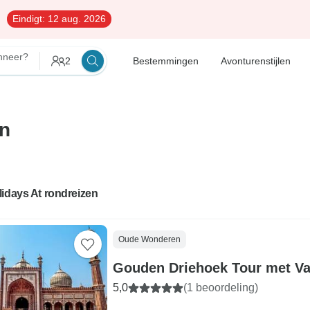
Eindigt:
12 aug. 2026
neer?
2
Bestemmingen
Avonturenstijlen
en
idays At rondreizen
Oude Wonderen
Gouden Driehoek Tour met Va
5,0
(1 beoordeling)