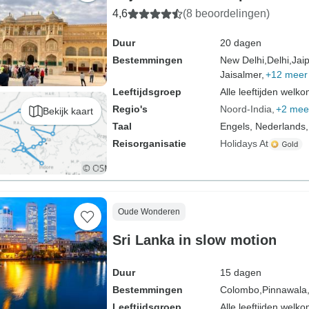
4,6
(8 beoordelingen)
Duur
20 dagen
Bestemmingen
New Delhi,
Delhi,
Jaip
Jaisalmer,
+12 meer
Leeftijdsgroep
Alle leeftijden welk
Regio's
Noord-India
+2 mee
Bekijk kaart
Taal
Engels, Nederlands,
Reisorganisatie
Holidays At
Oude Wonderen
Sri Lanka in slow motion
Duur
15 dagen
Bestemmingen
Colombo,
Pinnawala
Leeftijdsgroep
Alle leeftijden welk