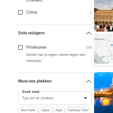
Emiraten
China
1
Solo-reizigers
Privékamer
269
Geniet van je eigen ruimte tegen een
meerprijs.
Must-see plekken
Zoek stad
New Delhi
Jaipur
Agra
Fatehpur Sikri