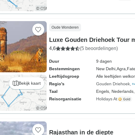
Oude Wonderen
Luxe Gouden Driehoek Tour 
4,6
(5 beoordelingen)
Duur
9 dagen
Bestemmingen
New Delhi,
Agra,
Fate
Leeftijdsgroep
Alle leeftijden welk
Bekijk kaart
Regio's
Gouden Driehoek
+
Taal
Engels, Nederlands,
Reisorganisatie
Holidays At
Rajasthan in de diepte