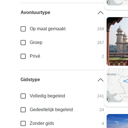
Avontuurtype
Op maat gemaakt
268
Groep
267
Privé
2
Gidstype
Volledig begeleid
241
Gedeeltelijk begeleid
24
Zonder gids
4