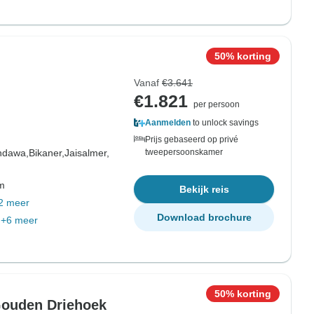
50% korting
Vanaf
€3.641
€1.821
per persoon
Aanmelden
to unlock savings
Prijs gebaseerd op privé
dawa,
Bikaner,
Jaisalmer,
tweepersoonskamer
om
Bekijk reis
2 meer
Download brochure
+6 meer
50% korting
Gouden Driehoek