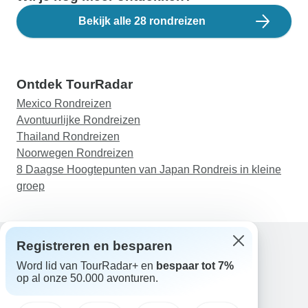
Bekijk alle 28 rondreizen
Ontdek TourRadar
Mexico Rondreizen
Avontuurlijke Rondreizen
Thailand Rondreizen
Noorwegen Rondreizen
8 Daagse Hoogtepunten van Japan Rondreis in kleine
groep
Registreren en besparen
Word lid van TourRadar+ en
bespaar tot 7%
Hulp
op al onze 50.000 avonturen.
Neem contact met ons op
Nederland +31 858 881 876