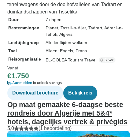
terreinwagens door de doolhofvalleien van Tadrart en
duinlandschappen van Tissetika.
Duur
7 dagen
Bestemmingen
Djanet
, Tassili-n-Ajjer
, Tadrart
, Adrar I-n-
Tehok
, Algiers
Leeftijdsgroep
Alle leeftijden welkom
Taal
Alleen: Engels, Frans
Reisorganisatie
EL-GOLEA Tourism Travel
Vanaf
€1.750
Aanmelden
to unlock savings
Download brochure
Bekijk reis
Op maat gemaakte 6-daagse beste
rondreis door Algerije met 5&4*
hotels, dagelijks vertrek & privégids
5,0
(1 beoordeling)