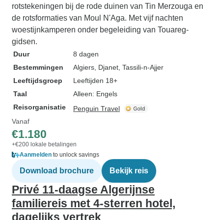
rotstekeningen bij de rode duinen van Tin Merzouga en
de rotsformaties van Moul N'Aga. Met vijf nachten
woestijnkamperen onder begeleiding van Touareg-
gidsen.
Duur
8 dagen
Bestemmingen
Algiers
, Djanet
, Tassili-n-Ajjer
Leeftijdsgroep
Leeftijden 18+
Taal
Alleen: Engels
Reisorganisatie
Penguin Travel
Vanaf
€1.180
+€200 lokale betalingen
Aanmelden
to unlock savings
Download brochure
Bekijk reis
Privé 11-daagse Algerijnse
familiereis met 4-sterren hotel,
dagelijks vertrek