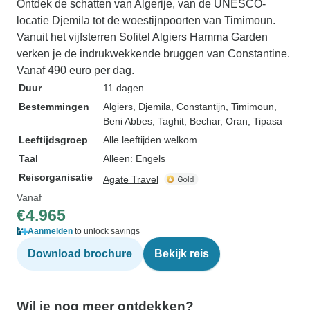
Ontdek de schatten van Algerije, van de UNESCO-
locatie Djemila tot de woestijnpoorten van Timimoun.
Vanuit het vijfsterren Sofitel Algiers Hamma Garden
verken je de indrukwekkende bruggen van Constantine.
Vanaf 490 euro per dag.
Duur
11 dagen
Bestemmingen
Algiers
, Djemila
, Constantijn
, Timimoun
,
Beni Abbes
, Taghit
, Bechar
, Oran
, Tipasa
Leeftijdsgroep
Alle leeftijden welkom
Taal
Alleen: Engels
Reisorganisatie
Agate Travel
Vanaf
€4.965
Aanmelden
to unlock savings
Download brochure
Bekijk reis
Wil je nog meer ontdekken?