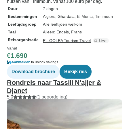
huizen van Timimoun. Vanaf 100 euro per dag.
Duur
7 dagen
Bestemmingen
Algiers
, Ghardaia
, El Menia
, Timimoun
Leeftijdsgroep
Alle leeftijden welkom
Taal
Alleen: Engels, Frans
Reisorganisatie
EL-GOLEA Tourism Travel
Vanaf
€1.690
Aanmelden
to unlock savings
Download brochure
Bekijk reis
Rondreis naar Tassili N'ajjer &
Djanet
5,0
(1 beoordeling)