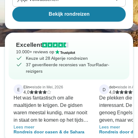
Bekijk rondreizen
Excellent
10.000+ reviews op
Keuze uit 28 Algerije rondreizen
37 geverifieerde recensies van TourRadar-
reizigers
Elin
•
reisde in Mei, 2026
deb
•
reisde in Apr
E
D
4,0
4,0
Het was fantastisch om alle
De plekken die ik
maaltijden te krijgen. De gidsen
interessant. De g
waren meestal kundig, maar nooit
genoeg Engels om
in staat om te komen op het tijdstip
geven, maar wors
Lees meer
Lees meer
dat ze zeiden dat we klaar
met vragen.
Rondreis door oasen & de Sahara
Rondreis door de 
moesten zijn! De hotels varieerden