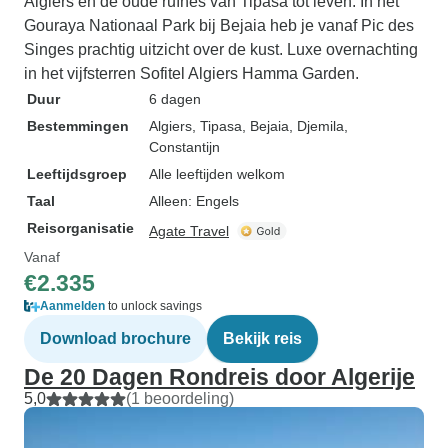
Algiers en de oude ruïnes van Tipasa tot leven. In het
Gouraya Nationaal Park bij Bejaia heb je vanaf Pic des
Singes prachtig uitzicht over de kust. Luxe overnachting
in het vijfsterren Sofitel Algiers Hamma Garden.
Duur
6 dagen
Bestemmingen
Algiers
, Tipasa
, Bejaia
, Djemila
,
Constantijn
Leeftijdsgroep
Alle leeftijden welkom
Taal
Alleen: Engels
Reisorganisatie
Agate Travel
Vanaf
€2.335
Aanmelden
to unlock savings
Download brochure
Bekijk reis
De 20 Dagen Rondreis door Algerije
5,0
(1 beoordeling)