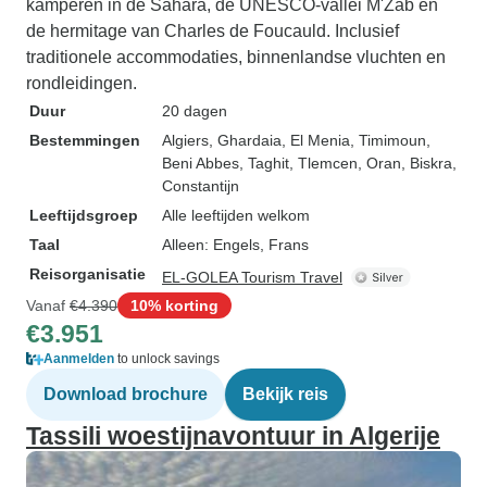
kamperen in de Sahara, de UNESCO-vallei M'Zab en
de hermitage van Charles de Foucauld. Inclusief
traditionele accommodaties, binnenlandse vluchten en
rondleidingen.
Duur
20 dagen
Bestemmingen
Algiers
, Ghardaia
, El Menia
, Timimoun
,
Beni Abbes
, Taghit
, Tlemcen
, Oran
, Biskra
,
Constantijn
Leeftijdsgroep
Alle leeftijden welkom
Taal
Alleen: Engels, Frans
Reisorganisatie
EL-GOLEA Tourism Travel
Vanaf
€4.390
10% korting
€3.951
Aanmelden
to unlock savings
Download brochure
Bekijk reis
Tassili woestijnavontuur in Algerije