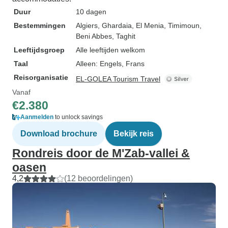
Duur
10 dagen
Bestemmingen
Algiers
, Ghardaia
, El Menia
, Timimoun
,
Beni Abbes
, Taghit
Leeftijdsgroep
Alle leeftijden welkom
Taal
Alleen: Engels, Frans
Reisorganisatie
EL-GOLEA Tourism Travel
Vanaf
€2.380
Aanmelden
to unlock savings
Download brochure
Bekijk reis
Rondreis door de M'Zab-vallei &
oasen
4,2
(12 beoordelingen)