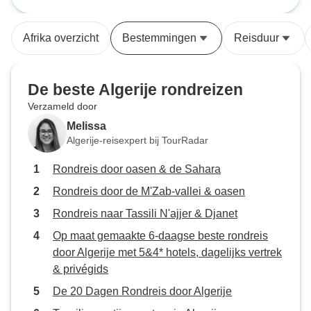
oasen
erg van slecht tot goed. Het
landschap was spectaculair, de
Afrika overzicht
Bestemmingen
Reisduur
Algerijnse mensen zijn heel erg
vriendelijk en behulpzaam.
De beste Algerije rondreizen
Verzameld door
Melissa
Algerije-reisexpert bij TourRadar
Rondreis door oasen & de Sahara
Rondreis door de M'Zab-vallei & oasen
Rondreis naar Tassili N'ajjer & Djanet
Op maat gemaakte 6-daagse beste rondreis
door Algerije met 5&4* hotels, dagelijks vertrek
& privégids
De 20 Dagen Rondreis door Algerije