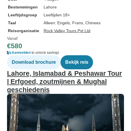
Bestemmingen
Lahore
Leeftijdsgroep
Leeftijden 18+
Taal
Alleen: Engels, Frans, Chinees
Reisorganisatie
Rock Valley Tours Pvt Ltd
Vanaf
€580
Aanmelden
to unlock savings
Download brochure
Bekijk reis
Lahore, Islamabad & Peshawar Tour
| Erfgoed, zoutmijnen & Mughal
geschiedenis