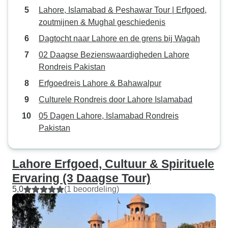
Lahore, Islamabad & Peshawar Tour | Erfgoed,
van harte aanbevelen aan
zoutmijnen & Mughal geschiedenis
iedereen die op zoek is naar een
betrouwbare en plezierige
Dagtocht naar Lahore en de grens bij Wagah
reiservaring. Ik kijk ernaar uit om
02 Daagse Bezienswaardigheden Lahore
weer met hen te reizen!
Rondreis Pakistan
Erfgoedreis Lahore & Bahawalpur
Culturele Rondreis door Lahore Islamabad
05 Dagen Lahore, Islamabad Rondreis
Pakistan
Lahore Erfgoed, Cultuur & Spirituele
Ervaring (3 Daagse Tour)
5,0
(1 beoordeling)