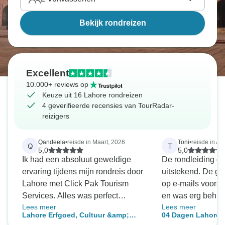
Bekijk rondreizen
Excellent
10.000+ reviews op
Keuze uit 16 Lahore rondreizen
4 geverifieerde recensies van TourRadar-
reizigers
Qandeela
•
reisde in Maart, 2026
Toni
•
reisde in Apr
Q
T
5,0
5,0
Ik had een absoluut geweldige
De rondleiding d
ervaring tijdens mijn rondreis door
uitstekend. De g
Lahore met Click Pak Tourism
op e-mails vooraf
Services. Alles was perfect
en was erg behul
Lees meer
Lees meer
georganiseerd en het team zorgde
chauffeur deden e
Lahore Erfgoed, Cultuur &amp;
04 Dagen Lahore C
ervoor dat we ons tijdens de hele
bezienswaardighe