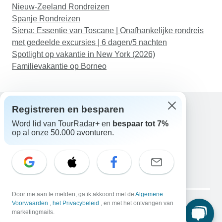
Nieuw-Zeeland Rondreizen
Spanje Rondreizen
Siena: Essentie van Toscane | Onafhankelijke rondreis
met gedeelde excursies | 6 dagen/5 nachten
Spotlight op vakantie in New York (2026)
Familievakantie op Borneo
Registreren en besparen
Word lid van TourRadar+ en
bespaar tot 7%
Hulp
op al onze 50.000 avonturen.
Neem contact met ons op
Nederland +31 858 881 876
E-mail: support@tourradar.com
Taal selecteren
EN
DE
ES
FR
NL
Copyright © TourRadar. Alle rechten voorbehouden.
Door me aan te melden, ga ik akkoord met de
Algemene
Juridische kennisgeving
Voorwaarden
,
het Privacybeleid
Privacybeleid
, en met het ontvangen van
Cookies
marketingmails.
Algemene voorwaarden