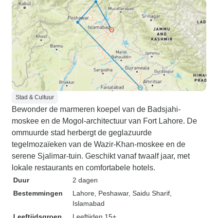
Stad & Cultuur
Bewonder de marmeren koepel van de Badsjahi-
moskee en de Mogol-architectuur van Fort Lahore. De
ommuurde stad herbergt de geglazuurde
tegelmozaïeken van de Wazir-Khan-moskee en de
serene Sjalimar-tuin. Geschikt vanaf twaalf jaar, met
lokale restaurants en comfortabele hotels.
Duur
2 dagen
Bestemmingen
Lahore
, Peshawar
, Saidu Sharif
,
Islamabad
Leeftijdsgroep
Leeftijden 15+