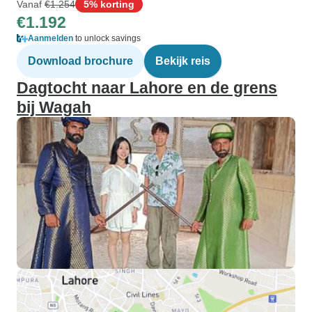
Vanaf
€1.254
5% korting
€1.192
Aanmelden
to unlock savings
Download brochure
Bekijk reis
Dagtocht naar Lahore en de grens
bij Wagah