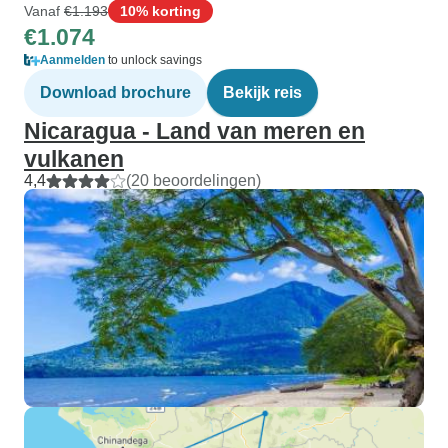
Vanaf
€1.193
10% korting
€1.074
Aanmelden
to unlock savings
Download brochure
Bekijk reis
Nicaragua - Land van meren en
vulkanen
4,4
(20 beoordelingen)