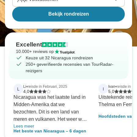
Bekijk rondreizen
Excellent
10.000+ reviews op
Keuze uit 32 Nicaragua rondreizen
250+ geverifieerde recensies van TourRadar-
reizigers
Li
•
reisde in Februari, 2025
Ivan
•
reisde in N
L
I
4,0
5,0
Nicaragua was het laatste land in
Uitstekende reis
Midden-Amerika dat we
Thelma en Fernan
bezochten. Dit is een land van
Hoofdsteden van N
meren en vulkanen. Het weer was
dagen
Lees meer
perfect in februari voor een bezoek
Het beste van Nicaragua – 6 dagen
aan de mix van geschiedenis en