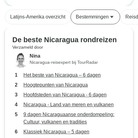
landschap. Om de rondreis te
verlengen bezochten we op eigen
Latijns-Amerika overzicht
Bestemmingen
Reisd
gelegenheid ook Managua en
Leon. Ons hotel in San Juan del
Sur ligt in een erg toeristisch
De beste Nicaragua rondreizen
gebied en in het weekend was het
Verzameld door
er erg lawaaierig. Het is beter om
Nina
niet in dit gebied te verblijven in
Nicaragua-reisexpert bij TourRadar
het weekend als je last hebt van
muziekgeluiden.
Het beste van Nicaragua – 6 dagen
Hoogtepunten van Nicaragua
Hoofdsteden van Nicaragua - 6 dagen
Nicaragua - Land van meren en vulkanen
9 dagen Nicaraguaanse onderdompeling:
Cultuur, vulkanen en tradities
Klassiek Nicaragua – 5 dagen