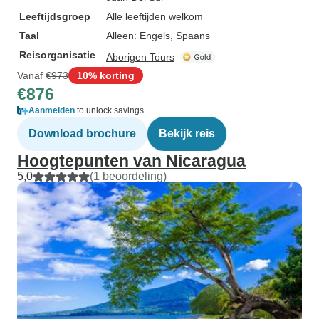
Leeftijdsgroep
Alle leeftijden welkom
Taal
Alleen: Engels, Spaans
Reisorganisatie
Aborigen Tours
Vanaf
€973
10% korting
€876
Aanmelden
to unlock savings
Download brochure
Bekijk reis
Hoogtepunten van Nicaragua
5,0
(1 beoordeling)