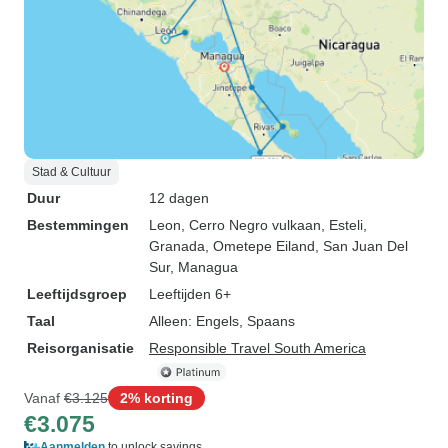
Stad & Cultuur
Duur
12 dagen
Bestemmingen
Leon
, Cerro Negro vulkaan
, Esteli
,
Granada
, Ometepe Eiland
, San Juan Del
Sur
, Managua
Leeftijdsgroep
Leeftijden 6+
Taal
Alleen: Engels, Spaans
Reisorganisatie
Responsible Travel South America
Vanaf
€3.125
2% korting
€3.075
Aanmelden
to unlock savings