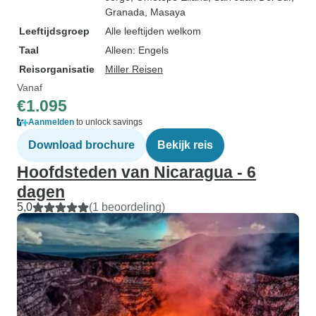
Granada
, Masaya
Leeftijdsgroep
Alle leeftijden welkom
Taal
Alleen: Engels
Reisorganisatie
Miller Reisen
Vanaf
€1.095
Aanmelden
to unlock savings
Download brochure
Bekijk reis
Hoofdsteden van Nicaragua - 6
dagen
5,0
(1 beoordeling)