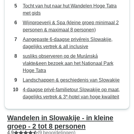
Tocht van hut naar hut Wandelen Hoge Tatra
met gids
Wijnproeverij & Spa (kleine groep minimaal 2
personen & maximaal 8 personen)
Aangepaste 6-daagse privéreis Slowakije,
dagelijks vertrek & all inclusive
susliks observeren op de Muránská
vlakte&een bezoek aan het Nationaal Park
Hoge Tatra
Landschappen & geschiedenis van Slowakije
4-daagse privé-familietour Slowakije op maat,
dagelijks vertrek & 3*-hotel van hoge kwaliteit
Wandelen in Slowakije - in kleine
groep - 2 tot 8 personen
4,9
(9 beoordelingen)