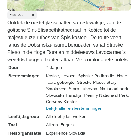
Stad & Cultuur
Ontdek de oostelijke schatten van Slowakije, van de
gotische Sint-Elisabethkathedraal in Košice tot de
majestueuze ruïnes van Spis-kasteel. De route voert
langs de Dobšinská-ijsgrot, bergpaden vanaf Štrbské
Pleso in de Hoge Tatra en middeleeuws Levoca met 's
werelds hoogste houten altaar. Met comfortabele hotels.
Duur
7 dagen
Bestemmingen
Kosice
, Levoca
, Spisske Podhradie
, Hoge
Tatra gebergte
, Strbske Pleso
, Stary
Smokovec
, Stara Lubovna
, Nationaal park
Slowaaks Paradijs
, Pieniny Nationaal Park
,
Cerveny Klastor
Bekijk alle reisbestemmingen
Leeftijdsgroep
Alle leeftijden welkom
Taal
Alleen: Engels
Reisorganisatie
Experience Slovakia