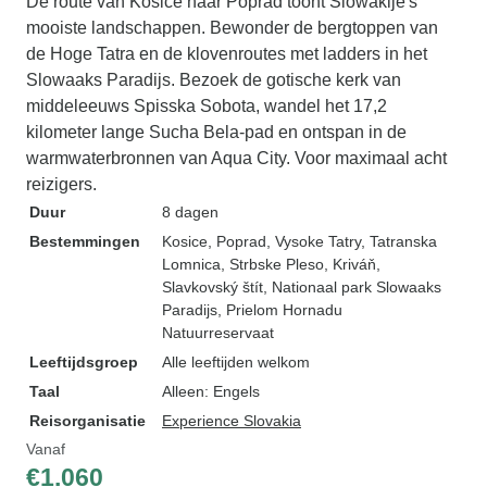
De route van Košice naar Poprad toont Slowakije's
mooiste landschappen. Bewonder de bergtoppen van
de Hoge Tatra en de klovenroutes met ladders in het
Slowaaks Paradijs. Bezoek de gotische kerk van
middeleeuws Spisska Sobota, wandel het 17,2
kilometer lange Sucha Bela-pad en ontspan in de
warmwaterbronnen van Aqua City. Voor maximaal acht
reizigers.
Duur
8 dagen
Bestemmingen
Kosice
, Poprad
, Vysoke Tatry
, Tatranska
Lomnica
, Strbske Pleso
, Kriváň
,
Slavkovský štít
, Nationaal park Slowaaks
Paradijs
, Prielom Hornadu
Natuurreservaat
Leeftijdsgroep
Alle leeftijden welkom
Taal
Alleen: Engels
Reisorganisatie
Experience Slovakia
Vanaf
€1.060