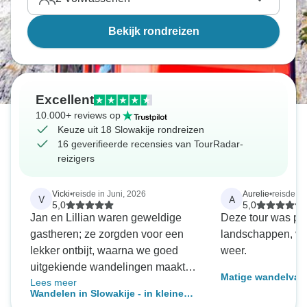
Bekijk rondreizen
Excellent
10.000+ reviews op
Keuze uit 18 Slowakije rondreizen
16 geverifieerde recensies van TourRadar-
reizigers
Vicki
•
reisde in Juni, 2026
Aurelie
•
reisde in
V
A
5,0
5,0
Jan en Lillian waren geweldige
Deze tour was per
gastheren; ze zorgden voor een
landschappen, ve
lekker ontbijt, waarna we goed
weer.
uitgekiende wandelingen maakten
Matige wandelvaka
Lees meer
in het prachtige Tatra-gebergte.
nachten - 3 nation
Wandelen in Slowakije - in kleine
Jan weet ontzettend veel over