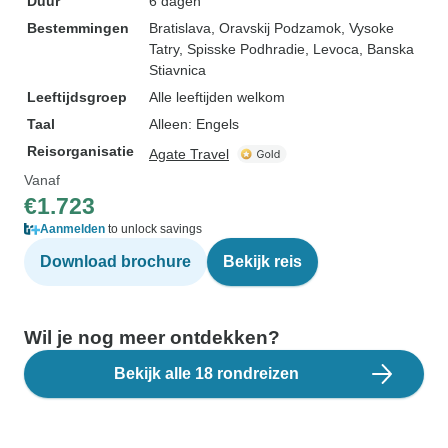
Duur
6 dagen
Bestemmingen
Bratislava
, Oravskij Podzamok
, Vysoke
Tatry
, Spisske Podhradie
, Levoca
, Banska
Stiavnica
Leeftijdsgroep
Alle leeftijden welkom
Taal
Alleen: Engels
Reisorganisatie
Agate Travel
Vanaf
€1.723
Aanmelden
to unlock savings
Download brochure
Bekijk reis
Wil je nog meer ontdekken?
Bekijk alle 18 rondreizen