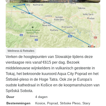
Wellness & Retraites
Verken de hoogtepunten van Slowakije tijdens deze
vierdaagse reis vanaf €615 per dag. Bezoek
middeleeuwse wijnkelders in vulkanisch gesteente in
Tokaj, het bekroonde kuuroord Aqua City Poprad en het
Štrbské-pleso in de Hoge Tatra. Ook zie je Europa's
oudste kathedraal in Košice en de koopmanshuizen van
Spišská Sobota.
Duur
4 dagen
Bestemmingen
Kosice
, Poprad
, Strbske Pleso
, Stary