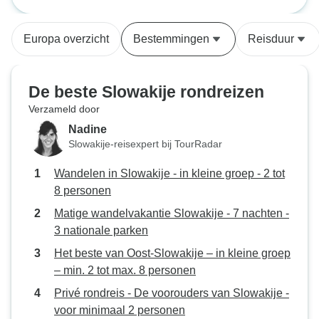
groep - 2 tot 8 personen
Slowaakse steden, de
geschiedenis en wandelroutes.
Europa overzicht
Bestemmingen
Reisduur
Naast onze wandelingen nam Jan
ons mee naar een aantal heel
interessante stadjes en
De beste Slowakije rondreizen
bezienswaardigheden in de buurt
Verzameld door
van onze accommodatie, en hij
Nadine
stond heel open voor al onze
Slowakije-reisexpert bij TourRadar
suggesties. De wandelingen
waren best uitdagend (voor ons),
Wandelen in Slowakije - in kleine groep - 2 tot
maar Jan zorgde er altijd voor dat
8 personen
we ons op ons gemak voelden met
Matige wandelvakantie Slowakije - 7 nachten -
de routes. Ik kan niet genoeg
3 nationale parken
goede dingen zeggen over
Experience Slovakia, echt
Het beste van Oost-Slowakije – in kleine groep
geweldig.
– min. 2 tot max. 8 personen
Privé rondreis - De voorouders van Slowakije -
voor minimaal 2 personen