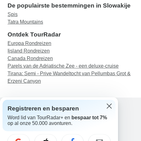
De populairste bestemmingen in Slowakije
Spis
Tatra Mountains
Ontdek TourRadar
Europa Rondreizen
Ijsland Rondreizen
Canada Rondreizen
Parels van de Adriatische Zee - een deluxe-cruise
Tirana: Semi - Prive Wandeltocht van Pellumbas Grot &
Erzeni Canyon
Registreren en besparen
Word lid van TourRadar+ en
bespaar tot 7%
Hulp
op al onze 50.000 avonturen.
Neem contact met ons op
Nederland +31 858 881 876
E-mail: support@tourradar.com