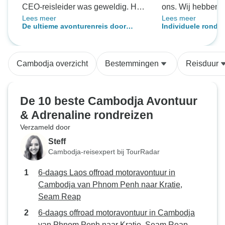
CEO-reisleider was geweldig. Het
ons. Wij hebben 
Lees meer
Lees meer
reisschema was geweldig. De
onze tijd met he
De ultieme avonturenreis door
Individuele rondle
meeste hotels waren goed.
Cambodja
Cambodja overzicht
Bestemmingen
Reisduur
De 10 beste Cambodja Avontuur
& Adrenaline rondreizen
Verzameld door
Steff
Cambodja-reisexpert bij TourRadar
6-daags Laos offroad motoravontuur in
Cambodja van Phnom Penh naar Kratie,
Seam Reap
6-daags offroad motoravontuur in Cambodja
van Phnom Penh naar Kratie, Seam Reap