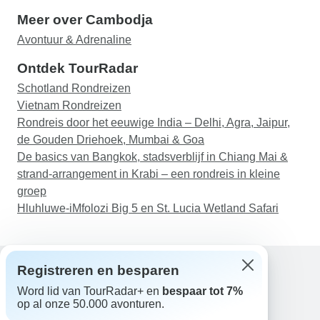
Meer over Cambodja
Avontuur & Adrenaline
Ontdek TourRadar
Schotland Rondreizen
Vietnam Rondreizen
Rondreis door het eeuwige India – Delhi, Agra, Jaipur,
de Gouden Driehoek, Mumbai & Goa
De basics van Bangkok, stadsverblijf in Chiang Mai &
strand-arrangement in Krabi – een rondreis in kleine
groep
Hluhluwe-iMfolozi Big 5 en St. Lucia Wetland Safari
Registreren en besparen
Word lid van TourRadar+ en
bespaar tot 7%
Hulp
op al onze 50.000 avonturen.
Neem contact met ons op