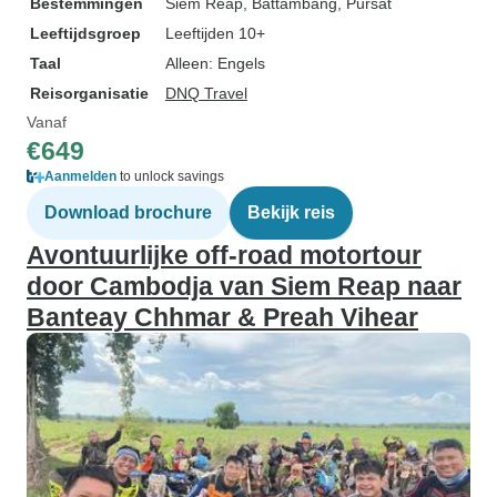
Bestemmingen
Siem Reap
, Battambang
, Pursat
Leeftijdsgroep
Leeftijden 10+
Taal
Alleen: Engels
Reisorganisatie
DNQ Travel
Vanaf
€649
Aanmelden
to unlock savings
Download brochure
Bekijk reis
Avontuurlijke off-road motortour
door Cambodja van Siem Reap naar
Banteay Chhmar & Preah Vihear