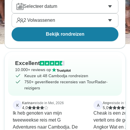
Selecteer datum
2
Volwassenen
Bekijk rondreizen
Excellent
10.000+ reviews op
Keuze uit 48 Cambodja rondreizen
750+ geverifieerde recensies van TourRadar-
reizigers
Karina
•
reisde in Mei, 2026
Ang
•
reisde in S
K
A
4,0
5,0
Ik heb genoten van mijn
Cheak is een zeer
tweeweekse reis met G
vertelt ons de ge
Adventures naar Cambodja. De
Angkor Wat en zo