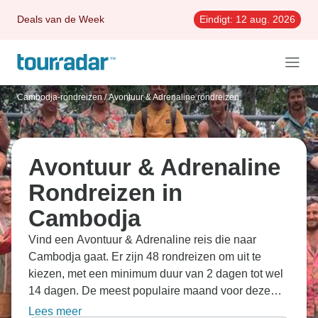
Deals van de Week
Eindigt:
12 aug. 2026
Cambodja-rondreizen
/
Avontuur & Adrenaline rondreizen
Avontuur & Adrenaline
Rondreizen in
Cambodja
Vind een Avontuur & Adrenaline reis die naar
Cambodja gaat. Er zijn 48 rondreizen om uit te
kiezen, met een minimum duur van 2 dagen tot wel
14 dagen. De meest populaire maand voor deze
reizen is oktober, dan beginnen de meeste reizen.
Lees meer