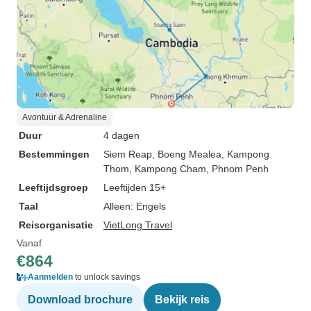
Avontuur & Adrenaline
Duur
4 dagen
Bestemmingen
Siem Reap
, Boeng Mealea
, Kampong
Thom
, Kampong Cham
, Phnom Penh
Leeftijdsgroep
Leeftijden 15+
Taal
Alleen: Engels
Reisorganisatie
VietLong Travel
Vanaf
€864
Aanmelden
to unlock savings
Download brochure
Bekijk reis