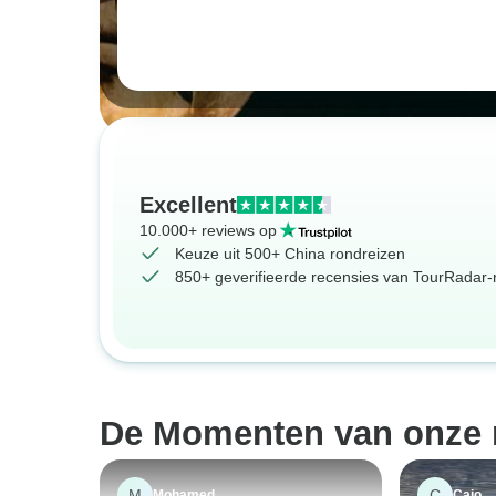
Excellent
10.000+ reviews op
Keuze uit 500+ China rondreizen
850+ geverifieerde recensies van TourRadar-r
De Momenten van onze r
M
C
Mohamed
Caio