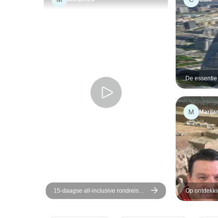
De essentie
privéreis op
M
Marija
15-daagse all-inclusive rondreis
Op ontdekki
door China met de Jangtse: kleine
van de oude
groep, 5-sterrencruise
Shangri-La 
maat