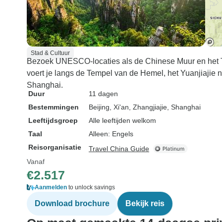
Stad & Cultuur
Bezoek UNESCO-locaties als de Chinese Muur en het Ter
voert je langs de Tempel van de Hemel, het Yuanjiaji
Shanghai.
Duur
11 dagen
Bestemmingen
Beijing
, Xi'an
, Zhangjiajie
, Shanghai
Leeftijdsgroep
Alle leeftijden welkom
Taal
Alleen: Engels
Reisorganisatie
Travel China Guide
Vanaf
€2.517
Aanmelden
to unlock savings
Download brochure
Bekijk reis