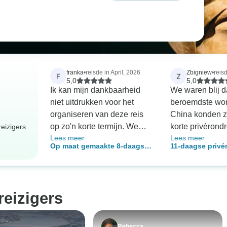
franka
•
reisde in April, 2026
Zbigniew
•
reis
F
Z
5,0
5,0
Ik kan mijn dankbaarheid
We waren blij d
niet uitdrukken voor het
beroemdste wo
organiseren van deze reis
China konden zi
op zo'n korte termijn. We
korte privérond
eizigers
Lees meer
Lees meer
waren erg blij met de
slechts 11 dage
Op maat gemaakte 8-daagse
11-daagse privé
reisleiders. Ze hebben er
graag de cultuu
privé-rondreis door China,
China met Zhangj
alles aan gedaan om deze
geschiedenis v
alles inbegrepen en met
volledig begelei
reis soepel te laten verlopen.
leren kennen, 
volledige begeleiding
Van het ophalen tot het in-
voor reisbureau
eizigers
en uitchecken van hotels.
Radar" (kenden
Uitstekende locaties met
onze vorige rei
loopafstand tot alles en met
Turkije) samen 
Rebecca