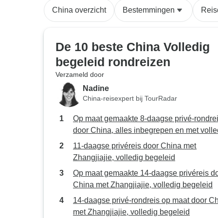
China overzicht
Bestemmingen
Reis
De 10 beste China Volledig
begeleid rondreizen
Verzameld door
Nadine
China-reisexpert bij TourRadar
Op maat gemaakte 8-daagse privé-rondre
door China, alles inbegrepen en met volle
begeleiding
11-daagse privéreis door China met
Zhangjiajie, volledig begeleid
Op maat gemaakte 14-daagse privéreis d
China met Zhangjiajie, volledig begeleid
14-daagse privé-rondreis op maat door C
met Zhangjiajie, volledig begeleid