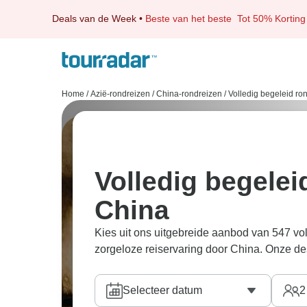
Deals van de Week
•
Beste van het beste
Tot 50% Korting
Home
/
Azië-rondreizen
/
China-rondreizen
/
Volledig begeleid ro
Volledig begelei
China
Kies uit ons uitgebreide aanbod van 547 vo
zorgeloze reiservaring door China. Onze de
Selecteer datum
2