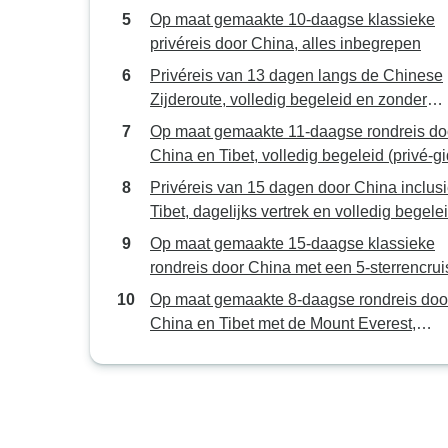
Op maat gemaakte 10-daagse klassieke
privéreis door China, alles inbegrepen
Privéreis van 13 dagen langs de Chinese
Zijderoute, volledig begeleid en zonder
winkelstops
Op maat gemaakte 11-daagse rondreis do
China en Tibet, volledig begeleid (privé-g
en chauffeur)
Privéreis van 15 dagen door China inclusi
Tibet, dagelijks vertrek en volledig begele
Op maat gemaakte 15-daagse klassieke
rondreis door China met een 5-sterrencrui
volledig begeleid (privé)
Op maat gemaakte 8-daagse rondreis doo
China en Tibet met de Mount Everest,
dagelijks vertrek en volledig begeleid