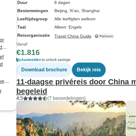
Duur
8 dagen
Bestemmingen
Beijing
, Xi'an
, Shanghai
Leeftijdsgroep
Alle leeftijden welkom
Taal
Alleen: Engels
Reisorganisatie
Travel China Guide
or
Vanaf
ids
€1.816
ef
Aanmelden
to unlock savings
id
Download brochure
Bekijk reis
11-daagse privéreis door China me
se,
begeleid
r
4,5
(7 beoordelingen)