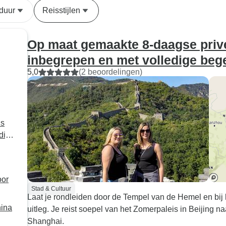
reis".
duur
Reisstijlen
Op maat gemaakte 8-daagse privé
inbegrepen en met volledige beg
5,0
(2 beoordelingen)
is
dige
oor
Stad & Cultuur
Laat je rondleiden door de Tempel van de Hemel en bij 
hina
uitleg. Je reist soepel van het Zomerpaleis in Beijing na
Shanghai.