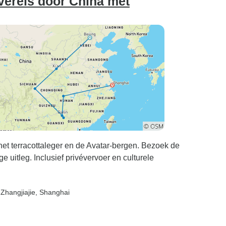
véreis door China met
het terracottaleger en de Avatar-bergen. Bezoek de
uitleg. Inclusief privévervoer en culturele
 Zhangjiajie
, Shanghai