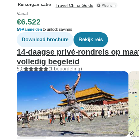
Reisorganisatie
Travel China Guide
Vanaf
€6.522
Aanmelden
to unlock savings
Download brochure
Bekijk reis
14-daagse privé-rondreis op maat
volledig begeleid
5,0
(1 beoordeling)