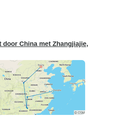
 door China met Zhangjiajie,