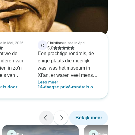
de in Mei, 2026
Christine
•
reisde in April
C
5,0
at we de
Een prachtige rondreis, de
nderen van
enige plaats die moeilijk
en in zo'n
was, was het museum in
reis van
Xi'an, er waren veel mensen
Lees meer
n. We willen
en dat maakte het moeilijk
reis door
14-daagse privé-rondreis op
r en
om er rond te komen. De
iajie,
maat door China met
an China
muur was uitstekend en we
d
Zhangjiajie, volledig begeleid
dus kozen we
hadden er meer tijd kunnen
 "Tour
doorbrengen.
Bekijk meer
 we van
s naar
met de lokale
T
P
Terry
Peter