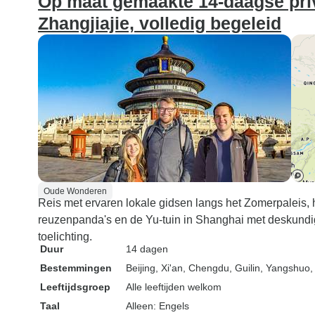
Op maat gemaakte 14-daagse pri
Zhangjiajie, volledig begeleid
Oude Wonderen
Reis met ervaren lokale gidsen langs het Zomerpaleis, 
reuzenpanda's en de Yu-tuin in Shanghai met deskundige 
toelichting.
Duur
14 dagen
Bestemmingen
Beijing
, Xi'an
, Chengdu
, Guilin
, Yangshuo
,
Leeftijdsgroep
Alle leeftijden welkom
Taal
Alleen: Engels