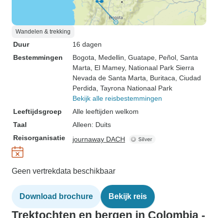
Wandelen & trekking
Duur
16 dagen
Bestemmingen
Bogota
, Medellin
, Guatape
, Peñol
, Santa
Marta
, El Mamey
, Nationaal Park Sierra
Nevada de Santa Marta
, Buritaca
, Ciudad
Perdida
, Tayrona Nationaal Park
Bekijk alle reisbestemmingen
Leeftijdsgroep
Alle leeftijden welkom
Taal
Alleen: Duits
Reisorganisatie
journaway DACH
Geen vertrekdata beschikbaar
Download brochure
Bekijk reis
Trektochten en bergen in Colombia -