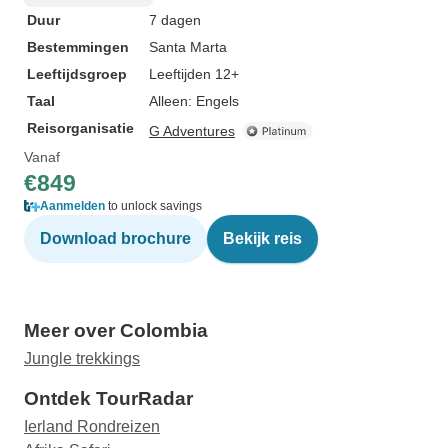
Duur
7 dagen
Bestemmingen
Santa Marta
Leeftijdsgroep
Leeftijden 12+
Taal
Alleen: Engels
Reisorganisatie
G Adventures
Vanaf
€849
Aanmelden
to unlock savings
Download brochure
Bekijk reis
Meer over Colombia
Jungle trekkings
Ontdek TourRadar
Ierland Rondreizen