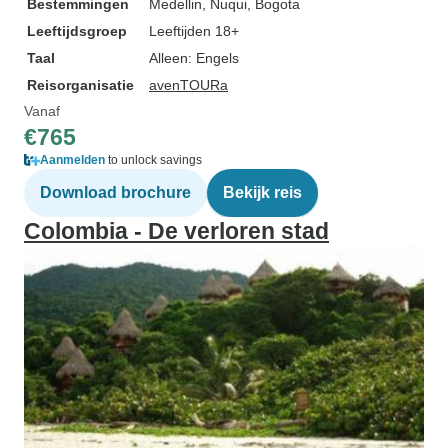
Bestemmingen
Medellin
, Nuqui
, Bogota
Leeftijdsgroep
Leeftijden 18+
Taal
Alleen: Engels
Reisorganisatie
avenTOURa
Vanaf
€765
Aanmelden
to unlock savings
Download brochure
Bekijk reis
Colombia - De verloren stad