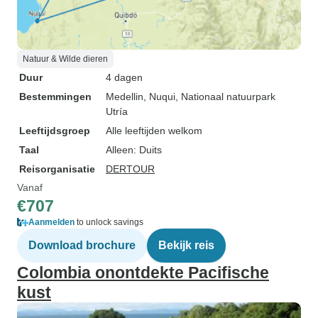
Natuur & Wilde dieren
Duur
4 dagen
Bestemmingen
Medellin
, Nuqui
, Nationaal natuurpark
Utría
Leeftijdsgroep
Alle leeftijden welkom
Taal
Alleen: Duits
Reisorganisatie
DERTOUR
Vanaf
€707
Aanmelden
to unlock savings
Download brochure
Bekijk reis
Colombia onontdekte Pacifische
kust