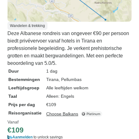
Wandelen & trekking
Deze Albanese rondreis van ongeveer €90 per persoon
biedt privévervoer vanaf hotels in Tirana en
professionele begeleiding. Je verkent prehistorische
grotten en maakt bergwandelingen. Met een perfecte
beoordeling van 5.0/5.
Duur
1 dag
Bestemmingen
Tirana
, Pellumbas
Leeftijdsgroep
Alle leeftijden welkom
Taal
Alleen: Engels
Prijs per dag
€109
Reisorganisatie
Choose Balkans
Vanaf
€109
Aanmelden
to unlock savings