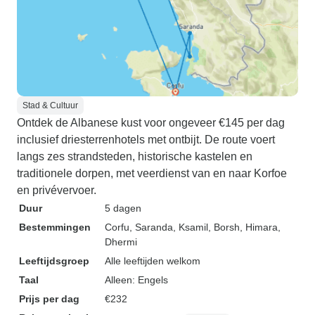
Stad & Cultuur
Ontdek de Albanese kust voor ongeveer €145 per dag
inclusief driesterrenhotels met ontbijt. De route voert
langs zes strandsteden, historische kastelen en
traditionele dorpen, met veerdienst van en naar Korfoe
en privévervoer.
Duur
5 dagen
Bestemmingen
Corfu
, Saranda
, Ksamil
, Borsh
, Himara
,
Dhermi
Leeftijdsgroep
Alle leeftijden welkom
Taal
Alleen: Engels
Prijs per dag
€232