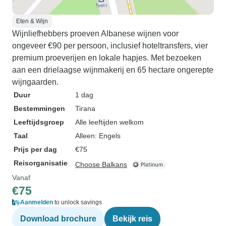
Eten & Wijn
Wijnliefhebbers proeven Albanese wijnen voor
ongeveer €90 per persoon, inclusief hoteltransfers, vier
premium proeverijen en lokale hapjes. Met bezoeken
aan een drielaagse wijnmakerij en 65 hectare ongerepte
wijngaarden.
Duur
1 dag
Bestemmingen
Tirana
Leeftijdsgroep
Alle leeftijden welkom
Taal
Alleen: Engels
Prijs per dag
€75
Reisorganisatie
Choose Balkans
Vanaf
€75
Aanmelden
to unlock savings
Download brochure
Bekijk reis