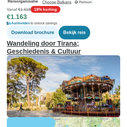
Reisorganisatie
Choose Balkans
Vanaf
€1.418
18% korting
€1.163
Aanmelden
to unlock savings
Download brochure
Bekijk reis
Wandeling door Tirana;
Geschiedenis & Cultuur