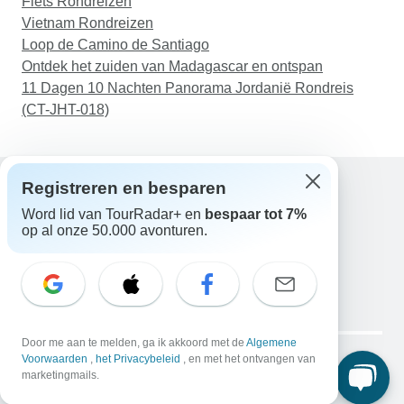
Fiets Rondreizen
Vietnam Rondreizen
Loop de Camino de Santiago
Ontdek het zuiden van Madagascar en ontspan
11 Dagen 10 Nachten Panorama Jordanië Rondreis
(CT-JHT-018)
Registreren en besparen
Word lid van TourRadar+ en
bespaar tot 7%
Hulp
op al onze 50.000 avonturen.
Neem contact met ons op
Nederland +31 858 881 876
E-mail: support@tourradar.com
Taal selecteren
EN
DE
ES
FR
NL
Copyright © TourRadar. Alle rechten voorbehouden.
Door me aan te melden, ga ik akkoord met de
Algemene
Juridische kennisgeving
Voorwaarden
,
het Privacybeleid
Privacybeleid
, en met het ontvangen van
Cookies
marketingmails.
Algemene voorwaarden