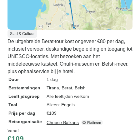
Stad & Cultuur
De uitgebreide Berat-tour kost ongeveer €80 per dag,
inclusief vervoer, deskundige begeleiding en toegang tot
UNESCO-locaties. Met bezoeken aan het
middeleeuwse kasteel, Onufri-museum en Belsh-meer,
plus ophaalservice bij je hotel.
Duur
1 dag
Bestemmingen
Tirana
, Berat
, Belsh
Leeftijdsgroep
Alle leeftijden welkom
Taal
Alleen: Engels
Prijs per dag
€109
Reisorganisatie
Choose Balkans
Vanaf
€109