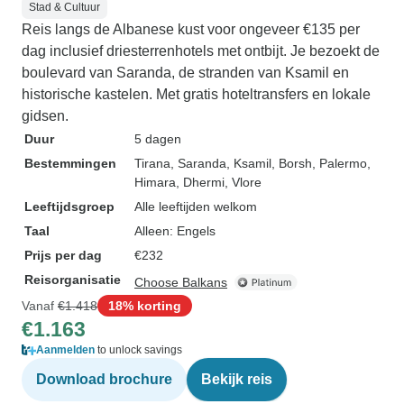
Stad & Cultuur
Reis langs de Albanese kust voor ongeveer €135 per
dag inclusief driesterrenhotels met ontbijt. Je bezoekt de
boulevard van Saranda, de stranden van Ksamil en
historische kastelen. Met gratis hoteltransfers en lokale
gidsen.
Duur
5 dagen
Bestemmingen
Tirana
, Saranda
, Ksamil
, Borsh
, Palermo
,
Himara
, Dhermi
, Vlore
Leeftijdsgroep
Alle leeftijden welkom
Taal
Alleen: Engels
Prijs per dag
€232
Reisorganisatie
Choose Balkans
Vanaf
€1.418
18% korting
€1.163
Aanmelden
to unlock savings
Download brochure
Bekijk reis