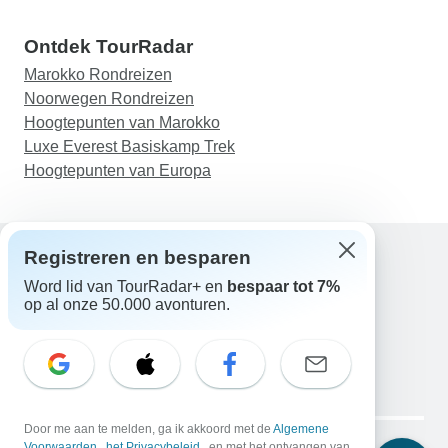
Ontdek TourRadar
Marokko Rondreizen
Noorwegen Rondreizen
Hoogtepunten van Marokko
Luxe Everest Basiskamp Trek
Hoogtepunten van Europa
Registreren en besparen
Word lid van TourRadar+ en
bespaar tot 7%
Hulp
op al onze 50.000 avonturen.
Neem contact met ons op
Nederland +31 858 881 876
E-mail: support@tourradar.com
Taal selecteren
EN
DE
ES
FR
NL
Copyright © TourRadar. Alle rechten voorbehouden.
Door me aan te melden, ga ik akkoord met de
Algemene
Voorwaarden
,
het Privacybeleid
, en met het ontvangen van