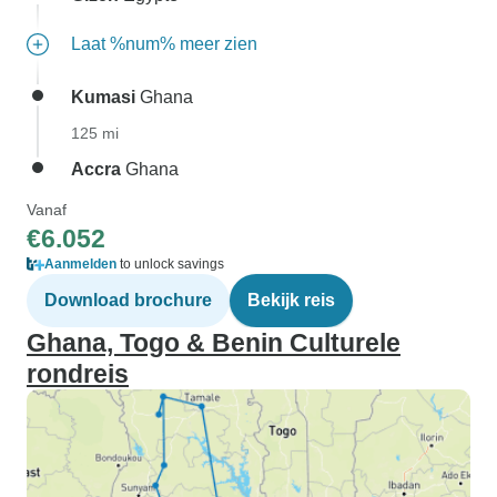
Laat %num% meer zien
Kumasi
Ghana
125 mi
Accra
Ghana
Vanaf
€6.052
Aanmelden
to unlock savings
Download brochure
Bekijk reis
Ghana, Togo & Benin Culturele
rondreis