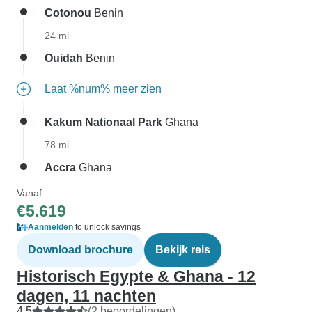
Cotonou
Benin
24 mi
Ouidah
Benin
Laat %num% meer zien
Kakum Nationaal Park
Ghana
78 mi
Accra
Ghana
Vanaf
€5.619
Aanmelden
to unlock savings
Download brochure
Bekijk reis
Historisch Egypte & Ghana - 12
dagen, 11 nachten
4,5
(2 beoordelingen)