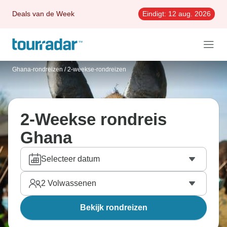
Deals van de Week
Eindigt:
12 aug. 2026
Ghana-rondreizen
/
2-weekse-rondreizen
2-Weekse rondreis
Ghana
Selecteer datum
2
Volwassenen
Bekijk rondreizen