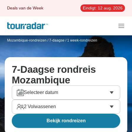
Deals van de Week
Eindigt:
12 aug. 2026
Mozambique-rondreizen
/
7-daagse / 1 week-rondreizen
7-Daagse rondreis
Mozambique
Selecteer datum
2
Volwassenen
Bekijk rondreizen