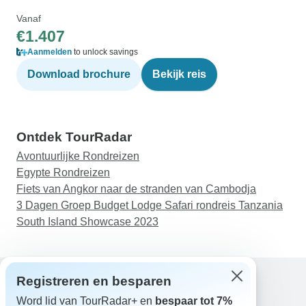
Vanaf
€1.407
Aanmelden
to unlock savings
Download brochure
Bekijk reis
Ontdek TourRadar
Avontuurlijke Rondreizen
Egypte Rondreizen
Fiets van Angkor naar de stranden van Cambodja
3 Dagen Groep Budget Lodge Safari rondreis Tanzania
South Island Showcase 2023
Registreren en besparen
Word lid van TourRadar+ en
bespaar tot 7%
Hulp