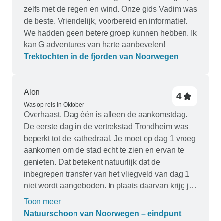
zelfs met de regen en wind. Onze gids Vadim was
de beste. Vriendelijk, voorbereid en informatief.
We hadden geen betere groep kunnen hebben. Ik
kan G adventures van harte aanbevelen!
Trektochten in de fjorden van Noorwegen
Alon
4
Was op reis in Oktober
Overhaast. Dag één is alleen de aankomstdag.
De eerste dag in de vertrekstad Trondheim was
beperkt tot de kathedraal. Je moet op dag 1 vroeg
aankomen om de stad echt te zien en ervan te
genieten. Dat betekent natuurlijk dat de
inbegrepen transfer van het vliegveld van dag 1
niet wordt aangeboden. In plaats daarvan krijg je
op dag 1 een transfer van hotel naar hotel. Elke
Toon meer
dag slaap je in een andere stad. Het zou beter
Natuurschoon van Noorwegen – eindpunt