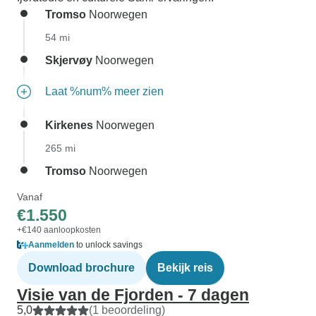
Tromso
Noorwegen
54 mi
Skjervøy
Noorwegen
Laat %num% meer zien
Kirkenes
Noorwegen
265 mi
Tromso
Noorwegen
Vanaf
€1.550
+€140 aanloopkosten
Aanmelden
to unlock savings
Download brochure
Bekijk reis
Visie van de Fjorden - 7 dagen
5,0
(1 beoordeling)