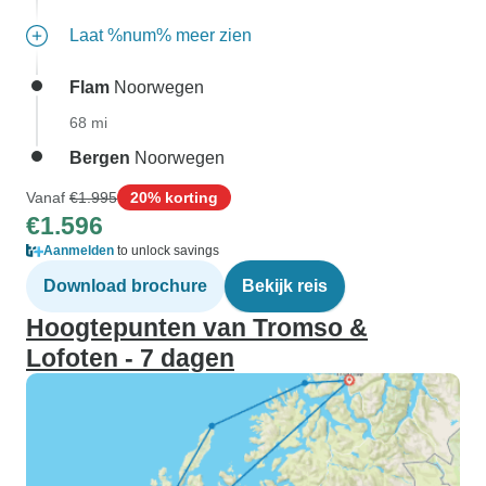
Laat %num% meer zien
Flam
Noorwegen
68 mi
Bergen
Noorwegen
Vanaf
€1.995
20% korting
€1.596
Aanmelden
to unlock savings
Download brochure
Bekijk reis
Hoogtepunten van Tromso &
Lofoten - 7 dagen