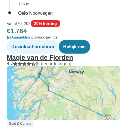
136 mi
Oslo
Noorwegen
Vanaf
€2.205
20% korting
€1.764
Aanmelden
to unlock savings
Download brochure
Bekijk reis
Magie van de Fjorden
4,7
(6 beoordelingen)
Stad & Cultuur