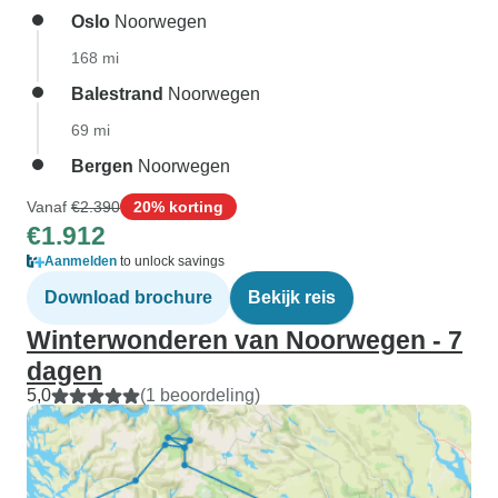
Oslo
Noorwegen
168 mi
Balestrand
Noorwegen
69 mi
Bergen
Noorwegen
Vanaf
€2.390
20% korting
€1.912
Aanmelden
to unlock savings
Download brochure
Bekijk reis
Winterwonderen van Noorwegen - 7
dagen
5,0
(1 beoordeling)