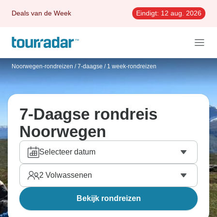
Deals van de Week
Eindigt:
12 aug. 2026
Noorwegen-rondreizen
/
7-daagse / 1 week-rondreizen
7-Daagse rondreis
Noorwegen
Selecteer datum
2
Volwassenen
Bekijk rondreizen