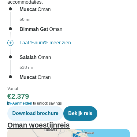
accommodaties.
Muscat
Oman
50 mi
Bimmah Gat
Oman
Laat %num% meer zien
Salalah
Oman
538 mi
Muscat
Oman
Vanaf
€2.379
Aanmelden
to unlock savings
Download brochure
Bekijk reis
Oman woestijnreis