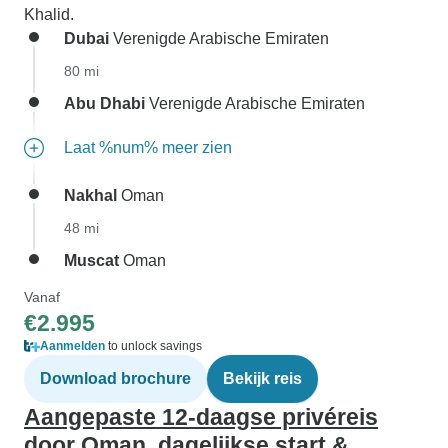
Khalid.
Dubai
Verenigde Arabische Emiraten
80 mi
Abu Dhabi
Verenigde Arabische Emiraten
Laat %num% meer zien
Nakhal
Oman
48 mi
Muscat
Oman
Vanaf
€2.995
Aanmelden
to unlock savings
Download brochure
Bekijk reis
Aangepaste 12-daagse privéreis
door Oman, dagelijkse start &