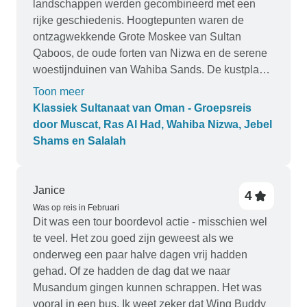
landschappen werden gecombineerd met een
onze behoeften zonder dat we erom vroegen. Hij
rijke geschiedenis. Hoogtepunten waren de
was erg opmerkzaam en overtrof mijn
ontzagwekkende Grote Moskee van Sultan
verwachtingen van een gids. Ik heb ook genoten
Qaboos, de oude forten van Nizwa en de serene
van zijn warme gevoel voor humor. Bedankt
woestijnduinen van Wahiba Sands. De kustplaats
iedereen voor een geweldige vakantie.
Sur voegde een charmant maritiem tintje toe.
Toon meer
Onze gidsen waren uitstekend en verbeterden
Klassiek Sultanaat van Oman - Groepsreis
ons begrip van de cultuur en het erfgoed van
door Muscat, Ras Al Had, Wahiba Nizwa, Jebel
Oman. Een prachtig uitgebalanceerde reis van
Shams en Salalah
avontuur en traditie!
Janice
4
Was op reis in Februari
Dit was een tour boordevol actie - misschien wel
te veel. Het zou goed zijn geweest als we
onderweg een paar halve dagen vrij hadden
gehad. Of ze hadden de dag dat we naar
Musandum gingen kunnen schrappen. Het was
vooral in een bus. Ik weet zeker dat Wing Buddy