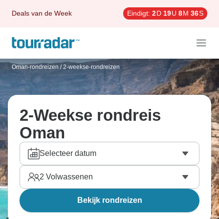
Deals van de Week
Eindigt:
2
D
19
U
8
M
36
S
Oman-rondreizen
/
2-weekse-rondreizen
2-Weekse rondreis
Oman
Selecteer datum
2
Volwassenen
Bekijk rondreizen