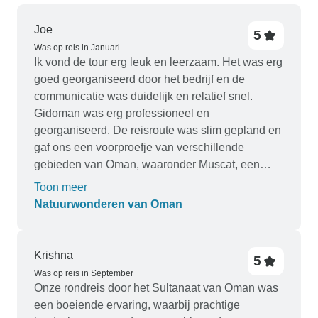
Joe
5
Was op reis in Januari
Ik vond de tour erg leuk en leerzaam. Het was erg
goed georganiseerd door het bedrijf en de
communicatie was duidelijk en relatief snel.
Gidoman was erg professioneel en
georganiseerd. De reisroute was slim gepland en
gaf ons een voorproefje van verschillende
gebieden van Oman, waaronder Muscat, een
verbazingwekkende kustlijn naar Salalah,
Toon meer
adembenemende uitzichten vanaf bergketens en
Natuurwonderen van Oman
een kijkje in 2000 jaar oude dorpen, eindigend
met een spectaculaire avond in de zandduinen.
Onze chauffeur/gids, Aziz, maakte de reis nog
Krishna
5
beter. Hij reed verantwoord en toonde een
Was op reis in September
volledige kennis van waar we langs reden en
Onze rondreis door het Sultanaat van Oman was
deelde de hele weg details. Hij lette ook op onze
een boeiende ervaring, waarbij prachtige
uitdrukkingen en gedragingen en voldeed aan al