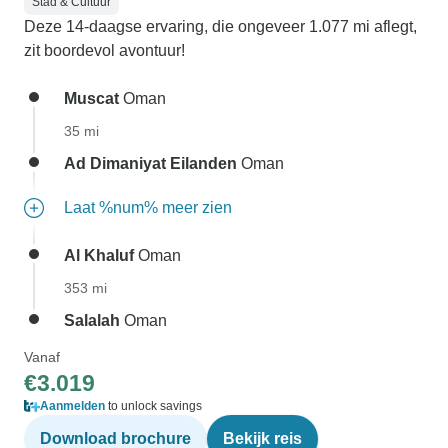
Stad & Cultuur
Deze 14-daagse ervaring, die ongeveer 1.077 mi aflegt,
zit boordevol avontuur!
Muscat
Oman
35 mi
Ad Dimaniyat Eilanden
Oman
Laat %num% meer zien
Al Khaluf
Oman
353 mi
Salalah
Oman
Vanaf
€3.019
Aanmelden
to unlock savings
Download brochure
Bekijk reis