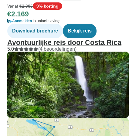
Vanaf
€2.386
9% korting
€2.169
Aanmelden
to unlock savings
Download brochure
Bekijk reis
Avontuurlijke reis door Costa Rica
5,0
(4 beoordelingen)