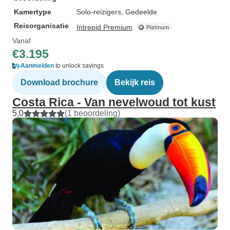
Kamertype
Solo-reizigers, Gedeelde
Reisorganisatie
Intrepid Premium
Vanaf
€3.195
Aanmelden
to unlock savings
Download brochure
Bekijk reis
Costa Rica - Van nevelwoud tot kust
5,0
(1 beoordeling)