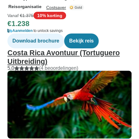
Reisorganisatie
Costsaver
Vanaf
€1.375
10% korting
€1.238
Aanmelden
to unlock savings
Download brochure
Bekijk reis
Costa Rica Avontuur (Tortuguero
Uitbreiding)
5,0
(4 beoordelingen)