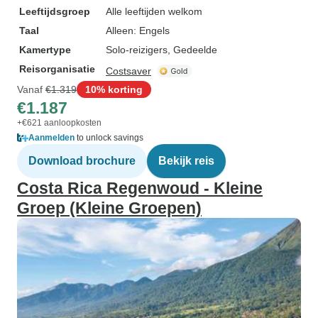
Leeftijdsgroep
Alle leeftijden welkom
Taal
Alleen: Engels
Kamertype
Solo-reizigers, Gedeelde
Reisorganisatie
Costsaver
Vanaf
€1.319
10% korting
€1.187
+€621 aanloopkosten
Aanmelden
to unlock savings
Download brochure
Bekijk reis
Costa Rica Regenwoud - Kleine
Groep (Kleine Groepen)