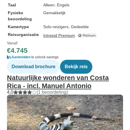
Taal
Alleen: Engels
Fysieke
Gemakkelijk
beoordeling
Kamertype
Solo-reizigers, Gedeelde
Reisorganisatie
Intrepid Premium
Vanaf
€4.745
Aanmelden
to unlock savings
Download brochure
Bekijk reis
Natuurlijke wonderen van Costa
Rica - incl. Manuel Antonio
4,0
(1 beoordeling)