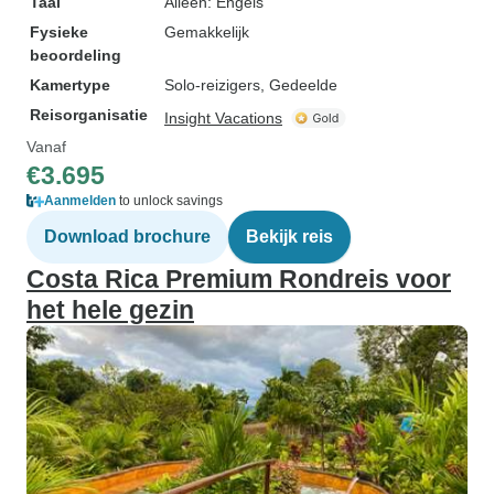
Taal
Alleen: Engels
Fysieke
Gemakkelijk
beoordeling
Kamertype
Solo-reizigers, Gedeelde
Reisorganisatie
Insight Vacations
Vanaf
€3.695
Aanmelden
to unlock savings
Download brochure
Bekijk reis
Costa Rica Premium Rondreis voor
het hele gezin