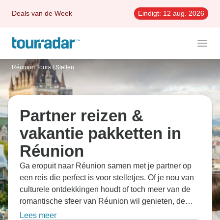
Deals van de Week
Eindigt:
12 aug. 2026
Réunion Tours
/
Stellen
Partner reizen &
vakantie pakketten in
Réunion
Ga eropuit naar Réunion samen met je partner op
een reis die perfect is voor stelletjes. Of je nou van
culturele ontdekkingen houdt of toch meer van de
romantische sfeer van Réunion wil genieten, de
reizen brengen je naar de straatjes van Cilaos en
Lees meer