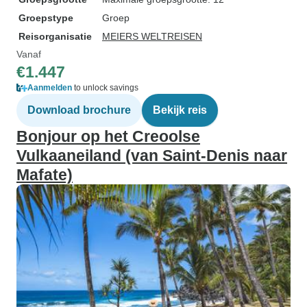
Groepstype
Groep
Reisorganisatie
MEIERS WELTREISEN
Vanaf
€1.447
Aanmelden
to unlock savings
Download brochure
Bekijk reis
Bonjour op het Creoolse
Vulkaaneiland (van Saint-Denis naar
Mafate)