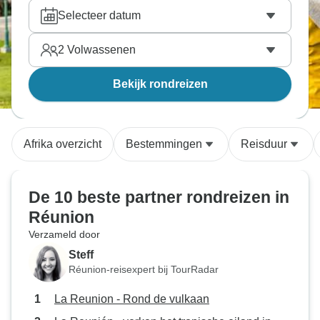
de charme van Salazie zal jullie beiden betoveren.
Selecteer datum
Vind de tour naar Réunion die perfect is voor jullie
tweetjes, reis samen en bekijk de wereld van
2
Volwassenen
dichtbij. Onze reisexperts hebben alle tours
doorzocht en hebben handmatig de beste
partner
Bekijk rondreizen
avontuurlijke vakanties
gekozen.
Afrika overzicht
Bestemmingen
Reisduur
De 10 beste partner rondreizen in
Réunion
Verzameld door
Steff
Réunion-reisexpert bij TourRadar
La Reunion - Rond de vulkaan