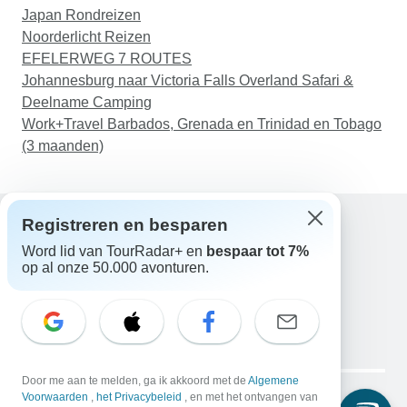
Japan Rondreizen
Noorderlicht Reizen
EFELERWEG 7 ROUTES
Johannesburg naar Victoria Falls Overland Safari &
Deelname Camping
Work+Travel Barbados, Grenada en Trinidad en Tobago
(3 maanden)
Registreren en besparen
Word lid van TourRadar+ en
bespaar tot 7%
Hulp
op al onze 50.000 avonturen.
Neem contact met ons op
Nederland +31 858 881 876
E-mail: support@tourradar.com
Taal selecteren
EN
DE
ES
FR
NL
Copyright © TourRadar. Alle rechten voorbehouden.
Door me aan te melden, ga ik akkoord met de
Algemene
Juridische kennisgeving
Voorwaarden
,
het Privacybeleid
Privacybeleid
, en met het ontvangen van
Cookies