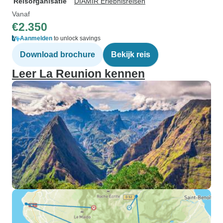
Reisorganisatie
DIAMIR Erlebnisreisen
Vanaf
€2.350
Aanmelden
to unlock savings
Download brochure
Bekijk reis
Leer La Reunion kennen