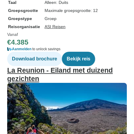
Taal
Alleen: Duits
Groepsgrootte
Maximale groepsgrootte: 12
Groepstype
Groep
Reisorganisatie
ASI Reisen
Vanaf
€4.385
Aanmelden
to unlock savings
Download brochure
Bekijk reis
La Reunion - Eiland met duizend
gezichten