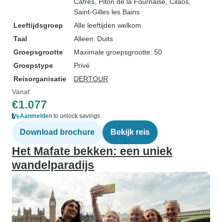
Cafres
, Piton de la Fournaise
, Cilaos
,
Saint-Gilles les Bains
Leeftijdsgroep
Alle leeftijden welkom
Taal
Alleen: Duits
Groepsgrootte
Maximale groepsgrootte: 50
Groepstype
Privé
Reisorganisatie
DERTOUR
Vanaf
€1.077
Aanmelden
to unlock savings
Download brochure
Bekijk reis
Het Mafate bekken: een uniek
wandelparadijs