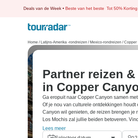
Deals van de Week
•
Beste van het beste
Tot 50% Korting
Home
/
Latijns-Amerika -rondreizen
/
Mexico-rondreizen
/
Copper 
Partner reizen &
in Copper Cany
Ga eropuit naar Copper Canyon samen met je 
Of je nou van culturele ontdekkingen houdt
Canyon wil genieten, de reizen brengen je 
Los Mochis zal jullie beiden betoveren. Vin
jullie tweetjes, reis samen en bekijk de wer
Lees meer
doorzocht en hebben handmatig de beste
p
Selecteer datum
2