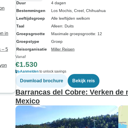
Duur
4 dagen
yon
Bestemmingen
Los Mochis
, Creel
, Chihuahua
Leeftijdsgroep
Alle leeftijden welkom
Taal
Alleen: Duits
n in
Groepsgrootte
Maximale groepsgrootte: 12
Groepstype
Groep
 – 5
Reisorganisatie
Miller Reisen
Vanaf
€1.530
nyon
Aanmelden
to unlock savings
Download brochure
Bekijk reis
Barrancas del Cobre: Verken de 
Mexico