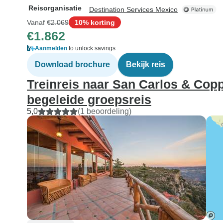
Reisorganisatie
Destination Services Mexico
Vanaf
€2.069
10% korting
€1.862
Aanmelden
to unlock savings
Download brochure
Bekijk reis
Treinreis naar San Carlos & Cop
begeleide groepsreis
5,0
(1 beoordeling)