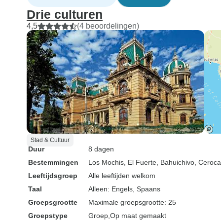
Drie culturen
4,5
(4 beoordelingen)
Stad & Cultuur
Duur
8 dagen
Bestemmingen
Los Mochis
, El Fuerte
, Bahuichivo
, Ceroca
Leeftijdsgroep
Alle leeftijden welkom
Taal
Alleen: Engels, Spaans
Groepsgrootte
Maximale groepsgrootte: 25
Groepstype
Groep
Op maat gemaakt