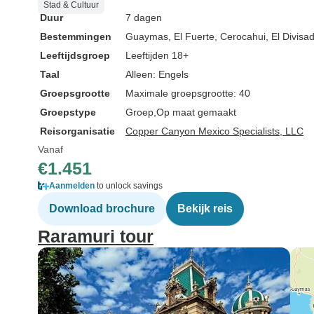
Stad & Cultuur
Duur
7 dagen
Bestemmingen
Guaymas
, El Fuerte
, Cerocahui
, El Divisa
Leeftijdsgroep
Leeftijden 18+
Taal
Alleen: Engels
Groepsgrootte
Maximale groepsgrootte: 40
Groepstype
Groep
Op maat gemaakt
Reisorganisatie
Copper Canyon Mexico Specialists, LLC
Vanaf
€1.451
Aanmelden
to unlock savings
Download brochure
Bekijk reis
Raramuri tour