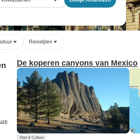
sduur
Reisstijlen
De koperen canyons van Mexico
en
euze
Stad & Cultuur