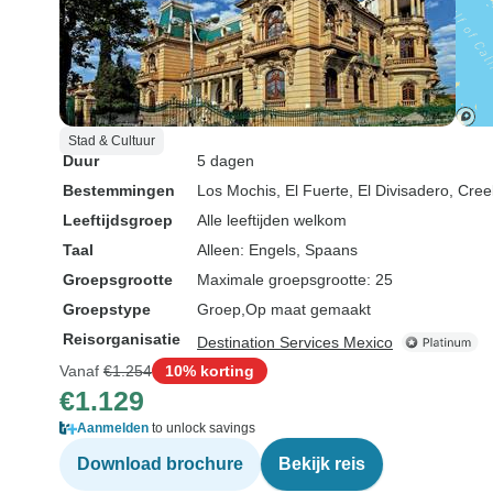
Stad & Cultuur
Duur
5 dagen
Bestemmingen
Los Mochis
, El Fuerte
, El Divisadero
, Cree
Leeftijdsgroep
Alle leeftijden welkom
Taal
Alleen: Engels, Spaans
Groepsgrootte
Maximale groepsgrootte: 25
Groepstype
Groep
Op maat gemaakt
Reisorganisatie
Destination Services Mexico
Vanaf
€1.254
10% korting
€1.129
Aanmelden
to unlock savings
Download brochure
Bekijk reis