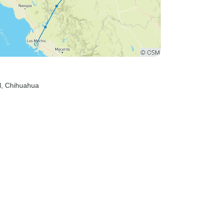
l
, Chihuahua