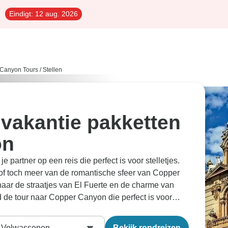
Eindigt:
12 aug. 2026
Canyon Tours
/
Stellen
 vakantie pakketten
on
partner op een reis die perfect is voor stelletjes.
 of toch meer van de romantische sfeer van Copper
naar de straatjes van El Fuerte en de charme van
d de tour naar Copper Canyon die perfect is voor
eld van dichtbij. Onze reisexperts hebben alle tours
artner avontuurlijke vakanties
gekozen.
Volwassenen
Bekijk rondreizen