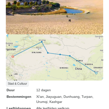
Stad & Cultuur
Duur
12 dagen
Bestemmingen
Xi'an
, Jiayuguan
, Dunhuang
, Turpan
,
Urumqi
, Kashgar
Leeftijdsgroep
Alle leeftijden welkom