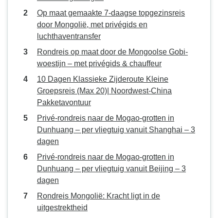
Op maat gemaakte 7-daagse topgezinsreis
door Mongolië, met privégids en
luchthaventransfer
Rondreis op maat door de Mongoolse Gobi-
woestijn – met privégids & chauffeur
10 Dagen Klassieke Zijderoute Kleine
Groepsreis (Max 20)| Noordwest-China
Pakketavontuur
Privé-rondreis naar de Mogao-grotten in
Dunhuang – per vliegtuig vanuit Shanghai – 3
dagen
Privé-rondreis naar de Mogao-grotten in
Dunhuang – per vliegtuig vanuit Beijing – 3
dagen
Rondreis Mongolië: Kracht ligt in de
uitgestrektheid