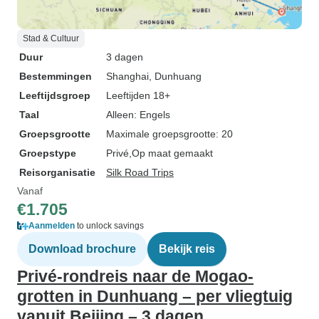
Stad & Cultuur
Duur
3 dagen
Bestemmingen
Shanghai
, Dunhuang
Leeftijdsgroep
Leeftijden 18+
Taal
Alleen: Engels
Groepsgrootte
Maximale groepsgrootte: 20
Groepstype
Privé
Op maat gemaakt
Reisorganisatie
Silk Road Trips
Vanaf
€1.705
Aanmelden
to unlock savings
Download brochure
Bekijk reis
Privé-rondreis naar de Mogao-
grotten in Dunhuang – per vliegtuig
vanuit Beijing – 3 dagen