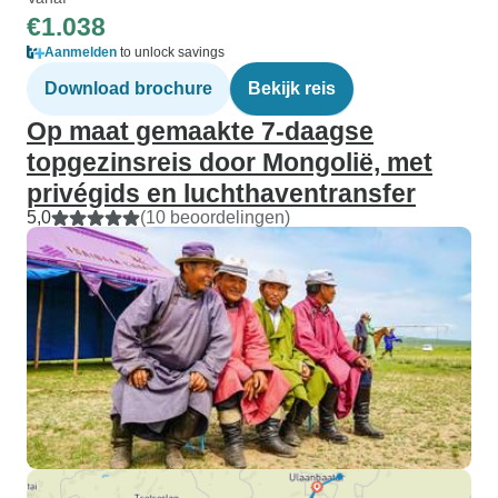
€1.038
Aanmelden
to unlock savings
Download brochure
Bekijk reis
Op maat gemaakte 7-daagse
topgezinsreis door Mongolië, met
privégids en luchthaventransfer
5,0
(10 beoordelingen)