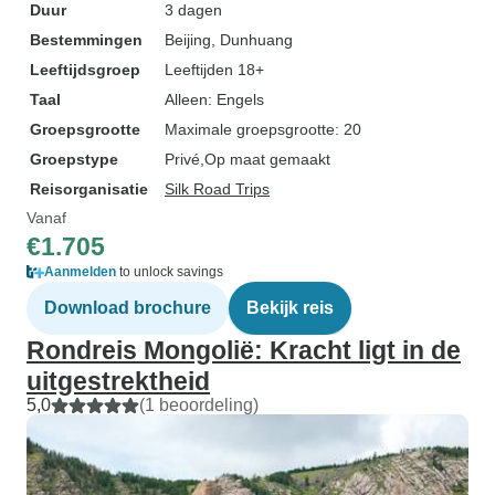
Duur
3 dagen
Bestemmingen
Beijing
, Dunhuang
Leeftijdsgroep
Leeftijden 18+
Taal
Alleen: Engels
Groepsgrootte
Maximale groepsgrootte: 20
Groepstype
Privé
Op maat gemaakt
Reisorganisatie
Silk Road Trips
Vanaf
€1.705
Aanmelden
to unlock savings
Download brochure
Bekijk reis
Rondreis Mongolië: Kracht ligt in de
uitgestrektheid
5,0
(1 beoordeling)