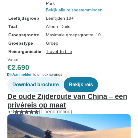
Park
Bekijk alle reisbestemmingen
Leeftijdsgroep
Leeftijden 18+
Taal
Alleen: Duits
Groepsgrootte
Maximale groepsgrootte: 10
Groepstype
Groep
Reisorganisatie
Travel To Life
Vanaf
€2.690
Aanmelden
to unlock savings
Download brochure
Bekijk reis
De oude Zijderoute van China – een
privéreis op maat
5,0
(1 beoordeling)