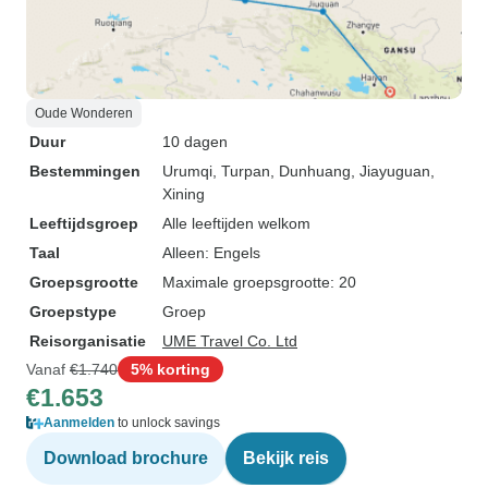
Oude Wonderen
Duur
10 dagen
Bestemmingen
Urumqi
, Turpan
, Dunhuang
, Jiayuguan
,
Xining
Leeftijdsgroep
Alle leeftijden welkom
Taal
Alleen: Engels
Groepsgrootte
Maximale groepsgrootte: 20
Groepstype
Groep
Reisorganisatie
UME Travel Co. Ltd
Vanaf
€1.740
5% korting
€1.653
Aanmelden
to unlock savings
Download brochure
Bekijk reis