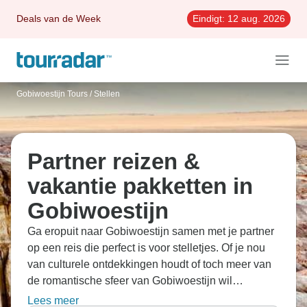
Deals van de Week
Eindigt:
12 aug. 2026
Gobiwoestijn Tours
/
Stellen
Partner reizen &
vakantie pakketten in
Gobiwoestijn
Ga eropuit naar Gobiwoestijn samen met je partner
op een reis die perfect is voor stelletjes. Of je nou
van culturele ontdekkingen houdt of toch meer van
de romantische sfeer van Gobiwoestijn wil
genieten, de reizen brengen je naar de straatjes van
Lees meer