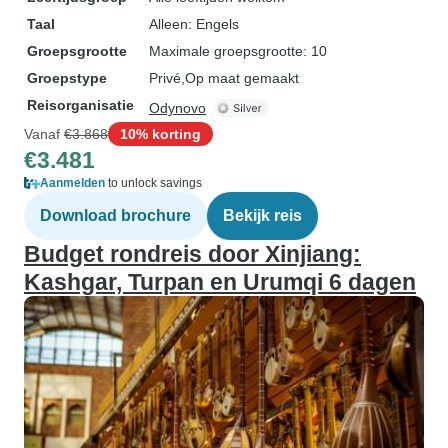
Taal
Alleen: Engels
Groepsgrootte
Maximale groepsgrootte: 10
Groepstype
Privé
Op maat gemaakt
Reisorganisatie
Odynovo
Vanaf
€3.868
10% korting
€3.481
Aanmelden
to unlock savings
Download brochure
Bekijk reis
Budget rondreis door Xinjiang:
Kashgar, Turpan en Urumqi 6 dagen