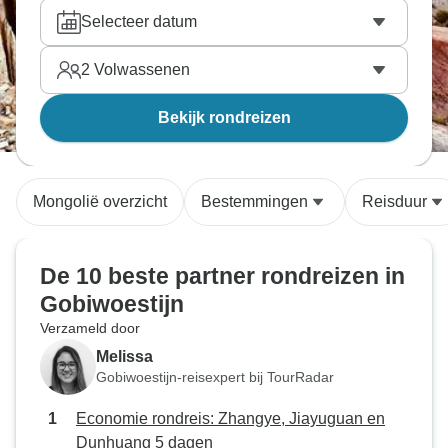
Dunhuang en de charme van Jiayuguan zal jullie
Selecteer datum
beiden betoveren. Vind de tour naar Gobiwoestijn
die perfect is voor jullie tweetjes, reis samen en
2
Volwassenen
bekijk de wereld van dichtbij. Onze reisexperts
hebben alle tours doorzocht en hebben handmatig
Bekijk rondreizen
de beste
partner avontuurlijke reizen
gekozen.
Mongolië overzicht
Bestemmingen
Reisduur
De 10 beste partner rondreizen in
Gobiwoestijn
Verzameld door
Melissa
Gobiwoestijn-reisexpert bij TourRadar
Economie rondreis: Zhangye, Jiayuguan en
Dunhuang 5 dagen