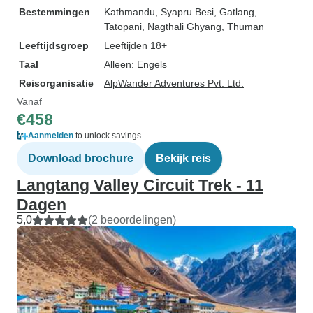
Bestemmingen
Kathmandu
, Syapru Besi
, Gatlang
,
Tatopani
, Nagthali Ghyang
, Thuman
Leeftijdsgroep
Leeftijden 18+
Taal
Alleen: Engels
Reisorganisatie
AlpWander Adventures Pvt. Ltd.
Vanaf
€458
Aanmelden
to unlock savings
Download brochure
Bekijk reis
Langtang Valley Circuit Trek - 11
Dagen
5,0
(2 beoordelingen)