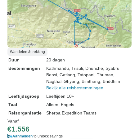
Wandelen & trekking
Duur
20 dagen
Bestemmingen
Kathmandu
, Trisuli
, Dhunche
, Syābru
Bensi
, Gatlang
, Tatopani
, Thuman
,
Nagthali Ghyang
, Bimthang
, Briddhim
Bekijk alle reisbestemmingen
Leeftijdsgroep
Leeftijden 10+
Taal
Alleen: Engels
Reisorganisatie
Sherpa Expedition Teams
Vanaf
€1.556
Aanmelden
to unlock savings