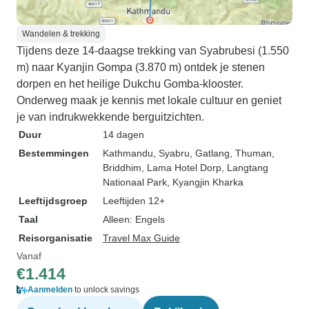
Wandelen & trekking
Tijdens deze 14-daagse trekking van Syabrubesi (1.550
m) naar Kyanjin Gompa (3.870 m) ontdek je stenen
dorpen en het heilige Dukchu Gomba-klooster.
Onderweg maak je kennis met lokale cultuur en geniet
je van indrukwekkende berguitzichten.
Duur
14 dagen
Bestemmingen
Kathmandu
, Syabru
, Gatlang
, Thuman
,
Briddhim
, Lama Hotel Dorp
, Langtang
Nationaal Park
, Kyangjin Kharka
Leeftijdsgroep
Leeftijden 12+
Taal
Alleen: Engels
Reisorganisatie
Travel Max Guide
Vanaf
€1.414
Aanmelden
to unlock savings