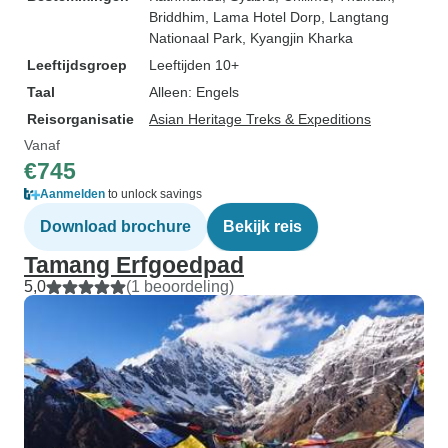
Briddhim
, Lama Hotel Dorp
, Langtang
Nationaal Park
, Kyangjin Kharka
Leeftijdsgroep
Leeftijden 10+
Taal
Alleen: Engels
Reisorganisatie
Asian Heritage Treks & Expeditions
Vanaf
€745
Aanmelden
to unlock savings
Download brochure
Bekijk reis
Tamang Erfgoedpad
5,0
(1 beoordeling)