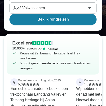
2
Volwassenen
Bekijk rondreizen
Excellent
10.000+ reviews op
Keuze uit 27 Tamang Heritage Trail Trek
rondreizen
5.300+ geverifieerde recensies van TourRadar-
reizigers
Ganesh
•
reisde in Augustus, 2025
Mark
•
reisde in Ju
G
M
5,0
4,0
Een echte aanrader! Ik boekte een
Wij hebben een g
trektocht naar Langtang Valley en
gehad met het Azi
Tamang Heritage bij Asian
Hoewel theehuizen
Heritage, en mijn gids was
eenvoudige acco