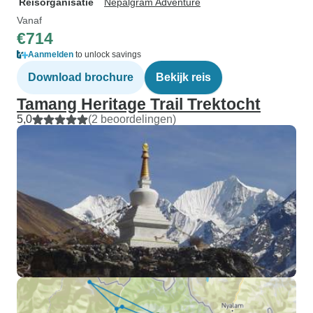
Reisorganisatie
Nepalgram Adventure
Vanaf
€714
Aanmelden
to unlock savings
Download brochure
Bekijk reis
Tamang Heritage Trail Trektocht
5,0
(2 beoordelingen)