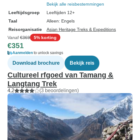
Bekijk alle reisbestemmingen
Leeftijdsgroep
Leeftijden 12+
Taal
Alleen: Engels
Reisorganisatie
Asian Heritage Treks & Expeditions
Vanaf
€369
5% korting
€351
Aanmelden
to unlock savings
Download brochure
Bekijk reis
Cultureel rfgoed van Tamang &
Langtang Trek
4,2
(3 beoordelingen)