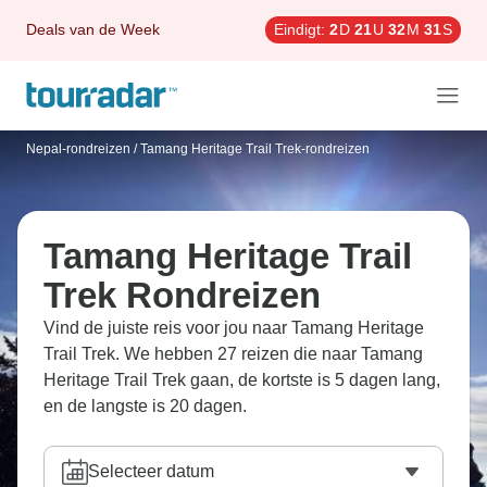
Deals van de Week
Eindigt:
2
D
21
U
32
M
29
S
Nepal-rondreizen
/
Tamang Heritage Trail Trek-rondreizen
Tamang Heritage Trail
Trek Rondreizen
Vind de juiste reis voor jou naar Tamang Heritage
Trail Trek. We hebben 27 reizen die naar Tamang
Heritage Trail Trek gaan, de kortste is 5 dagen lang,
en de langste is 20 dagen.
Selecteer datum