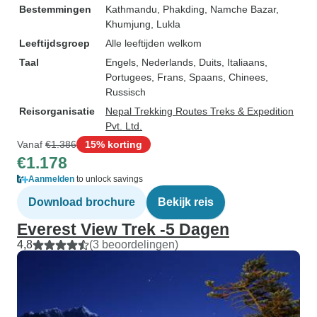
Bestemmingen
Kathmandu
, Phakding
, Namche Bazar
,
Khumjung
, Lukla
Leeftijdsgroep
Alle leeftijden welkom
Taal
Engels, Nederlands, Duits, Italiaans,
Portugees, Frans, Spaans, Chinees,
Russisch
Reisorganisatie
Nepal Trekking Routes Treks & Expedition
Pvt. Ltd.
Vanaf
€1.386
15% korting
€1.178
Aanmelden
to unlock savings
Download brochure
Bekijk reis
Everest View Trek -5 Dagen
4,8
(3 beoordelingen)