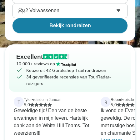
2
Volwassenen
Bekijk rondreizen
Excellent
10.000+ reviews op
Keuze uit 42 Gorakshep Trail rondreizen
34 geverifieerde recensies van TourRadar-
reizigers
Tyler
•
reisde in Januari
Robert
•
reisde in 
T
R
5,0
5,0
Geweldige tijd! Een van de beste
Ik vond de Everes
ervaringen in mijn leven. Hartelijk
geweldig. De rout
dank aan de White Hill Teams. Tot
met rustige boss
weerziens!!!
en charmante She