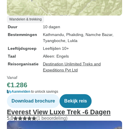
Wandelen & trekking
Duur
10 dagen
Bestemmingen
Kathmandu
, Phakding
, Namche Bazar
,
Tyangboche
, Lukla
Leeftijdsgroep
Leeftijden 10+
Taal
Alleen: Engels
Reisorganisatie
Destination Unlimited Treks and
Expeditions Pvt Ltd
Vanaf
€1.286
Aanmelden
to unlock savings
Download brochure
Bekijk reis
Everest View Luxe Trek -6 Dagen
5,0
(1 beoordeling)