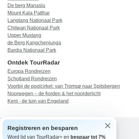
De berg Manaslu
Mount Kala Patthar
Langtang Nationaal Park
Chitwan Nationaal Park
Upper Mustang
de Berg Kangchenjunga
Bardia Nationaal Park
Ontdek TourRadar
Europa Rondreizen
Schotland Rondreizen
Voorbij de poolcirkel: van Tromsø naar Spitsbergen
Noorwegen – de fjorden & het noorderlicht
Kent - de tuin van Engeland
Registreren en besparen
Word lid van TourRadar+ en
bespaar tot 7%
Hulp