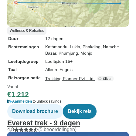
Wellness & Retraites
Duur
12 dagen
Bestemmingen
Kathmandu
, Lukla
, Phakding
, Namche
Bazar
, Khumjung
, Monjo
Leeftijdsgroep
Leeftijden 16+
Taal
Alleen: Engels
Reisorganisatie
Trekking Planner Pvt. Ltd.
Vanaf
€1.212
Aanmelden
to unlock savings
Download brochure
Bekijk reis
Everest trek - 9 dagen
4,8
(5 beoordelingen)