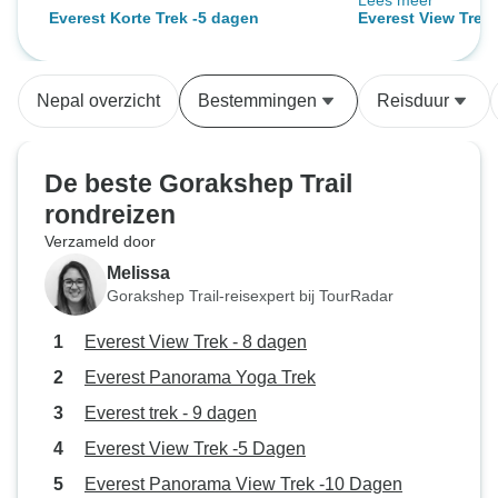
Lees meer
uitzicht werd elke
Everest Korte Trek -5 dagen
Everest View Trek 
spectaculairder, v
Namche Bazaar. D
veel van en zorgd
Nepal overzicht
Bestemmingen
Reisduur
iedereen zich tijd
veilig en op zijn
theehuizen waren
De beste Gorakshep Trail
lokale gastvrijhe
rondreizen
ervaring nog spec
Verzameld door
was ideaal voor 
trekkers die de E
Melissa
ervaren zonder ee
Gorakshep Trail-reisexpert bij TourRadar
Het was een onver
Everest View Trek - 8 dagen
en ik zou deze tre
toekomst graag n
Everest Panorama Yoga Trek
Everest trek - 9 dagen
Everest View Trek -5 Dagen
Everest Panorama View Trek -10 Dagen