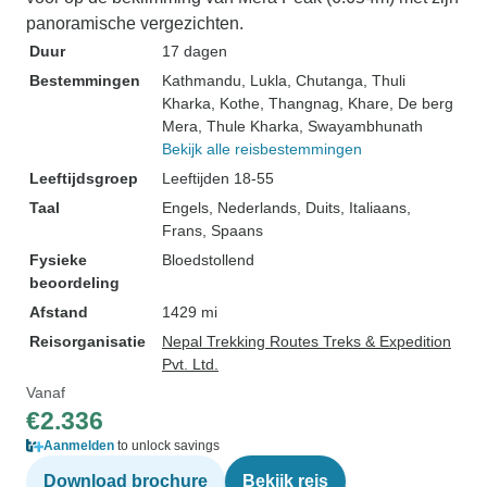
panoramische vergezichten.
Duur
17 dagen
Bestemmingen
Kathmandu
, Lukla
, Chutanga
, Thuli
Kharka
, Kothe
, Thangnag
, Khare
, De berg
Mera
, Thule Kharka
, Swayambhunath
Bekijk alle reisbestemmingen
Leeftijdsgroep
Leeftijden 18-55
Taal
Engels, Nederlands, Duits, Italiaans,
Frans, Spaans
Fysieke
Bloedstollend
beoordeling
Afstand
1429 mi
Reisorganisatie
Nepal Trekking Routes Treks & Expedition
Pvt. Ltd.
Vanaf
€2.336
Aanmelden
to unlock savings
Download brochure
Bekijk reis