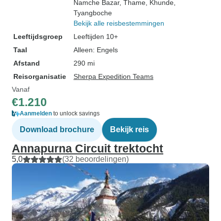
Namche Bazar
, Thame
, Khunde
,
Tyangboche
Bekijk alle reisbestemmingen
Leeftijdsgroep
Leeftijden 10+
Taal
Alleen: Engels
Afstand
290 mi
Reisorganisatie
Sherpa Expedition Teams
Vanaf
€1.210
Aanmelden
to unlock savings
Download brochure
Bekijk reis
Annapurna Circuit trektocht
5,0
(32 beoordelingen)