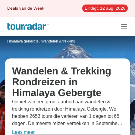
Deals van de Week
Eindigt:
12 aug. 2026
Himalaya gebergte
/
Wandelen & trekking
Wandelen & Trekking
Rondreizen in
Himalaya Gebergte
Geniet van een groot aanbod aan wandelen &
trekking rondreizen door Himalaya Gebergte. We
hebben 2653 tours die variëren van 1 dagen tot 65
dagen. De meeste reizen vertrekken in September,
dit is de meest geliefde maand om te gaan.
Lees meer