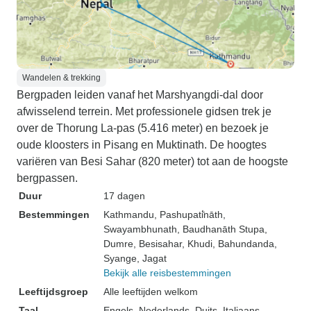
Wandelen & trekking
Bergpaden leiden vanaf het Marshyangdi-dal door
afwisselend terrein. Met professionele gidsen trek je
over de Thorung La-pas (5.416 meter) en bezoek je
oude kloosters in Pisang en Muktinath. De hoogtes
variëren van Besi Sahar (820 meter) tot aan de hoogste
bergpassen.
Duur
17 dagen
Bestemmingen
Kathmandu
, Pashupati̇̄nāth
,
Swayambhunath
, Baudhanāth Stupa
,
Dumre
, Besisahar
, Khudi
, Bahundanda
,
Syange
, Jagat
Bekijk alle reisbestemmingen
Leeftijdsgroep
Alle leeftijden welkom
Taal
Engels, Nederlands, Duits, Italiaans,