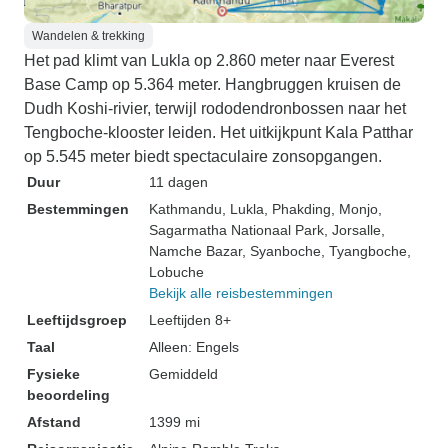
Wandelen & trekking
Het pad klimt van Lukla op 2.860 meter naar Everest
Base Camp op 5.364 meter. Hangbruggen kruisen de
Dudh Koshi-rivier, terwijl rododendronbossen naar het
Tengboche-klooster leiden. Het uitkijkpunt Kala Patthar
op 5.545 meter biedt spectaculaire zonsopgangen.
Duur
11 dagen
Bestemmingen
Kathmandu
, Lukla
, Phakding
, Monjo
,
Sagarmatha Nationaal Park
, Jorsalle
,
Namche Bazar
, Syanboche
, Tyangboche
,
Lobuche
Bekijk alle reisbestemmingen
Leeftijdsgroep
Leeftijden 8+
Taal
Alleen: Engels
Fysieke
Gemiddeld
beoordeling
Afstand
1399 mi