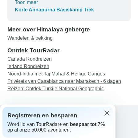
Toon meer
nog een laatste keer te pushen. De landschappen
Korte Annapurna Basiskamp Trek
zijn natuurlijk prachtig, maar het was ook de
begeleiding van mijn gids Pradip die deze
Meer over Himalaya gebergte
ervaring onvergetelijk maakte!
Wandelen & trekking
Ontdek TourRadar
Canada Rondreizen
Ierland Rondreizen
Noord-India met Taj Mahal & Heilige Ganges
Privéreis van Casablanca naar Marrakech - 6 dagen
Reizen: Ontdek Turkije National Geographic
Registreren en besparen
Word lid van TourRadar+ en
bespaar tot 7%
Hulp
op al onze 50.000 avonturen.
Neem contact met ons op
Nederland +31 858 881 876