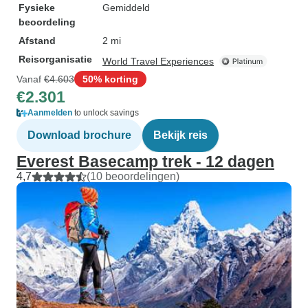
Fysieke
Gemiddeld
beoordeling
Afstand
2 mi
Reisorganisatie
World Travel Experiences
Vanaf
€4.603
50% korting
€2.301
Aanmelden
to unlock savings
Download brochure
Bekijk reis
Everest Basecamp trek - 12 dagen
4,7
(10 beoordelingen)