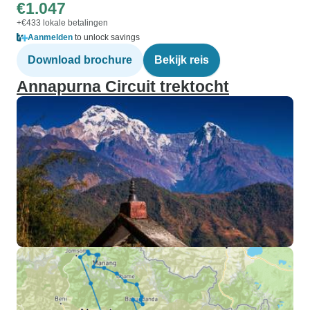
€1.047
+€433 lokale betalingen
Aanmelden
to unlock savings
Download brochure
Bekijk reis
Annapurna Circuit trektocht