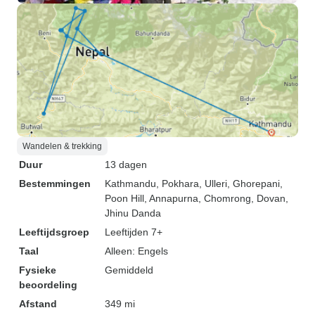
Wandelen & trekking
Duur
13 dagen
Bestemmingen
Kathmandu
, Pokhara
, Ulleri
, Ghorepani
,
Poon Hill
, Annapurna
, Chomrong
, Dovan
,
Jhinu Danda
Leeftijdsgroep
Leeftijden 7+
Taal
Alleen: Engels
Fysieke
Gemiddeld
beoordeling
Afstand
349 mi