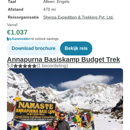
Taal
Alleen: Engels
Afstand
470 mi
Reisorganisatie
Sherpa Expedition & Trekking Pvt. Ltd.
Vanaf
€1.037
Aanmelden
to unlock savings
Download brochure
Bekijk reis
Annapurna Basiskamp Budget Trek
5,0
(1 beoordeling)