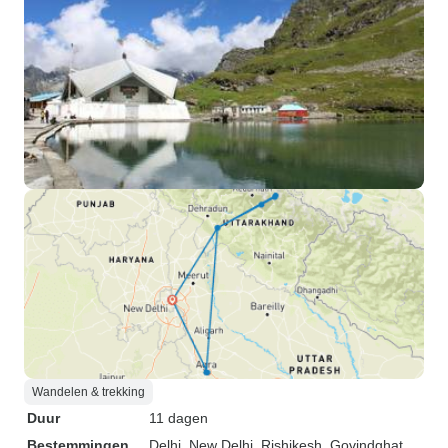
Wandelen & trekking
Duur
11 dagen
Bestemmingen
Delhi
, New Delhi
, Rishikesh
, Govindghat
,