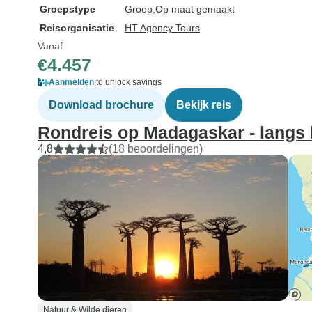
Groepstype
Groep
Op maat gemaakt
Reisorganisatie
HT Agency Tours
Vanaf
€4.457
Aanmelden
to unlock savings
Download brochure
Bekijk reis
Rondreis op Madagaskar - langs 
4,8
(18 beoordelingen)
Natuur & Wilde dieren