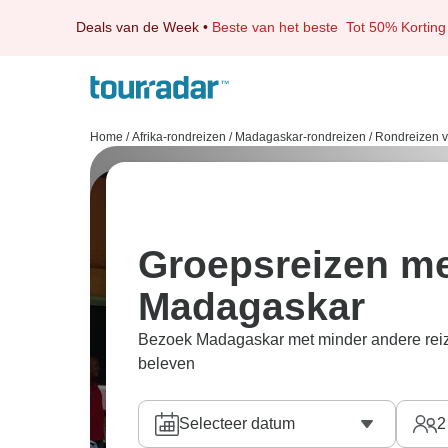
Deals van de Week
•
Beste van het beste
Tot 50% Korting
Home
/
Afrika-rondreizen
/
Madagaskar-rondreizen
/
Rondreizen v
Groepsreizen me
Madagaskar
Bezoek Madagaskar met minder andere reizige
beleven
Selecteer datum
2