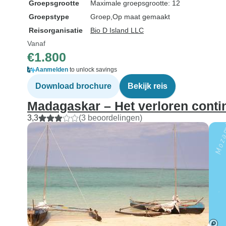
Groepsgrootte
Maximale groepsgrootte: 12
Groepstype
Groep
Op maat gemaakt
Reisorganisatie
Bio D Island LLC
Vanaf
€1.800
Aanmelden
to unlock savings
Download brochure
Bekijk reis
Madagaskar – Het verloren conti
3,3
(3 beoordelingen)