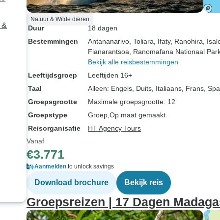
Natuur & Wilde dieren
 &
Duur
18 dagen
Bestemmingen
Antananarivo
, Toliara
, Ifaty
, Ranohira
, Isa
Fianarantsoa
, Ranomafana Nationaal Par
Bekijk alle reisbestemmingen
Leeftijdsgroep
Leeftijden 16+
Taal
Alleen: Engels, Duits, Italiaans, Frans, S
Groepsgrootte
Maximale groepsgrootte: 12
Groepstype
Groep
Op maat gemaakt
Reisorganisatie
HT Agency Tours
Vanaf
€3.771
Aanmelden
to unlock savings
Download brochure
Bekijk reis
Groepsreizen | 17 Dagen Madagas