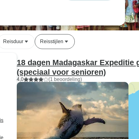
Reisduur
Reisstijlen
18 dagen Madagaskar Expeditie g
(speciaal voor senioren)
4,0
(1 beoordeling)
is
de