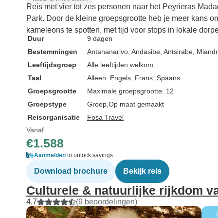
Reis met vier tot zes personen naar het Peyrieras Mada
Park. Door de kleine groepsgrootte heb je meer kans o
kameleons te spotten, met tijd voor stops in lokale dorp
Duur
9 dagen
Bestemmingen
Antananarivo
, Andasibe
, Antsirabe
, Miand
Leeftijdsgroep
Alle leeftijden welkom
Taal
Alleen: Engels, Frans, Spaans
Groepsgrootte
Maximale groepsgrootte: 12
Groepstype
Groep
Op maat gemaakt
Reisorganisatie
Fosa Travel
Vanaf
€1.588
Aanmelden
to unlock savings
Download brochure
Bekijk reis
Culturele & natuurlijke rijkdom 
4,7
(9 beoordelingen)