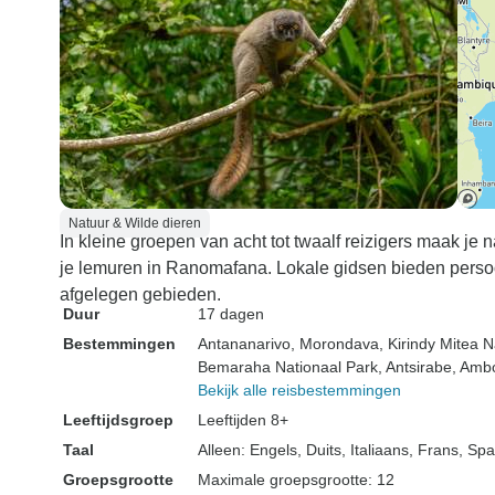
Natuur & Wilde dieren
In kleine groepen van acht tot twaalf reizigers maak je 
je lemuren in Ranomafana. Lokale gidsen bieden persoo
afgelegen gebieden.
Duur
17 dagen
Bestemmingen
Antananarivo
, Morondava
, Kirindy Mitea 
Bemaraha Nationaal Park
, Antsirabe
, Ambo
Bekijk alle reisbestemmingen
Leeftijdsgroep
Leeftijden 8+
Taal
Alleen: Engels, Duits, Italiaans, Frans, S
Groepsgrootte
Maximale groepsgrootte: 12