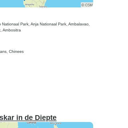
lo Nationaal Park
, Anja Nationaal Park
, Ambalavao
,
k
, Ambositra
paans, Chinees
kar in de Diepte