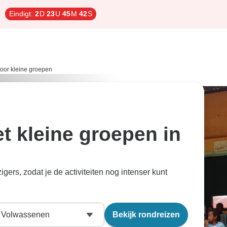
Eindigt:
2
D
23
U
45
M
41
S
oor kleine groepen
t kleine groepen in
rs, zodat je de activiteiten nog intenser kunt
Volwassenen
Bekijk rondreizen