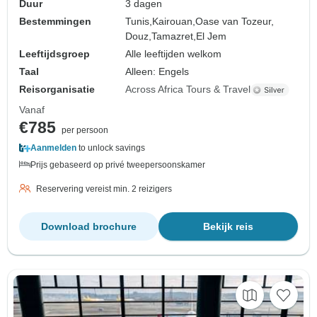
Duur
3 dagen
Bestemmingen
Tunis,
Kairouan,
Oase van Tozeur,
Douz,
Tamazret,
El Jem
Leeftijdsgroep
Alle leeftijden welkom
Taal
Alleen: Engels
Reisorganisatie
Across Africa Tours & Travel
Vanaf
€785
per persoon
Aanmelden
to unlock savings
Prijs gebaseerd op privé tweepersoonskamer
Reservering vereist min. 2 reizigers
Download brochure
Bekijk reis