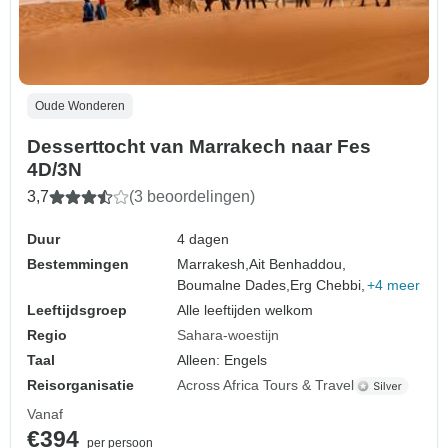
Oude Wonderen
Desserttocht van Marrakech naar Fes
4D/3N
3,7
(3 beoordelingen)
Duur
4 dagen
Bestemmingen
Marrakesh,
Ait Benhaddou,
Boumalne Dades,
Erg Chebbi,
+4 meer
Leeftijdsgroep
Alle leeftijden welkom
Regio
Sahara-woestijn
Taal
Alleen: Engels
Reisorganisatie
Across Africa Tours & Travel
Vanaf
€394
per persoon