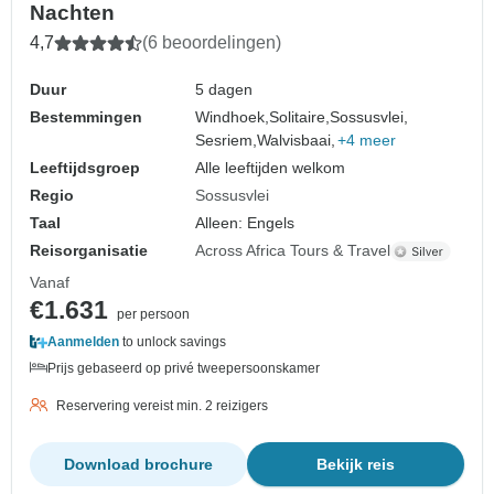
Nachten
4,7
(6 beoordelingen)
Duur
5 dagen
Bestemmingen
Windhoek,
Solitaire,
Sossusvlei,
Sesriem,
Walvisbaai,
+4 meer
Leeftijdsgroep
Alle leeftijden welkom
Regio
Sossusvlei
Taal
Alleen: Engels
Reisorganisatie
Across Africa Tours & Travel
Vanaf
€1.631
per persoon
Aanmelden
to unlock savings
Prijs gebaseerd op privé tweepersoonskamer
Reservering vereist min. 2 reizigers
Download brochure
Bekijk reis