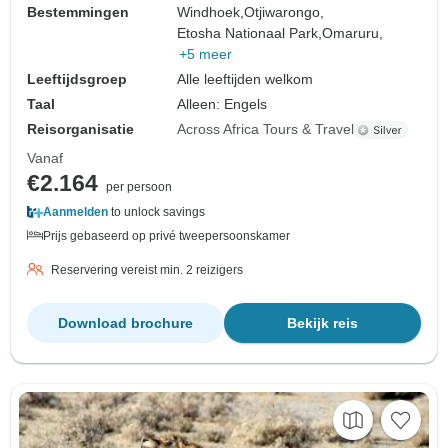
Bestemmingen
Windhoek,
Otjiwarongo,
Etosha Nationaal Park,
Omaruru,
+5 meer
Leeftijdsgroep
Alle leeftijden welkom
Taal
Alleen: Engels
Reisorganisatie
Across Africa Tours & Travel
Vanaf
€2.164
per persoon
Aanmelden
to unlock savings
Prijs gebaseerd op privé tweepersoonskamer
Reservering vereist min. 2 reizigers
Download brochure
Bekijk reis