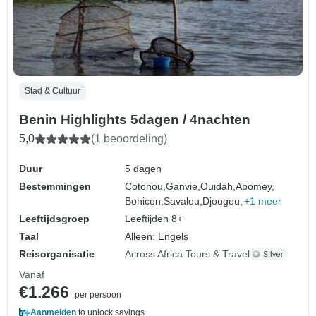
Stad & Cultuur
Benin Highlights 5dagen / 4nachten
5,0
(1 beoordeling)
Duur
5 dagen
Bestemmingen
Cotonou,
Ganvie,
Ouidah,
Abomey,
Bohicon,
Savalou,
Djougou,
+1 meer
Leeftijdsgroep
Leeftijden 8+
Taal
Alleen: Engels
Reisorganisatie
Across Africa Tours & Travel
Vanaf
€1.266
per persoon
Aanmelden
to unlock savings