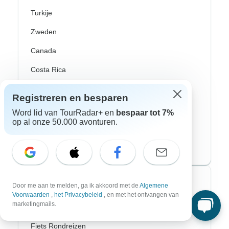
Turkije
Zweden
Canada
Costa Rica
Mexico
Registreren en besparen
Peru
Word lid van TourRadar+ en
bespaar tot 7%
op al onze 50.000 avonturen.
USA
Zuid-Amerika
Top avonturenstijlen
Door me aan te melden, ga ik akkoord met de
Algemene
Voorwaarden
,
het Privacybeleid
, en met het ontvangen van
marketingmails.
Avontuurlijke rondreizen
Fiets Rondreizen