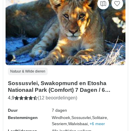
Natuur & Wilde dieren
Sossusvlei, Swakopmund en Etosha
Nationaal Park (Comfort) 7 Dagen / 6
Nachten
4,9
(12 beoordelingen)
Duur
7 dagen
Bestemmingen
Windhoek,
Sossusvlei,
Solitaire,
Sesriem,
Walvisbaai,
+6 meer