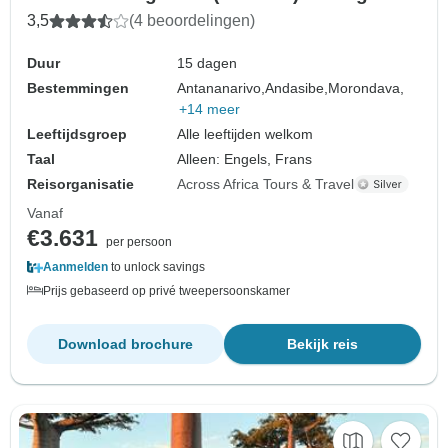
3,5
(4 beoordelingen)
Duur
15 dagen
Bestemmingen
Antananarivo,
Andasibe,
Morondava,
+14 meer
Leeftijdsgroep
Alle leeftijden welkom
Taal
Alleen: Engels, Frans
Reisorganisatie
Across Africa Tours & Travel
Vanaf
€3.631
per persoon
Aanmelden
to unlock savings
Prijs gebaseerd op privé tweepersoonskamer
Download brochure
Bekijk reis