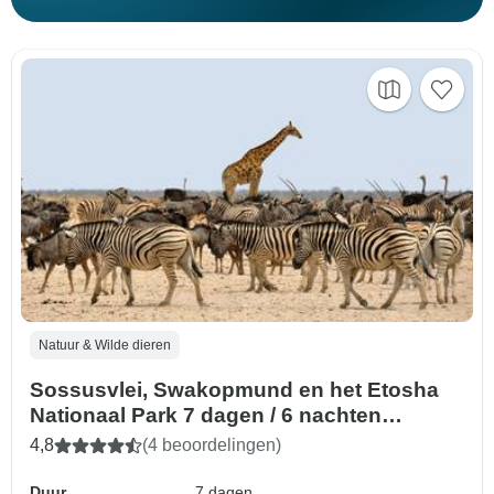
Natuur & Wilde dieren
Sossusvlei, Swakopmund en het Etosha
Nationaal Park 7 dagen / 6 nachten
(kamperen)
4,8
(4 beoordelingen)
Duur
7 dagen