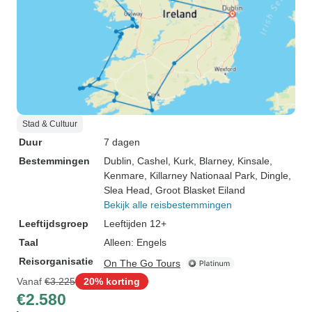
Stad & Cultuur
Duur
7 dagen
Bestemmingen
Dublin
, Cashel
, Kurk
, Blarney
, Kinsale
,
Kenmare
, Killarney Nationaal Park
, Dingle
,
Slea Head
, Groot Blasket Eiland
Bekijk alle reisbestemmingen
Leeftijdsgroep
Leeftijden 12+
Taal
Alleen: Engels
Reisorganisatie
On The Go Tours
Vanaf
€3.225
20% korting
€2.580