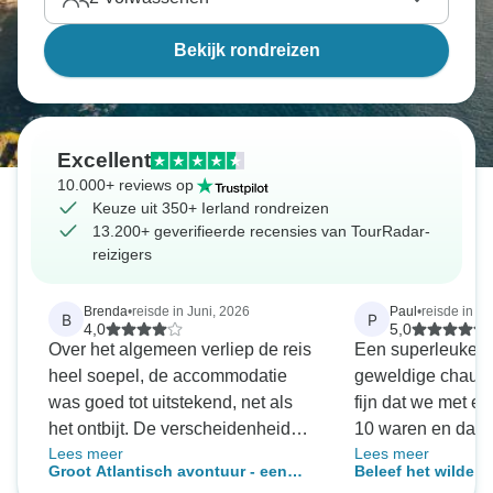
de Aran Islands en de eilanden van Great Skellig, of
luister tijdens je bezoek aan de Giant's Causeway
Bekijk rondreizen
naar de mythes en legendes van het groene eiland.
Excellent
10.000+ reviews op
Keuze uit 350+ Ierland rondreizen
13.200+ geverifieerde recensies van TourRadar-
reizigers
Brenda
•
reisde in Juni, 2026
Paul
•
reisde in Ju
B
P
4,0
5,0
Over het algemeen verliep de reis
Een superleuke t
heel soepel, de accommodatie
geweldige chauffe
was goed tot uitstekend, net als
fijn dat we met e
het ontbijt. De verscheidenheid
10 waren en dat we
Lees meer
Lees meer
aan dingen om te doen en te zien
hoefden te regel
Groot Atlantisch avontuur - een
Beleef het wilde Ie
was uitzonderlijk, altijd heel goed
graag gezien dat h