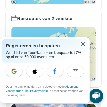
Reisroutes van 2-weekse
Registreren en besparen
Word lid van TourRadar+ en
bespaar tot 7%
op al onze 50.000 avonturen.
Door me aan te melden, ga ik akkoord met de
Algemene
Ierland-rondreizen voor iedereen
Voorwaarden
,
het Privacybeleid
, en met het ontvangen van
marketingmails.