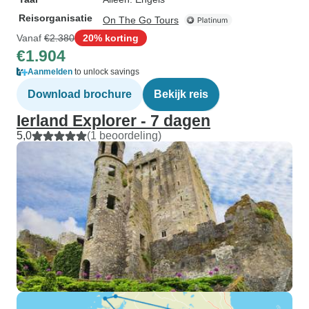
Reisorganisatie
On The Go Tours
Vanaf
€2.380
20% korting
€1.904
Aanmelden
to unlock savings
Download brochure
Bekijk reis
Ierland Explorer - 7 dagen
5,0
(1 beoordeling)