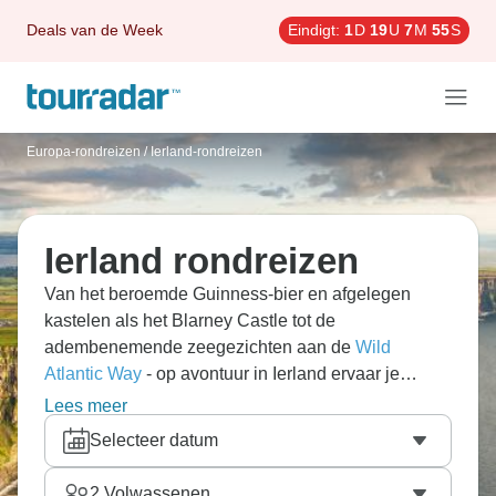
Deals van de Week
Eindigt:
1
D
19
U
7
M
53
S
Europa-rondreizen
/
Ierland-rondreizen
Ierland rondreizen
Van het beroemde Guinness-bier en afgelegen
kastelen als het Blarney Castle tot de
adembenemende zeegezichten aan de
Wild
Atlantic Way
- op avontuur in Ierland ervaar je
magie en mysterie ten volle. Ga op in de livemuziek
Lees meer
in de pubs van het kleurrijke Galway, ervaar de
Selecteer datum
grootsheid van de natuur op de Cliffs of Moher of ga
wandelen in het Killarney National Park. Reis naar
2
Volwassenen