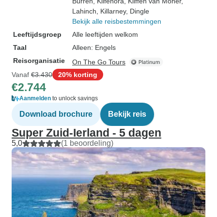
Burren
, Kilfenora
, Kliffen van Moher
,
Lahinch
, Killarney
, Dingle
Bekijk alle reisbestemmingen
Leeftijdsgroep
Alle leeftijden welkom
Taal
Alleen: Engels
Reisorganisatie
On The Go Tours
Vanaf
€3.430
20% korting
€2.744
Aanmelden
to unlock savings
Download brochure
Bekijk reis
Super Zuid-Ierland - 5 dagen
5,0
(1 beoordeling)