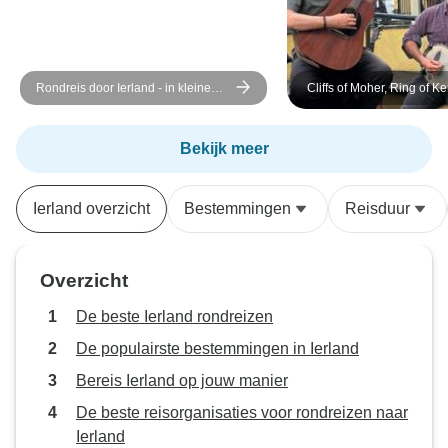
Rondreis door Ierland - in kleine
Cliffs of Moher, Ring of Ke
groep - 7 dagen
zuidwesten van Ierland – 
groep – 5 dagen
Bekijk meer
Ierland overzicht
Bestemmingen
Reisduur
Overzicht
De beste Ierland rondreizen
De populairste bestemmingen in Ierland
Bereis Ierland op jouw manier
De beste reisorganisaties voor rondreizen naar
Ierland