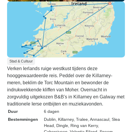
Stad & Cultuur
Verken Ierlands ruige westkust tijdens deze
hooggewaardeerde reis. Peddel over de Killarney-
meren, beklim de Torc Mountain en bewonder de
indrukwekkende kliffen van Moher. Overnacht in
zorgvuldig uitgekozen B&B's in Killarney en Galway met
traditionele Ierse ontbijten en muziekavonden.
Duur
6 dagen
Bestemmingen
Dublin
, Killarney
, Tralee
, Annascaul
, Slea
Head
, Dingle
, Ring van Kerry
,
Cahersiveen
, Valentia Eiland
, Sneem