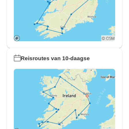
Reisroutes van 10-daagse