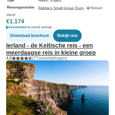
Taal
Alleen: Engels
Reisorganisatie
Rabbie’s Small Group Tours
Vanaf
€1.174
Aanmelden
to unlock savings
Download brochure
Bekijk reis
Ierland - de Keltische reis - een
meerdaagse reis in kleine groep
4,6
(77 beoordelingen)