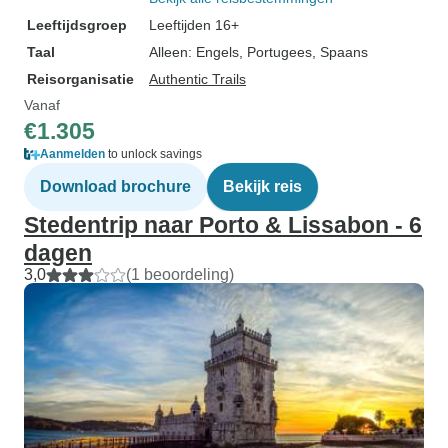
Leeftijdsgroep
Leeftijden 16+
Taal
Alleen: Engels, Portugees, Spaans
Reisorganisatie
Authentic Trails
Vanaf
€1.305
Aanmelden
to unlock savings
Download brochure
Bekijk reis
Stedentrip naar Porto & Lissabon - 6
dagen
3,0
(1 beoordeling)