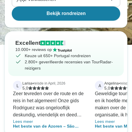
Bekijk rondreizen
Excellent
10.000+ reviews op
Keuze uit 650+ Portugal rondreizen
2.800+ geverifieerde recensies van TourRadar-
reizigers
Larisa
•
reisde in April, 2026
Angelina
•
reisde 
L
A
5,0
5,0
Zeer tevreden over de route en de
Geweldige tour! A
reis in het algemeen! Onze gids
en ik hoefde me 
Rodriguez was ongelooflijk
maken over de pl
deskundig, vriendelijk en deed
organisatie, ik 
Lees meer
Lees meer
meer dan zijn best om ons welkom
van dit fantastisc
Het beste van de Azoren – São
Het beste van Made
te laten voelen. We verbleven in
tour kun je in kort