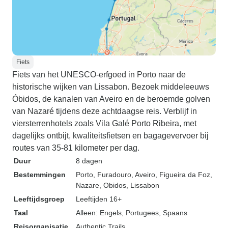
Fiets
Fiets van het UNESCO-erfgoed in Porto naar de
historische wijken van Lissabon. Bezoek middeleeuws
Óbidos, de kanalen van Aveiro en de beroemde golven
van Nazaré tijdens deze achtdaagse reis. Verblijf in
viersterrenhotels zoals Vila Galé Porto Ribeira, met
dagelijks ontbijt, kwaliteitsfietsen en bagagevervoer bij
routes van 35-81 kilometer per dag.
Duur
8 dagen
Bestemmingen
Porto
, Furadouro
, Aveiro
, Figueira da Foz
,
Nazare
, Obidos
, Lissabon
Leeftijdsgroep
Leeftijden 16+
Taal
Alleen: Engels, Portugees, Spaans
Reisorganisatie
Authentic Trails