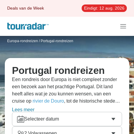
Deals van de Week
Eindigt:
12 aug. 2026
Europa-rondreizen
/
Portugal-rondreizen
Portugal rondreizen
Een rondreis door Europa is niet compleet zonder
een bezoek aan het prachtige Portugal. Dit land
heeft alles wat je zou kunnen wensen, van een
cruise op
rivier de Douro
, tot de historische steden
Lissabon en Porto, en de prachtige stranden in de
Lees meer
Algarve. Lees onze verzameling van de mooiste
10-
Selecteer datum
daagse Portugal-routes en
laat je inspireren!
2
Volwassenen