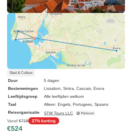
Stad & Cultuur
Duur
5 dagen
Bestemmingen
Lissabon
, Sintra
, Cascais
, Evora
Leeftijdsgroep
Alle leeftijden welkom
Taal
Alleen: Engels, Portugees, Spaans
Reisorganisatie
STM Tours LLC
Vanaf
€718
27% korting
€524