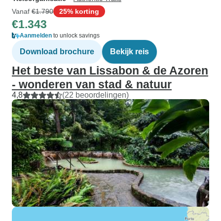
Vanaf
€1.790
25% korting
€1.343
Aanmelden
to unlock savings
Download brochure
Bekijk reis
Het beste van Lissabon & de Azoren
- wonderen van stad & natuur
4,8
(22 beoordelingen)