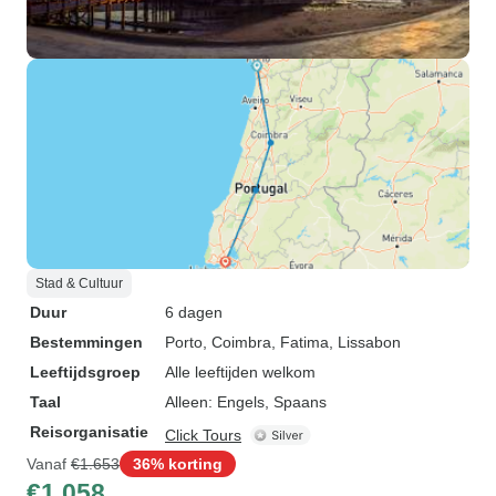
Stad & Cultuur
Duur
6 dagen
Bestemmingen
Porto
, Coimbra
, Fatima
, Lissabon
Leeftijdsgroep
Alle leeftijden welkom
Taal
Alleen: Engels, Spaans
Reisorganisatie
Click Tours
Vanaf
€1.653
36% korting
€1.058