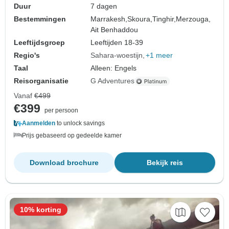
Duur
7 dagen
Bestemmingen
Marrakesh,
Skoura,
Tinghir,
Merzouga,
Ait Benhaddou
Leeftijdsgroep
Leeftijden 18-39
Regio's
Sahara-woestijn
+1 meer
Taal
Alleen: Engels
Reisorganisatie
G Adventures
Vanaf
€499
€399
per persoon
Aanmelden
to unlock savings
Prijs gebaseerd op gedeelde kamer
Download brochure
Bekijk reis
10% korting