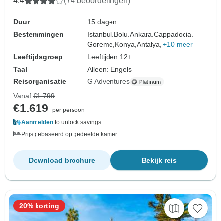
4,4
(74 beoordelingen)
Duur
15 dagen
Bestemmingen
Istanbul,
Bolu,
Ankara,
Cappadocia,
Goreme,
Konya,
Antalya,
+10 meer
Leeftijdsgroep
Leeftijden 12+
Taal
Alleen: Engels
Reisorganisatie
G Adventures
Vanaf
€1.799
€1.619
per persoon
Aanmelden
to unlock savings
Prijs gebaseerd op gedeelde kamer
Download brochure
Bekijk reis
20% korting