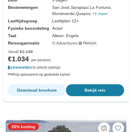
Bestemmingen
San José,
Sarapiquí,
La Fortuna,
Monteverde,
Quepos,
+1 meer
Leeftijdsgroep
Leeftijden 12+
Fysieke beoordeling
Actief
Taal
Alleen: Engels
Reisorganisatie
G Adventures
Vanaf
€1.149
€1.034
per persoon
Aanmelden
to unlock savings
Prijs gebaseerd op gedeelde kamer
Download brochure
Bekijk reis
25% korting