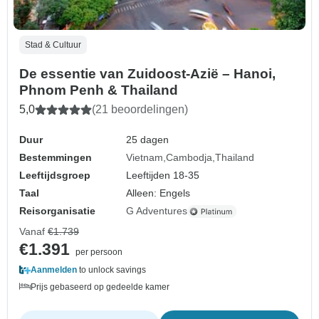
Stad & Cultuur
De essentie van Zuidoost-Azië – Hanoi,
Phnom Penh & Thailand
5,0
(21 beoordelingen)
Duur
25 dagen
Bestemmingen
Vietnam
Cambodja
Thailand
Leeftijdsgroep
Leeftijden 18-35
Taal
Alleen: Engels
Reisorganisatie
G Adventures
Vanaf
€1.739
€1.391
per persoon
Aanmelden
to unlock savings
Prijs gebaseerd op gedeelde kamer