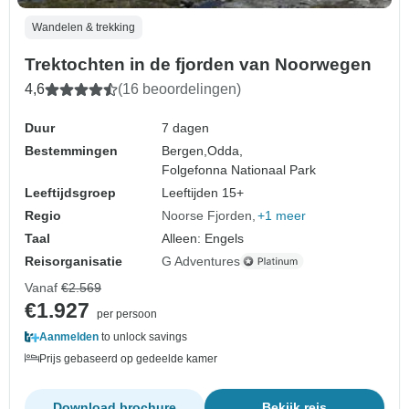
Wandelen & trekking
Trektochten in de fjorden van Noorwegen
4,6
(16 beoordelingen)
Duur
7 dagen
Bestemmingen
Bergen,
Odda,
Folgefonna Nationaal Park
Leeftijdsgroep
Leeftijden 15+
Regio
Noorse Fjorden
+1 meer
Taal
Alleen: Engels
Reisorganisatie
G Adventures
Vanaf
€2.569
€1.927
per persoon
Aanmelden
to unlock savings
Prijs gebaseerd op gedeelde kamer
Download brochure
Bekijk reis