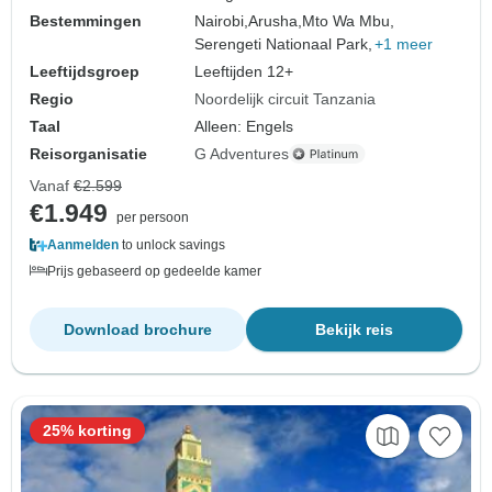
Bestemmingen
Nairobi,
Arusha,
Mto Wa Mbu,
Serengeti Nationaal Park,
+1 meer
Leeftijdsgroep
Leeftijden 12+
Regio
Noordelijk circuit Tanzania
Taal
Alleen: Engels
Reisorganisatie
G Adventures
Vanaf
€2.599
€1.949
per persoon
Aanmelden
to unlock savings
Prijs gebaseerd op gedeelde kamer
Download brochure
Bekijk reis
25% korting