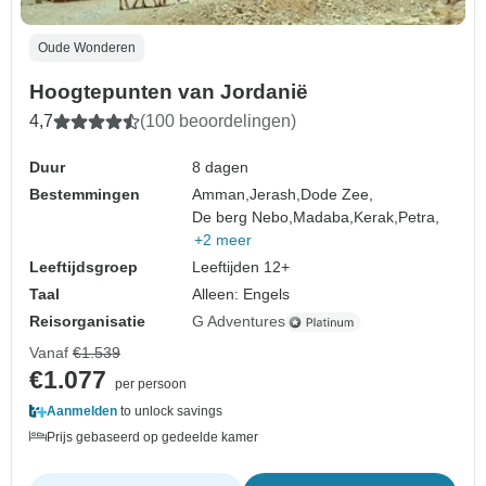
Oude Wonderen
Hoogtepunten van Jordanië
4,7
(100 beoordelingen)
Duur
8 dagen
Bestemmingen
Amman,
Jerash,
Dode Zee,
De berg Nebo,
Madaba,
Kerak,
Petra,
+2 meer
Leeftijdsgroep
Leeftijden 12+
Taal
Alleen: Engels
Reisorganisatie
G Adventures
Vanaf
€1.539
€1.077
per persoon
Aanmelden
to unlock savings
Prijs gebaseerd op gedeelde kamer