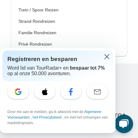
Trein / Spoor Reizen
Strand Rondreizen
Familie Rondreizen
Privé Rondreizen
Registreren en besparen
Word lid van TourRadar+ en
bespaar tot 7%
op al onze 50.000 avonturen.
Excellent
10.000+
reviews op
Geassocieerd met
Door me aan te melden, ga ik akkoord met de
Algemene
Voorwaarden
,
het Privacybeleid
, en met het ontvangen van
marketingmails.