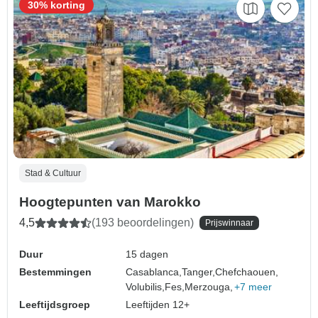
30% korting
Stad & Cultuur
Hoogtepunten van Marokko
4,5
(193 beoordelingen)
Prijswinnaar
Duur
15 dagen
Bestemmingen
Casablanca,
Tanger,
Chefchaouen,
Volubilis,
Fes,
Merzouga,
+7 meer
Leeftijdsgroep
Leeftijden 12+