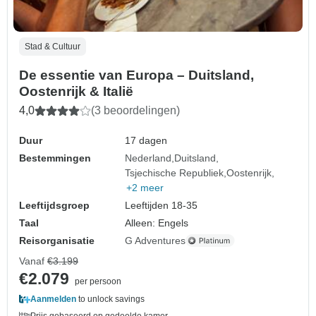
Stad & Cultuur
De essentie van Europa – Duitsland,
Oostenrijk & Italië
4,0
(3 beoordelingen)
Duur
17 dagen
Bestemmingen
Nederland
Duitsland
Tsjechische Republiek
Oostenrijk
+2 meer
Leeftijdsgroep
Leeftijden 18-35
Taal
Alleen: Engels
Reisorganisatie
G Adventures
Vanaf
€3.199
€2.079
per persoon
Aanmelden
to unlock savings
Prijs gebaseerd op gedeelde kamer