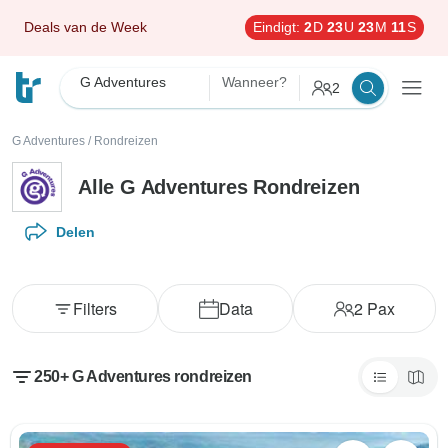
Deals van de Week
Eindigt:
2
D
23
U
23
M
9
S
G Adventures
Wanneer?
2
G Adventures
/
Rondreizen
Alle G Adventures Rondreizen
Delen
Filters
Data
2
Pax
250+ G Adventures rondreizen