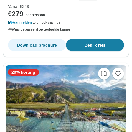
Vanaf
€349
€279
per persoon
Aanmelden
to unlock savings
Prijs gebaseerd op gedeelde kamer
Download brochure
Bekijk reis
20% korting