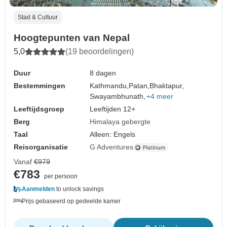
Stad & Cultuur
Hoogtepunten van Nepal
5,0
(19 beoordelingen)
Duur
8 dagen
Bestemmingen
Kathmandu,
Patan,
Bhaktapur,
Swayambhunath,
+4 meer
Leeftijdsgroep
Leeftijden 12+
Berg
Himalaya gebergte
Taal
Alleen: Engels
Reisorganisatie
G Adventures
Vanaf
€979
€783
per persoon
Aanmelden
to unlock savings
Prijs gebaseerd op gedeelde kamer