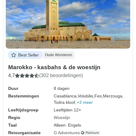
Best Seller
Oude Wonderen
Marokko - kasbahs & de woestijn
4,7
(302 beoordelingen)
Duur
8 dagen
Bestemmingen
Casablanca,
Volubilis,
Fes,
Merzouga,
Todra kloof,
+3 meer
Leeftijdsgroep
Leeftijden 12+
Regio
Woestijn
Taal
Alleen: Engels
Reisorganisatie
G Adventures