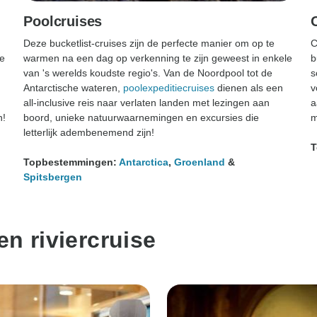
Poolcruises
Deze bucketlist-cruises zijn de perfecte manier om op te
C
de
warmen na een dag op verkenning te zijn geweest in enkele
b
van 's werelds koudste regio's. Van de Noordpool tot de
s
Antarctische wateren,
poolexpeditiecruises
dienen als een
v
all-inclusive reis naar verlaten landen met lezingen aan
a
n!
boord, unieke natuurwaarnemingen en excursies die
m
letterlijk adembenemend zijn!
T
Topbestemmingen:
Antarctica
,
Groenland
&
Spitsbergen
n riviercruise