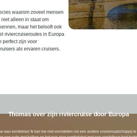
 precies waarom zoveel mensen
 niet alleen in staat om
kennen, maar het belooft ook
el riviercruiseroutes in Europa
perfect zijn voor
uisers als ervaren cruisers.
Thomas over zijn riviercruise door Europa
se was eersteklas! Ik kan me niet voorstellen om een andere cruisemaatschappij te
 een suite met balkon en het was zeer comfortabel met een verstelbaar bed bede