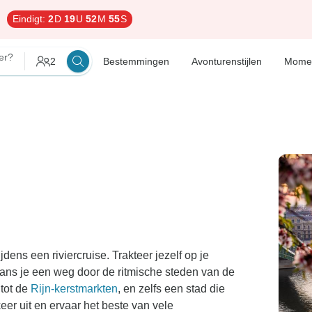
Eindigt:
2
D
19
U
52
M
54
S
er?
2
Bestemmingen
Avonturenstijlen
Mome
dens een riviercruise. Trakteer jezelf op je
dans je een weg door de ritmische steden van de
tot de
Rijn-kerstmarkten
, en zelfs een stad die
er uit en ervaar het beste van vele