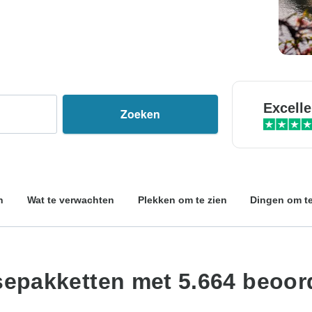
Excelle
Zoeken
n
Wat te verwachten
Plekken om te zien
Dingen om t
isepakketten met 5.664 beoor