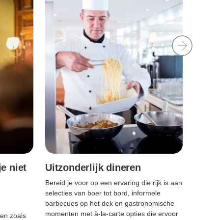
e niet
Uitzonderlijk dineren
Spa- 
Bereid je voor op een ervaring die rijk is aan
Kies een
selecties van boer tot bord, informele
program
m
barbecues op het dek en gastronomische
deel aan
momenten met à-la-carte opties die ervoor
begeleid
ten zoals