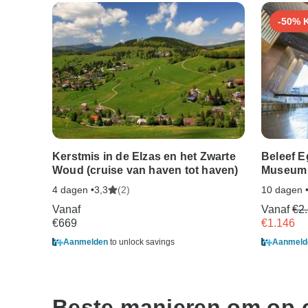
-50% 
Kerstmis in de Elzas en het Zwarte
Beleef E
Woud (cruise van haven tot haven)
Museum 
4 dagen •
(2)
10 dagen 
3,3
Vanaf
Vanaf
€2
€669
€1.146
Aanmelden
to unlock savings
Aanmeld
Beste manieren om op c