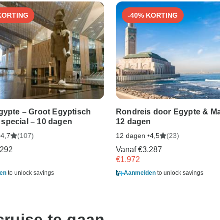
KORTING
-40% KORTING
gypte – Groot Egyptisch
Rondreis door Egypte & Ma
special – 10 dagen
12 dagen
•
(107)
12 dagen •
(23)
4,7
4,5
.292
Vanaf
€3.287
€1.972
en
to unlock savings
Aanmelden
to unlock savings
ruise te gaan