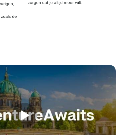
zorgen dat je altijd meer wilt.
Vaak ste
eurigen,
fietsen 
de sted
zoals de