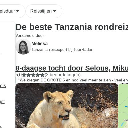
eisduur
Reisstijlen
De beste Tanzania rondrei
Verzameld door
Melissa
Tanzania-reisexpert bij TourRadar
a
8-daagse tocht door Selous, Mik
5,0
(3 beoordelingen)
“We kregen DE GROTE 5 en nog veel meer te zien - veel ervan
eis
get
uw