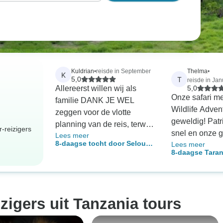
Kuldrian
•
reisde in September
Thelma
•
K
T
5,0
reisde in Jan
Allereerst willen wij als
5,0
Onze safari m
familie DANK JE WEL
Wildlife Adve
zeggen voor de vlotte
geweldig! Patr
planning van de reis, terwijl
-reizigers
snel en onze 
Lees meer
je ook rekening hield met
8-daagse tocht door Selous,
Lees meer
was vriendelij
alle verzoeken die we
8-daagse Taran
Mikumi en Ruaha Nationaal
deskundig. W
deden. Hoewel we alleen
Serengeti, Ngo
Park
ongelooflijk ve
via e-mail verbonden waren,
Manyara, Mater
dieren gezien 
voelden we ons zelfs toen
watervallen &a
Lake Manyara,
- (Accommodati
niet van jullie verwijderd.
izigers uit Tanzania tours
Ngorongoro. D
zijn inbegrepe
Heel goed management en
vooral Serenge
ondersteuning wanneer dat