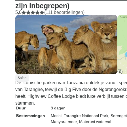
zijn inbegrepen)
5,0
(111 beoordelingen)
Safari
De iconische parken van Tanzania ontdek je vanuit spe
van Tarangire, terwijl de Big Five door de Ngorongorokra
heeft. Highview Coffee Lodge biedt luxe verblijf tusse
stammen.
Duur
8 dagen
Bestemmingen
Moshi
, Tarangire Nationaal Park
, Serenget
Manyara meer
, Materuni waterval