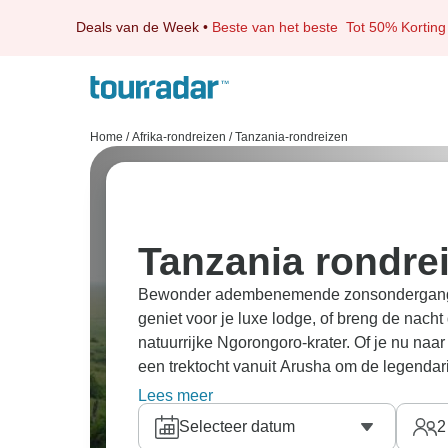
Deals van de Week
•
Beste van het beste
Tot 50% Korting
Home
/
Afrika-rondreizen
/
Tanzania-rondreizen
Tanzania rondre
Bewonder adembenemende zonsondergan
geniet voor je luxe lodge, of breng de nach
natuurrijke Ngorongoro-krater. Of je nu naar 
een trektocht vanuit Arusha om de legendar
ervaar je natuurlijke wonderen van heel dich
Lees meer
naar de Big Five, of sluit je Afrikaanse av
Selecteer datum
2
zandstranden van
Zanzibar
. Puur geluk!