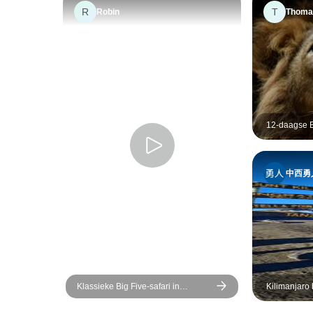
R
T
Robin
Thoma
12-daagse B
Tanzania Lu
中西勇
Klassieke Big Five-safari in
Kilimanjaro
Tanzania – duurzame
Route 5 da
reisbenadering