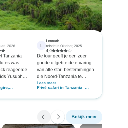
Lennart
•
L
uari, 2026
reisde in Oktober, 2025
4,0
et Tanzania
De tour geeft je een zeer
ntures was
goede uitgebreide ervaring
ick reageerde
van alle sfari-bestemmingen
gids Yusuph
die Noord-Tanzania te
Lees meer
k en
bieden heeft. Ik heb veel
gire,
Privé-safari in Tanzania -
e hebben
geweldige ervaringen
rongoro, Lake
vertrekt dagelijks - duurzaam
el wilde
opgedaan en ik weet zeker
uni
reizen - Travelife-
in Tarangire,
dat anderen die deze tour
mp; koffietour
gecertificeerd - 7 dagen
 Serengeti en
doen dat ook zullen doen.
e en vervoer
Bekijk meer
e lodges,
n)
Het was zo spannend dat
ti Safari
het voelt alsof het al drie