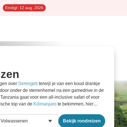
Eindigt:
12 aug. 2026
izen
gen over
Serengeti
terwijl je van een koud drankje
t door onder de sterrenhemel na een gamedrive in de
Tanzania gaat voor een all-inclusive safari of voor
ische top van de
Kilimanjaro
te bekimmen, hier
tbij. Volg de Great Rift Valley vanuit Kenia op zoek
ontuur af met een paar ontspannen dagen op de witte
Volwassenen
Bekijk rondreizen