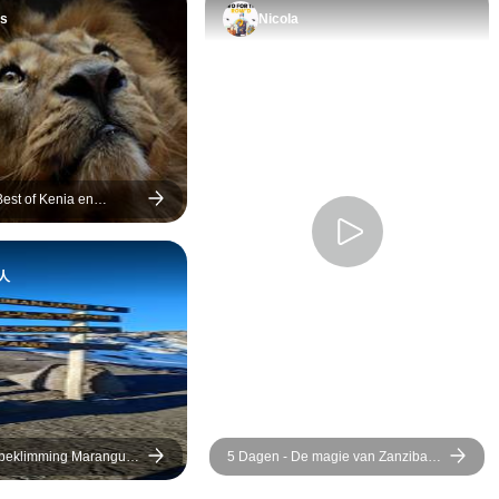
Lodge, waren 
nodig was. We hebben
s
Nicola
Onvergetelijke 
nooit ergens om hoeven
vragen. Ten tweede
bedanken we uit de grond
van ons hart alle
medewerkers met wie we
hebben samengewerkt,
est of Kenia en
vooral onze gids Peter die
xe Lodge Safari
ons had rondgeleid en de
mooiste plekjes had
人
aangewezen om van de
safari te genieten.
 beklimming Marangu
5 Dagen - De magie van Zanzibar
gen
ontdekken