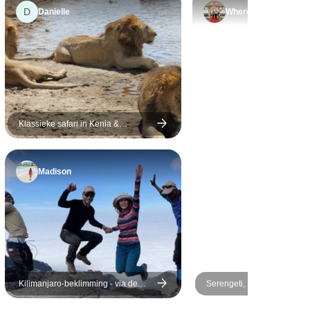
top.
weken geleden is en ik zou
D
Danielle
Where
reis!
nog steeds willen dat vooral
de tijd in Serengeti langer
was geweest.
Klassieke safari in Kenia &
Tanzania - twee vliegen in één klap
- duurzaam reizen
Madison
Kilimanjaro-beklimming - via de
Serengeti, Ngorongoro & T
Lemosho-route - 10 dagen
- incl. de Materuni-waterval
koffie-rondleiding - 6 dagen