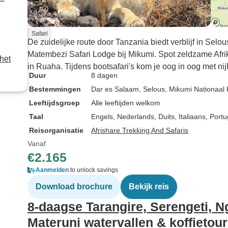
Safari
De zuidelijke route door Tanzania biedt verblijf in Selou
Matembezi Safari Lodge bij Mikumi. Spot zeldzame Afr
het
in Ruaha. Tijdens bootsafari's kom je oog in oog met nij
Duur
8 dagen
Bestemmingen
Dar es Salaam
, Selous
, Mikumi Nationaal 
Leeftijdsgroep
Alle leeftijden welkom
Taal
Engels, Nederlands, Duits, Italiaans, Por
Reisorganisatie
Afrishare Trekking And Safaris
Vanaf
€2.165
Aanmelden
to unlock savings
Download brochure
Bekijk reis
8-daagse Tarangire, Serengeti, 
Materuni watervallen & koffietou