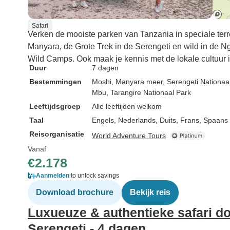
Safari
Verken de mooiste parken van Tanzania in speciale t
Manyara, de Grote Trek in de Serengeti en wild in de Ngo
Wild Camps. Ook maak je kennis met de lokale cultuur 
Duur
7 dagen
Bestemmingen
Moshi
, Manyara meer
, Serengeti Nationaa
Mbu
, Tarangire Nationaal Park
Leeftijdsgroep
Alle leeftijden welkom
Taal
Engels, Nederlands, Duits, Frans, Spaans
Reisorganisatie
World Adventure Tours
Vanaf
€2.178
Aanmelden
to unlock savings
Download brochure
Bekijk reis
Luxueuze & authentieke safari do
Serengeti - 4 dagen