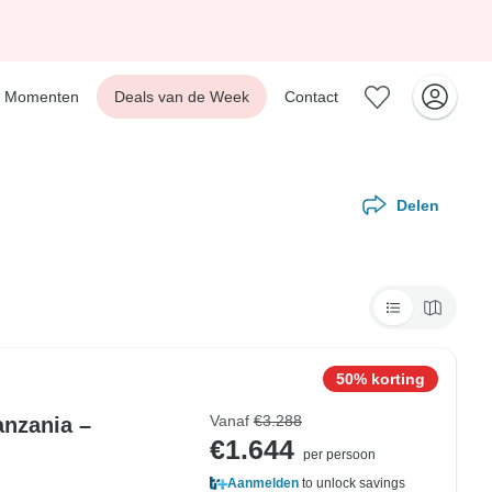
Momenten
Deals van de Week
Contact
Delen
50% korting
Vanaf
€3.288
anzania –
€1.644
per persoon
Aanmelden
to unlock savings