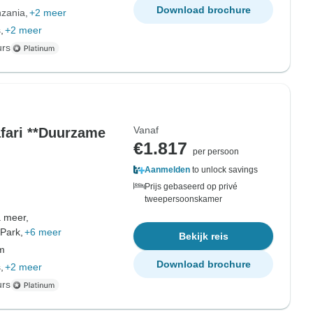
Download brochure
nzania
+2 meer
,
+2 meer
urs
Vanaf
afari **Duurzame
€1.817
per persoon
Aanmelden
to unlock savings
Prijs gebaseerd op privé
tweepersoonskamer
 meer,
 Park,
+6 meer
Bekijk reis
om
Download brochure
,
+2 meer
urs