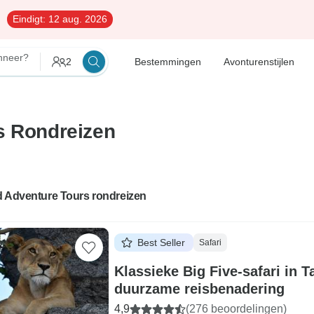
Eindigt:
12 aug. 2026
neer?
2
Bestemmingen
Avonturenstijlen
s Rondreizen
d Adventure Tours rondreizen
Best Seller
Safari
Klassieke Big Five-safari in T
duurzame reisbenadering
4,9
(276 beoordelingen)