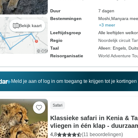
Duur
7 dagen
Bestemmingen
Moshi,
Manyara mee
+3 meer
Bekijk kaart
Leeftijdsgroep
Alle leeftijden welk
Regio
Noordelijk circuit Ta
Taal
Alleen: Engels, Duits
Reisorganisatie
World Adventure To
Meld je aan of log in om toegang te krijgen tot je kortinge
Safari
Klassieke safari in Kenia & T
vliegen in één klap - duurzaa
4,8
(11 beoordelingen)