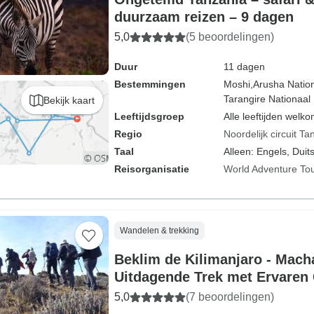
duurzaam reizen – 9 dagen
5,0
(5 beoordelingen)
Duur
11 dagen
Bestemmingen
Moshi,
Arusha Nation
Tarangire Nationaal 
Bekijk kaart
Leeftijdsgroep
Alle leeftijden welk
Regio
Noordelijk circuit Ta
Taal
Alleen: Engels, Duits
Reisorganisatie
World Adventure To
Wandelen & trekking
Beklim de Kilimanjaro - Mach
Uitdagende Trek met Ervaren
5,0
(7 beoordelingen)