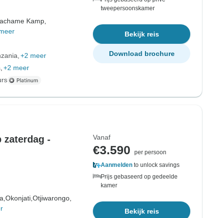
tweepersoonskamer
achame Kamp,
meer
Bekijk reis
Download brochure
nzania
+2 meer
,
+2 meer
urs
Vanaf
 zaterdag -
€3.590
per persoon
Aanmelden
to unlock savings
Prijs gebaseerd op gedeelde
kamer
a,
Okonjati,
Otjiwarongo,
r
Bekijk reis