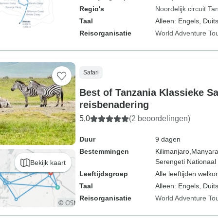
Regio's
Noordelijk circuit Ta
Taal
Alleen: Engels, Duits
Reisorganisatie
World Adventure To
Safari
Best of Tanzania Klassieke S
reisbenadering
5,0
(2 beoordelingen)
Duur
9 dagen
Bestemmingen
Kilimanjaro,
Manyara
Serengeti Nationaal
Bekijk kaart
Leeftijdsgroep
Alle leeftijden welk
Taal
Alleen: Engels, Duits
Reisorganisatie
World Adventure To