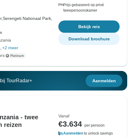
Prijs gebaseerd op privé
tweepersoonskamer
r,
Serengeti Nationaal Park,
Bekijk reis
om
Download brochure
nzania
,
+2 meer
urs
n bij TourRadar+
Aanmelden
Vanaf
anzania - twee
€3.634
m reizen
per persoon
Aanmelden
to unlock savings