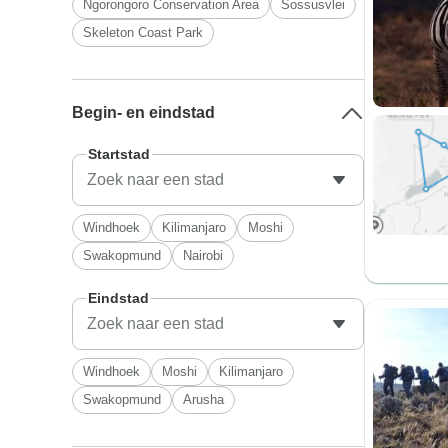
Ngorongoro Conservation Area
Sossusvlei
Skeleton Coast Park
Begin- en eindstad
Startstad
Windhoek
Kilimanjaro
Moshi
Swakopmund
Nairobi
Eindstad
Windhoek
Moshi
Kilimanjaro
Swakopmund
Arusha