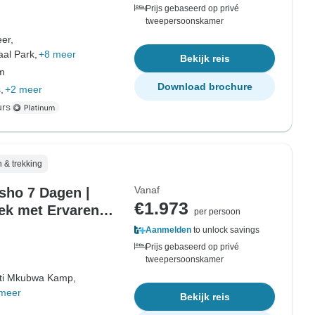
Prijs gebaseerd op privé
tweepersoonskamer
er,
al Park,
+8 meer
Bekijk reis
om
Download brochure
,
+2 meer
urs
 & trekking
Vanaf
sho 7 Dagen |
€1.973
ek met Ervaren
per persoon
Aanmelden
to unlock savings
Prijs gebaseerd op privé
tweepersoonskamer
ti Mkubwa Kamp,
meer
Bekijk reis