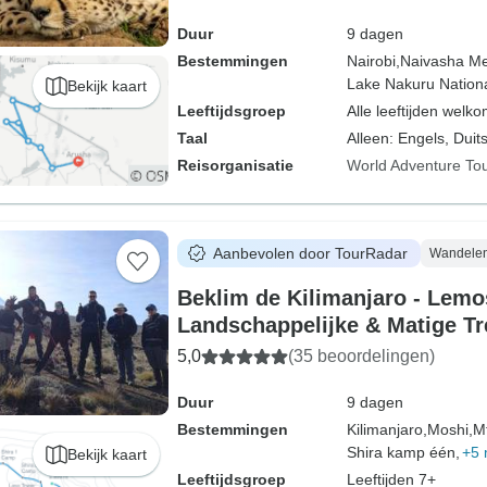
Duur
9 dagen
Bestemmingen
Nairobi,
Naivasha Me
Lake Nakuru Nationa
Bekijk kaart
Leeftijdsgroep
Alle leeftijden welk
Taal
Alleen: Engels, Duits
Reisorganisatie
World Adventure To
Aanbevolen door TourRadar
Wandelen
Beklim de Kilimanjaro - Lemo
Landschappelijke & Matige Tr
Gidsen
5,0
(35 beoordelingen)
Duur
9 dagen
Bestemmingen
Kilimanjaro,
Moshi,
M
Shira kamp één,
+5 
Bekijk kaart
Leeftijdsgroep
Leeftijden 7+