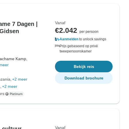
Vanaf
ame 7 Dagen |
€2.042
 Gidsen
per persoon
Aanmelden
to unlock savings
Prijs gebaseerd op privé
tweepersoonskamer
achame Kamp,
meer
Bekijk reis
Download brochure
nzania
+2 meer
,
+2 meer
urs
Vanaf
 cultuur –