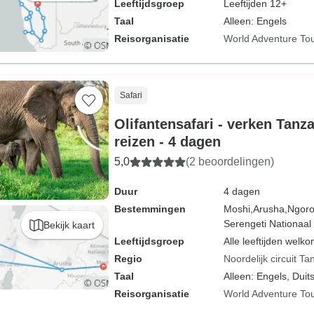
Leeftijdsgroep
Leeftijden 12+
Taal
Alleen: Engels
Reisorganisatie
World Adventure To
Safari
Olifantensafari - verken Tanz
reizen - 4 dagen
5,0
(2 beoordelingen)
Duur
4 dagen
Bestemmingen
Moshi,
Arusha,
Ngoro
Serengeti Nationaal
Bekijk kaart
Leeftijdsgroep
Alle leeftijden welk
Regio
Noordelijk circuit Ta
Taal
Alleen: Engels, Duits
Reisorganisatie
World Adventure To