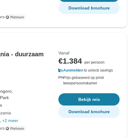
Download brochure
urs
Vanaf
ania - duurzaam
€1.384
per persoon
Aanmelden
to unlock savings
Prijs gebaseerd op privé
tweepersoonskamer
ngoro,
 Park
Bekijk reis
om
Download brochure
nzania
,
+2 meer
urs