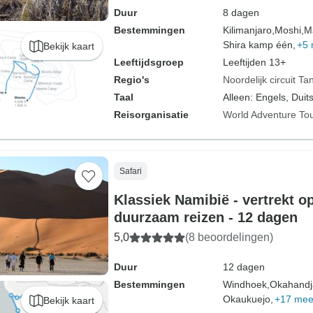
Duur
8 dagen
Bestemmingen
Kilimanjaro,
Moshi,
M
Shira kamp één,
+5 
Bekijk kaart
Leeftijdsgroep
Leeftijden 13+
Regio's
Noordelijk circuit Ta
Taal
Alleen: Engels, Duits
Reisorganisatie
World Adventure To
Safari
Klassiek Namibië - vertrekt op
duurzaam reizen - 12 dagen
5,0
(8 beoordelingen)
Duur
12 dagen
Bestemmingen
Windhoek,
Okahandj
Okaukuejo,
+17 mee
Bekijk kaart