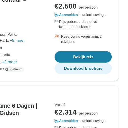
€2.500
per persoon
Aanmelden
to unlock savings
Prijs gebaseerd op privé
tweepersoonskamer
aal Park,
Reservering vereist min. 2
Park,
+5 meer
reizigers
om
nzania
Bekijk reis
,
+2 meer
Download brochure
urs
Vanaf
ame 6 Dagen |
€2.314
 Gidsen
per persoon
Aanmelden
to unlock savings
Prijs gebaseerd op privé