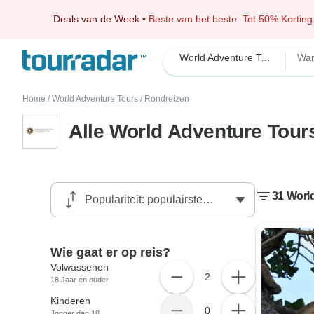
Deals van de Week
•
Beste van het beste
Tot 50% Korting
World Adventure Tours
Wan
Home
/
World Adventure Tours
/
Rondreizen
Alle World Adventure Tour
31 Worl
Wie gaat er op reis?
Volwassenen
2
18 Jaar en ouder
Kinderen
0
Jonger dan 18