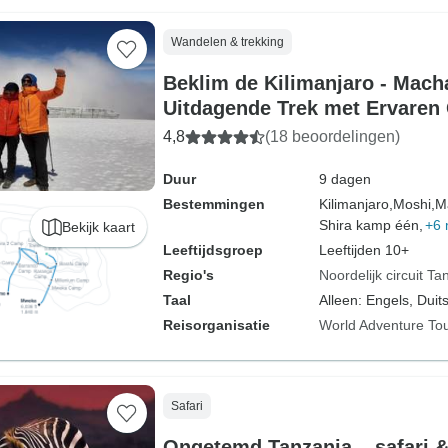
Wandelen & trekking
Beklim de Kilimanjaro - Mach
Uitdagende Trek met Ervaren
4,8
(18 beoordelingen)
Duur
9 dagen
Bestemmingen
Kilimanjaro,
Moshi,
M
Shira kamp één,
+6 
Bekijk kaart
Leeftijdsgroep
Leeftijden 10+
Regio's
Noordelijk circuit Ta
Taal
Alleen: Engels, Duits
Reisorganisatie
World Adventure To
Safari
Ongetemd Tanzania – safari &