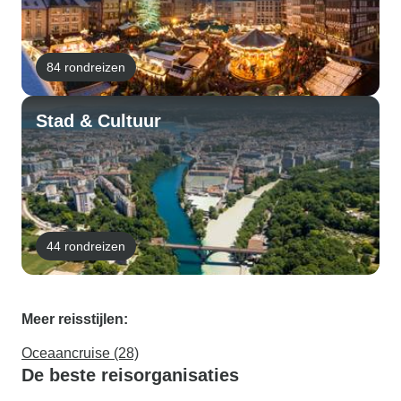
84 rondreizen
Stad & Cultuur
44 rondreizen
Meer reisstijlen:
Oceaancruise (28)
De beste reisorganisaties