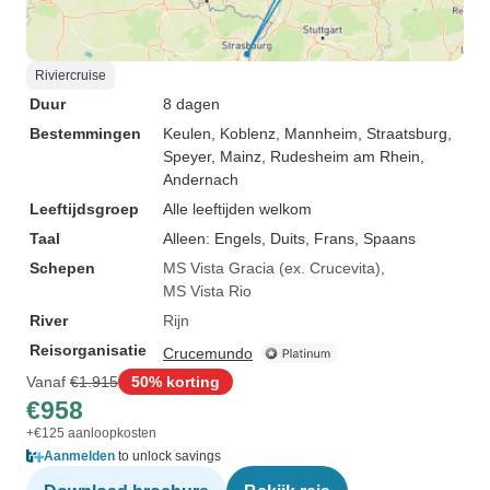
Riviercruise
Duur
8 dagen
Bestemmingen
Keulen
, Koblenz
, Mannheim
, Straatsburg
,
Speyer
, Mainz
, Rudesheim am Rhein
,
Andernach
Leeftijdsgroep
Alle leeftijden welkom
Taal
Alleen: Engels, Duits, Frans, Spaans
Schepen
MS Vista Gracia (ex. Crucevita)
MS Vista Rio
River
Rijn
Reisorganisatie
Crucemundo
Vanaf
€1.915
50% korting
€958
+€125 aanloopkosten
Aanmelden
to unlock savings