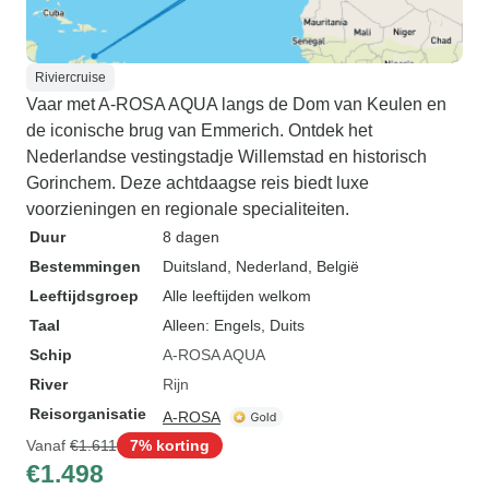
Riviercruise
Vaar met A-ROSA AQUA langs de Dom van Keulen en
de iconische brug van Emmerich. Ontdek het
Nederlandse vestingstadje Willemstad en historisch
Gorinchem. Deze achtdaagse reis biedt luxe
voorzieningen en regionale specialiteiten.
Duur
8 dagen
Bestemmingen
Duitsland
, Nederland
, België
Leeftijdsgroep
Alle leeftijden welkom
Taal
Alleen: Engels, Duits
Schip
A-ROSA AQUA
River
Rijn
Reisorganisatie
A-ROSA
Vanaf
€1.611
7% korting
€1.498