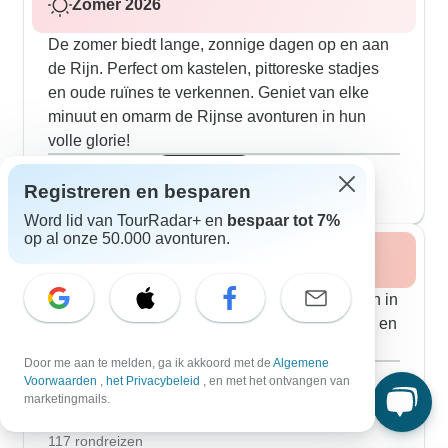
Zomer 2026
De zomer biedt lange, zonnige dagen op en aan
de Rijn. Perfect om kastelen, pittoreske stadjes
en oude ruïnes te verkennen. Geniet van elke
minuut en omarm de Rijnse avonturen in hun
volle glorie!
Augustus 2026
zeer geliefd
Registreren en besparen
87 rondreizen
Word lid van TourRadar+ en
bespaar tot 7%
op al onze 50.000 avonturen.
Herfst 2026
De herfst baadt de landschappen langs de Rijn in
goud. Bezoek wijngaarden tijdens de oogsttijd en
de vele gezellige wijnfeesten.
Door me aan te melden, ga ik akkoord met de
Algemene
September 2026
Voorwaarden
,
het Privacybeleid
, en met het ontvangen van
90 rondreizen
marketingmails.
Oktober 2026
zeer geliefd
117 rondreizen