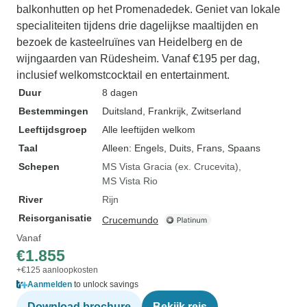
balkonhutten op het Promenadedek. Geniet van lokale
specialiteiten tijdens drie dagelijkse maaltijden en
bezoek de kasteelruïnes van Heidelberg en de
wijngaarden van Rüdesheim. Vanaf €195 per dag,
inclusief welkomstcocktail en entertainment.
Duur
8 dagen
Bestemmingen
Duitsland
, Frankrijk
, Zwitserland
Leeftijdsgroep
Alle leeftijden welkom
Taal
Alleen: Engels, Duits, Frans, Spaans
Schepen
MS Vista Gracia (ex. Crucevita)
MS Vista Rio
River
Rijn
Reisorganisatie
Crucemundo
Vanaf
€1.855
+€125 aanloopkosten
Aanmelden
to unlock savings
Download brochure
Bekijk reis