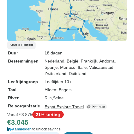
Stad & Cultuur
Duur
18 dagen
Bestemmingen
Nederland
, België
, Frankrijk
, Andorra
,
Spanje
, Monaco
, Italië
, Vaticaanstad
,
Zwitserland
, Duitsland
Leeftijdsgroep
Leeftijden 10+
Taal
Alleen: Engels
River
Rijn
Seine
Reisorganisatie
Expat Explore Travel
Vanaf
€3.875
21% korting
€3.045
Aanmelden
to unlock savings