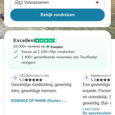
2
Volwassenen
Bekijk rondreizen
Excellent
10.000+ reviews op
Keuze uit 1.100+ Rijn rondreizen
1.600+ geverifieerde recensies van TourRadar-
reizigers
CELSO
•
reisde in Mei
Frank
•
reisde in 
C
F
5,0
5,0
Geweldige rondleiding, geweldig
Een geweldige er
eten, geweldige mensen.
waarde. Persone
en vriendelijk. 
ESSENCE OF RHINE (Keulen -
geweldig. Bar- e
Straatsburg - Mainz - Keulen)
Lees meer
personeel attent.
De spectaculaire R