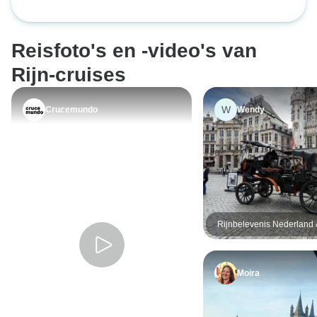
misschien een bee
Basel – van en na
onze smaak, maar
sterren). Huiswij
Reisfoto's en -video's van
erg lekker. Al met
beter dan verwach
Rijn-cruises
we niet een ander
zullen maken?
W
Crucemundo
Wendy
Rijnbelevenis Nederland
België 2026
Moira