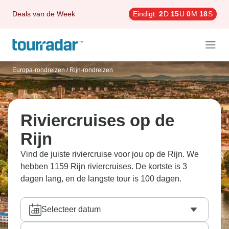
Deals van de Week
Eindigt:
2
D
15
U
0
M
16
S
Europa-rondreizen
/
Rijn-rondreizen
Riviercruises op de
Rijn
Vind de juiste riviercruise voor jou op de Rijn. We
hebben 1159 Rijn riviercruises. De kortste is 3
dagen lang, en de langste tour is 100 dagen.
Selecteer datum