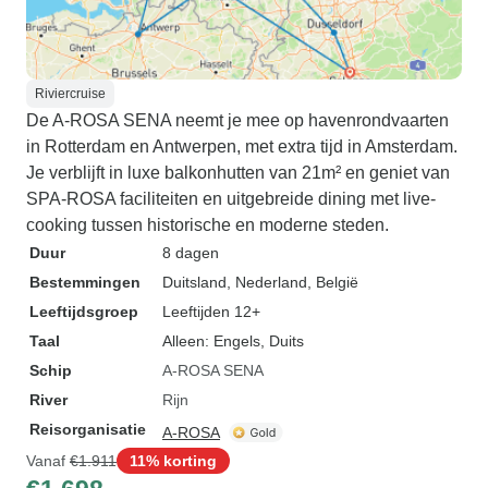
Riviercruise
De A-ROSA SENA neemt je mee op havenrondvaarten
in Rotterdam en Antwerpen, met extra tijd in Amsterdam.
Je verblijft in luxe balkonhutten van 21m² en geniet van
SPA-ROSA faciliteiten en uitgebreide dining met live-
cooking tussen historische en moderne steden.
Duur
8 dagen
Bestemmingen
Duitsland
, Nederland
, België
Leeftijdsgroep
Leeftijden 12+
Taal
Alleen: Engels, Duits
Schip
A-ROSA SENA
River
Rijn
Reisorganisatie
A-ROSA
Vanaf
€1.911
11% korting