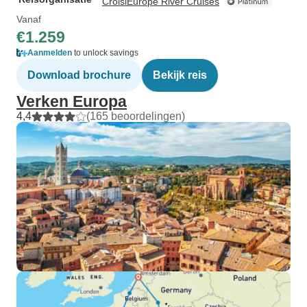
CroisiEurope River Cruises
Vanaf
€1.259
Aanmelden
to unlock savings
Download brochure
Bekijk reis
Verken Europa
4,4
(165 beoordelingen)