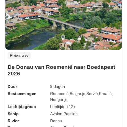
Riviercruise
De Donau van Roemenië naar Boedapest
2026
Duur
9 dagen
Bestemmingen
Roemenië
Bulgarije
Servië
Kroatië
Hongarije
Leeftijdsgroep
Leeftijden 12+
Schip
Avalon Passion
Rivier
Donau