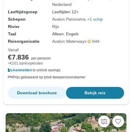
Nederland
Leeftijdsgroep
Leeftijden 12+
Schepen
Avalon Panorama
+1 schip
Rivier
Rijn
Taal
Alleen: Engels
Reisorganisatie
Avalon Waterways
Vanaf
€7.836
per persoon
+€201 aanloopkosten
Aanmelden
to unlock savings
Prijs gebaseerd op privé tweepersoonskamer
Download brochure
Bekijk reis