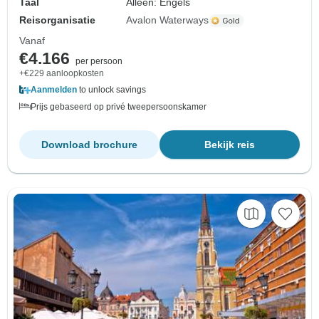
Taal
Alleen: Engels
Reisorganisatie
Avalon Waterways
Vanaf
€4.166
per persoon
+€229 aanloopkosten
Aanmelden
to unlock savings
Prijs gebaseerd op privé tweepersoonskamer
Download brochure
Bekijk reis