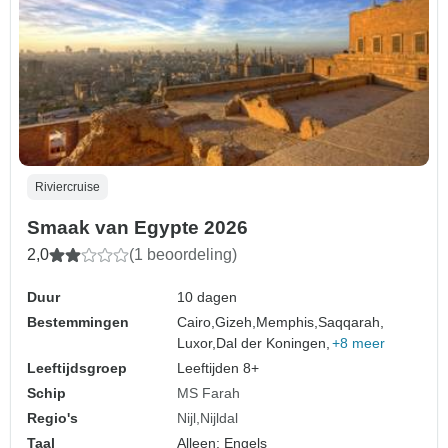
Riviercruise
Smaak van Egypte 2026
2,0
(1 beoordeling)
Duur
10 dagen
Bestemmingen
Cairo,
Gizeh,
Memphis,
Saqqarah,
Luxor,
Dal der Koningen,
+8 meer
Leeftijdsgroep
Leeftijden 8+
Schip
MS Farah
Regio's
Nijl
Nijldal
Taal
Alleen: Engels