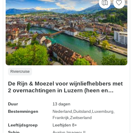
Riviercruise
De Rijn & Moezel voor wijnliefhebbers met
2 overnachtingen in Luzern (heen en
terug)
Duur
13 dagen
Bestemmingen
Nederland
Duitsland
Luxemburg
Frankrijk
Zwitserland
Leeftijdsgroep
Leeftijden 8+
Schip
Avalon Imagery II