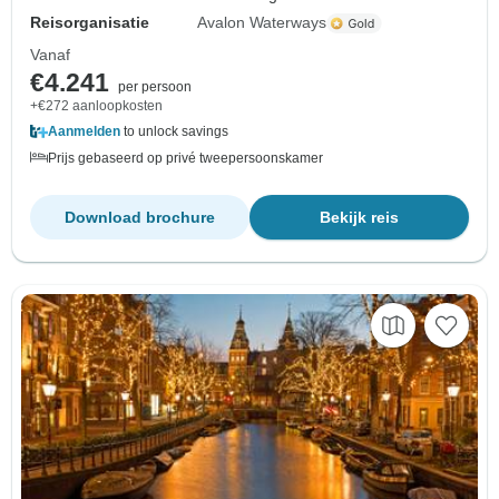
Reisorganisatie
Avalon Waterways
Vanaf
€4.241
per persoon
+€272 aanloopkosten
Aanmelden
to unlock savings
Prijs gebaseerd op privé tweepersoonskamer
Download brochure
Bekijk reis