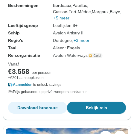
Bestemmingen
Bordeaux,
Pauillac,
Cussac-Fort-Médoc,
Margaux,
Blaye,
+5 meer
Leeftijdsgroep
Leeftijden 8+
Schip
Avalon Artistry II
Regio's
Dordogne
+3 meer
Taal
Alleen: Engels
Reisorganisatie
Avalon Waterways
Vanaf
€3.558
per persoon
+€201 aanloopkosten
Aanmelden
to unlock savings
Prijs gebaseerd op privé tweepersoonskamer
Download brochure
Bekijk reis