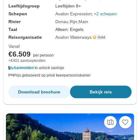
Leeftijdsgroep
Leeftijden 8+
Schepen
Avalon Expression
+2 schepen
Rivier
Donau
Rijn
Main
Taal
Alleen: Engels
Reisorganisatie
Avalon Waterways
Vanaf
€6.509
per persoon
+€401 aanloopkosten
Aanmelden
to unlock savings
Prijs gebaseerd op privé tweepersoonskamer
Download brochure
Bekijk reis