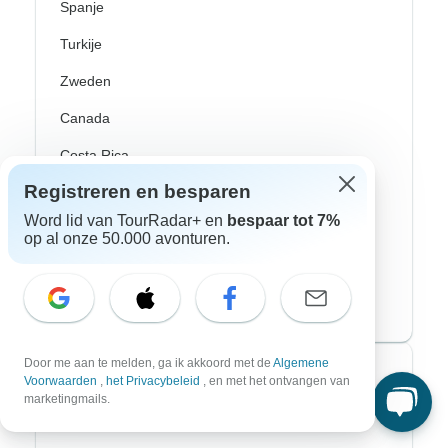
Spanje
Turkije
Zweden
Canada
Costa Rica
Registreren en besparen
Mexico
Word lid van TourRadar+ en
bespaar tot 7%
Peru
op al onze 50.000 avonturen.
USA
Zuid-Amerika
Door me aan te melden, ga ik akkoord met de
Algemene
Top avonturenstijlen
Voorwaarden
,
het Privacybeleid
, en met het ontvangen van
marketingmails.
Avontuurlijke rondreizen