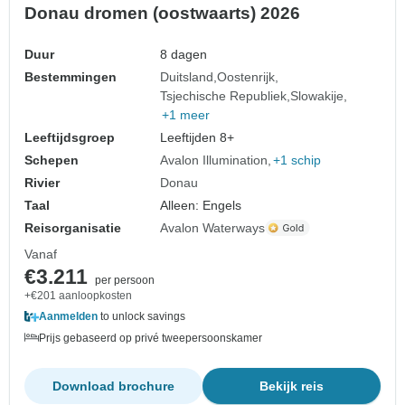
Donau dromen (oostwaarts) 2026
Duur
8 dagen
Bestemmingen
Duitsland
Oostenrijk
Tsjechische Republiek
Slowakije
+1 meer
Leeftijdsgroep
Leeftijden 8+
Schepen
Avalon Illumination
+1 schip
Rivier
Donau
Taal
Alleen: Engels
Reisorganisatie
Avalon Waterways
Vanaf
€3.211
per persoon
+€201 aanloopkosten
Aanmelden
to unlock savings
Prijs gebaseerd op privé tweepersoonskamer
Download brochure
Bekijk reis