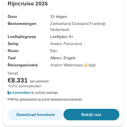
Rijncruise 2026
Duur
15 dagen
Bestemmingen
Zwitserland
Duitsland
Frankrijk
Nederland
Leeftijdsgroep
Leeftijden 8+
Schip
Avalon Panorama
Rivier
Rijn
Taal
Alleen: Engels
Reisorganisatie
Avalon Waterways
Vanaf
€8.331
per persoon
+€201 aanloopkosten
Aanmelden
to unlock savings
Prijs gebaseerd op privé tweepersoonskamer
Download brochure
Bekijk reis