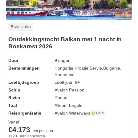
Riviercruise
Ontdekkingstocht Balkan met 1 nacht in
Boekarest 2026
Duur
9 dagen
Bestemmingen
Hongarije
Kroatië
Servië
Bulgarije
Roemenië
Leeftijdsgroep
Leeftijden 8+
Schip
Avalon Passion
Rivier
Donau
Taal
Alleen: Engels
Reisorganisatie
Avalon Waterways
Vanaf
€4.173
per persoon
+€201 aanloopkosten