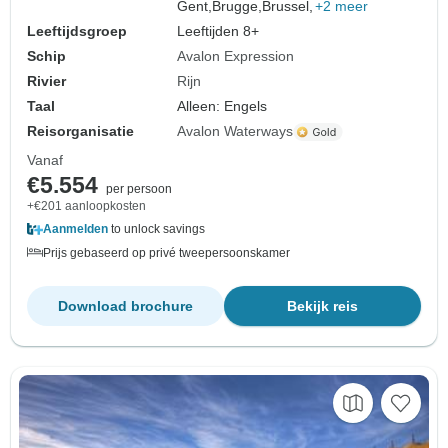
Gent,
Brugge,
Brussel,
+2 meer
Leeftijdsgroep
Leeftijden 8+
Schip
Avalon Expression
Rivier
Rijn
Taal
Alleen: Engels
Reisorganisatie
Avalon Waterways
Vanaf
€5.554
per persoon
+€201 aanloopkosten
Aanmelden
to unlock savings
Prijs gebaseerd op privé tweepersoonskamer
Download brochure
Bekijk reis