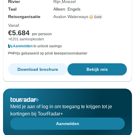
Rivier
Rijn
Moezel
Taal
Alleen: Engels
Reisorganisatie
Avalon Waterways
Vanaf
€5.684
per persoon
+€201 aanloopkosten
Aanmelden
to unlock savings
Prijs gebaseerd op privé tweepersoonskamer
Download brochure
Bekijk reis
Meld je aan of log in om toegang te krijgen tot je
kortingen bij TourRadar+
Aanmelden