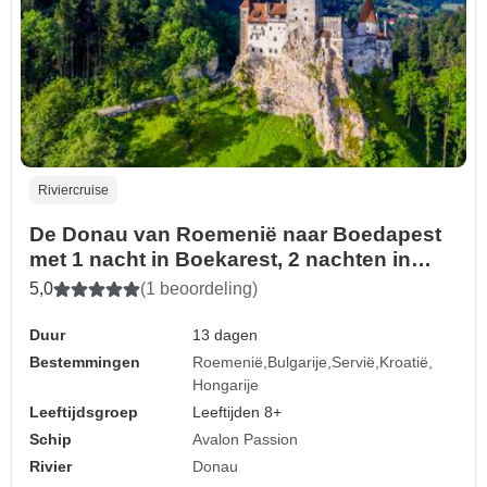
Riviercruise
De Donau van Roemenië naar Boedapest
met 1 nacht in Boekarest, 2 nachten in
Transsylvanië & 1 nacht in Boedapest
5,0
(1 beoordeling)
2026
Duur
13 dagen
Bestemmingen
Roemenië
Bulgarije
Servië
Kroatië
Hongarije
Leeftijdsgroep
Leeftijden 8+
Schip
Avalon Passion
Rivier
Donau