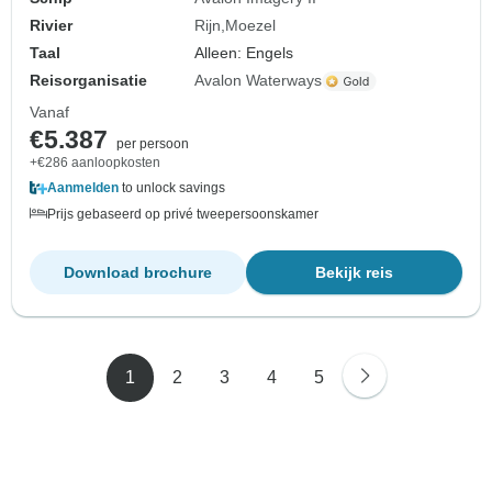
Rivier
Rijn
Moezel
Taal
Alleen: Engels
Reisorganisatie
Avalon Waterways
Vanaf
€5.387
per persoon
+€286 aanloopkosten
Aanmelden
to unlock savings
Prijs gebaseerd op privé tweepersoonskamer
Download brochure
Bekijk reis
1
2
3
4
5