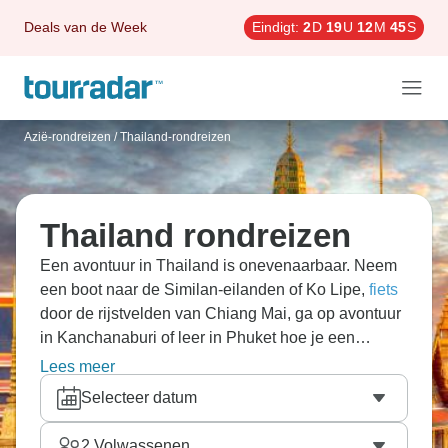
Deals van de Week
Eindigt:
2
D
19
U
12
M
43
S
Azië-rondreizen
/
Thailand-rondreizen
Thailand rondreizen
Een avontuur in Thailand is onevenaarbaar. Neem
een boot naar de Similan-eilanden of Ko Lipe,
fiets
door de rijstvelden van Chiang Mai, ga op avontuur
in Kanchanaburi of leer in Phuket hoe je een
overheerlijke Pad Thai kookt. Maak een rondreis
Lees meer
door
Cambodja en Thailand
of door
Laos en
Selecteer datum
Thailand
om nog meer fascinerende cultuur,
heerlijke delicatessen en paradijselijke stranden te
2
Volwassenen