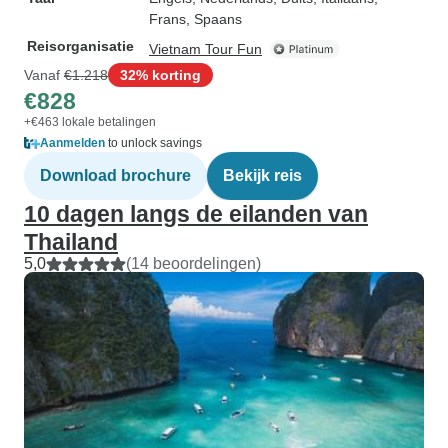
Frans, Spaans
Reisorganisatie
Vietnam Tour Fun
Vanaf
€1.218
32% korting
€828
+€463 lokale betalingen
Aanmelden
to unlock savings
Download brochure
Bekijk reis
10 dagen langs de eilanden van
Thailand
5,0
(14 beoordelingen)