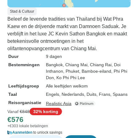
Stad & Cultuur
Beleef de levende tradities van Thailand bij Wat Phra
Kaew en de drijvende markt van Damnoen Saduak. Je
verblijft in het luxe JC Kevin Sathon Bangkok en maakt
betekenisvolle ontmoetingen in het
olifantenopvangcentrum van Chiang Mai.
Duur
9 dagen
Bestemmingen
Bangkok
, Chiang Mai
, Chiang Rai
, Doi
Inthanon
, Phuket
, Bamboe-eiland
, Phi Phi
Don
, Ko Phi Phi Lee
Leeftijdsgroep
Alle leeftijden welkom
Taal
Engels, Nederlands, Duits, Frans, Spaans
Reisorganisatie
Realistic Asia
Vanaf
€848
32% korting
€576
+€303 lokale betalingen
Aanmelden
to unlock savings