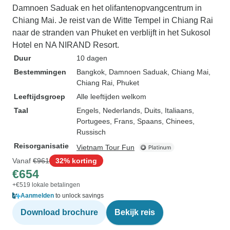
Damnoen Saduak en het olifantenopvangcentrum in
Chiang Mai. Je reist van de Witte Tempel in Chiang Rai
naar de stranden van Phuket en verblijft in het Sukosol
Hotel en NA NIRAND Resort.
Duur
10 dagen
Bestemmingen
Bangkok
, Damnoen Saduak
, Chiang Mai
,
Chiang Rai
, Phuket
Leeftijdsgroep
Alle leeftijden welkom
Taal
Engels, Nederlands, Duits, Italiaans,
Portugees, Frans, Spaans, Chinees,
Russisch
Reisorganisatie
Vietnam Tour Fun
Vanaf
€961
32% korting
€654
+€519 lokale betalingen
Aanmelden
to unlock savings
Download brochure
Bekijk reis