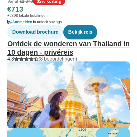
Vanaf
€1.048
32% korting
€713
+€398 lokale betalingen
Aanmelden
to unlock savings
Download brochure
Bekijk reis
Ontdek de wonderen van Thailand in
10 dagen - privéreis
4,8
(8 beoordelingen)