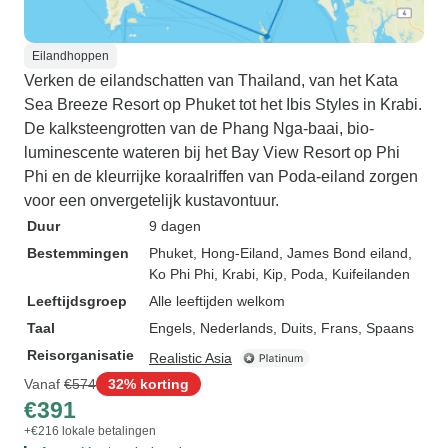
Eilandhoppen
Verken de eilandschatten van Thailand, van het Kata
Sea Breeze Resort op Phuket tot het Ibis Styles in Krabi.
De kalksteengrotten van de Phang Nga-baai, bio-
luminescente wateren bij het Bay View Resort op Phi
Phi en de kleurrijke koraalriffen van Poda-eiland zorgen
voor een onvergetelijk kustavontuur.
Duur
9 dagen
Bestemmingen
Phuket
, Hong-Eiland
, James Bond eiland
,
Ko Phi Phi
, Krabi
, Kip, Poda, Kuifeilanden
Leeftijdsgroep
Alle leeftijden welkom
Taal
Engels, Nederlands, Duits, Frans, Spaans
Reisorganisatie
Realistic Asia
Vanaf
€574
32% korting
€391
+€216 lokale betalingen