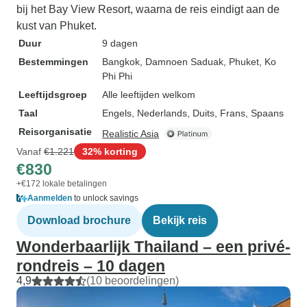
bij het Bay View Resort, waarna de reis eindigt aan de
kust van Phuket.
Duur
9 dagen
Bestemmingen
Bangkok
, Damnoen Saduak
, Phuket
, Ko
Phi Phi
Leeftijdsgroep
Alle leeftijden welkom
Taal
Engels, Nederlands, Duits, Frans, Spaans
Reisorganisatie
Realistic Asia
Vanaf
€1.221
32% korting
€830
+€172 lokale betalingen
Aanmelden
to unlock savings
Download brochure
Bekijk reis
Wonderbaarlijk Thailand – een privé-
rondreis – 10 dagen
4,9
(10 beoordelingen)