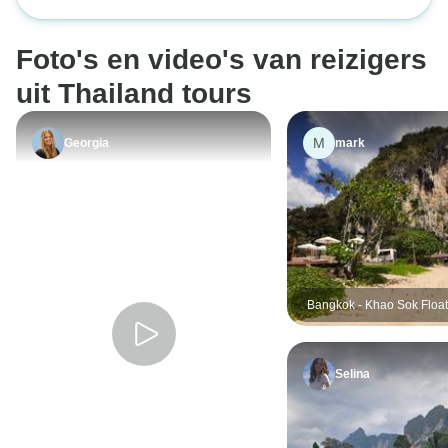
vonden het heerlij
en hotels allema
Foto's en video's van reizigers
en dat we alleen 
denken over wat 
uit Thailand tours
doen.
M
Georgia
mark
Bangkok - Khao Sok Float
Bungalow &amp; Andama
Selina