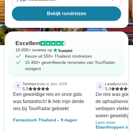
beleven.
Bekijk rondreizen
Excellent
10.000+ reviews op
Keuze uit 550+ Thailand rondreizen
15.400+ geverifieerde recensies van TourRadar-
reizigers
Tammy
•
reisde in Juni, 2026
Lassity
•
reisde in
T
L
5,0
5,0
Een geweldige reis en onze gids
De reis was goed
was fantastisch! Ik heb mijn derde
de ophaalservices
reis bij TourRadar geboekt
verliepen vlekkelo
waren geweldig, m
Fantastisch Thailand – 9 dagen
Lees meer
dat er iets boven 
Eilandhoppen in T
Phi Natural op Ko