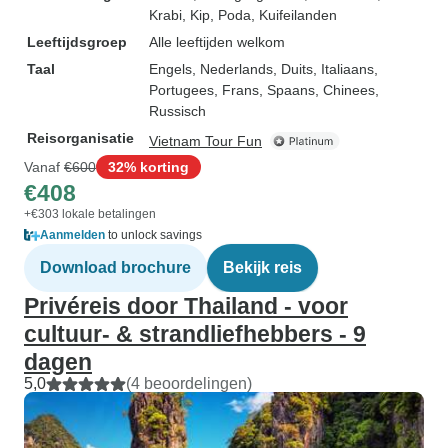
Krabi
, Kip, Poda, Kuifeilanden
Leeftijdsgroep
Alle leeftijden welkom
Taal
Engels, Nederlands, Duits, Italiaans,
Portugees, Frans, Spaans, Chinees,
Russisch
Reisorganisatie
Vietnam Tour Fun
Vanaf
€600
32% korting
€408
+€303 lokale betalingen
Aanmelden
to unlock savings
Download brochure
Bekijk reis
Privéreis door Thailand - voor
cultuur- & strandliefhebbers - 9
dagen
5,0
(4 beoordelingen)