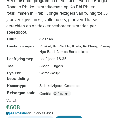
Het bruisende programma biedt nachtleven op Bangla
Road in Phuket, strandfeesten op Ko Phi Phi en
rotsklimmen in Krabi. Jonge reizigers van twintig tot 35
jaar verblijven in stijlvolle hotels, proeven Thaise
gerechten en ontdekken verborgen stranden per
speedboot.
Duur
8 dagen
Bestemmingen
Phuket
, Ko Phi Phi
, Krabi
, Ao Nang
, Phang
Nga Baai
, James Bond eiland
Leeftijdsgroep
Leeftijden 18-35
Taal
Alleen: Engels
Fysieke
Gemakkelijk
beoordeling
Kamertype
Solo-reizigers, Gedeelde
Reisorganisatie
Contiki
Vanaf
€608
Aanmelden
to unlock savings