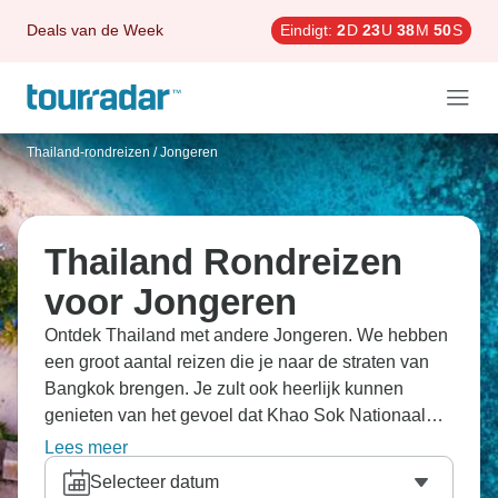
Deals van de Week
Eindigt:
2
D
23
U
38
M
48
S
Thailand-rondreizen
/
Jongeren
Thailand Rondreizen
voor Jongeren
Ontdek Thailand met andere Jongeren. We hebben
een groot aantal reizen die je naar de straten van
Bangkok brengen. Je zult ook heerlijk kunnen
genieten van het gevoel dat Khao Sok Nationaal
Park je geeft.
Lees meer
Selecteer datum