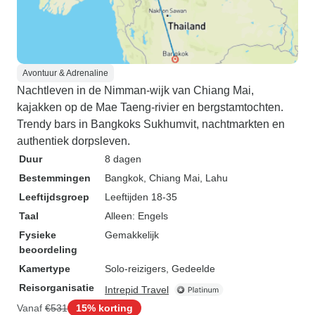
Avontuur & Adrenaline
Nachtleven in de Nimman-wijk van Chiang Mai,
kajakken op de Mae Taeng-rivier en bergstamtochten.
Trendy bars in Bangkoks Sukhumvit, nachtmarkten en
authentiek dorpsleven.
Duur
8 dagen
Bestemmingen
Bangkok
, Chiang Mai
, Lahu
Leeftijdsgroep
Leeftijden 18-35
Taal
Alleen: Engels
Fysieke
Gemakkelijk
beoordeling
Kamertype
Solo-reizigers, Gedeelde
Reisorganisatie
Intrepid Travel
Vanaf
€531
15% korting