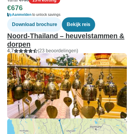
€676
Aanmelden
to unlock savings
Download brochure
Bekijk reis
Noord-Thailand – heuvelstammen &
dorpen
4,7
(23 beoordelingen)