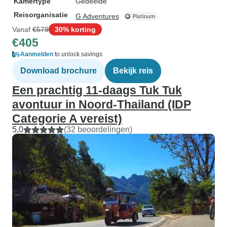
Kamertype
Gedeelde
Reisorganisatie
G Adventures
Vanaf
€579
30% korting
€405
Aanmelden
to unlock savings
Download brochure
Bekijk reis
Een prachtig 11-daags Tuk Tuk
avontuur in Noord-Thailand (IDP
Categorie A vereist)
5,0
(32 beoordelingen)