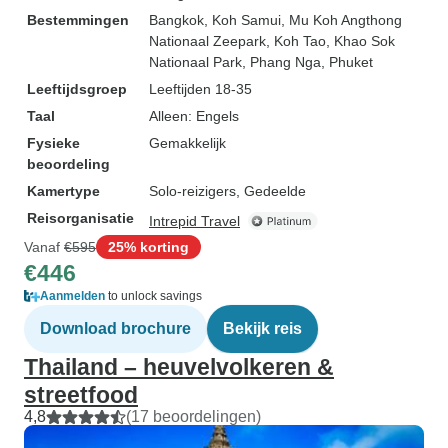
Bestemmingen
Bangkok
, Koh Samui
, Mu Koh Angthong
Nationaal Zeepark
, Koh Tao
, Khao Sok
Nationaal Park
, Phang Nga
, Phuket
Leeftijdsgroep
Leeftijden 18-35
Taal
Alleen: Engels
Fysieke
Gemakkelijk
beoordeling
Kamertype
Solo-reizigers, Gedeelde
Reisorganisatie
Intrepid Travel
Vanaf
€595
25% korting
€446
Aanmelden
to unlock savings
Download brochure
Bekijk reis
Thailand – heuvelvolkeren &
streetfood
4,8
(17 beoordelingen)