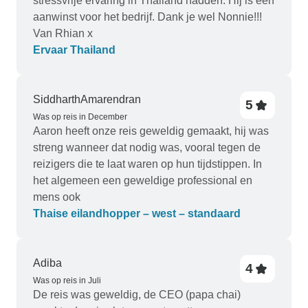
stressvrije ervaring in Thailand hadden. Hij is een
aanwinst voor het bedrijf. Dank je wel Nonnie!!!
Van Rhian x
Ervaar Thailand
SiddharthAmarendran
5
Was op reis in December
Aaron heeft onze reis geweldig gemaakt, hij was
streng wanneer dat nodig was, vooral tegen de
reizigers die te laat waren op hun tijdstippen. In
het algemeen een geweldige professional en
mens ook
Thaise eilandhopper – west – standaard
Adiba
4
Was op reis in Juli
De reis was geweldig, de CEO (papa chai)