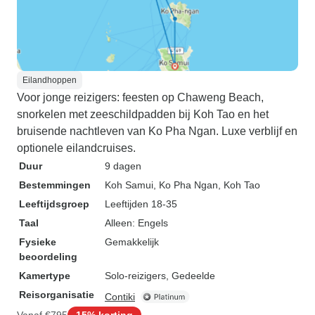
Eilandhoppen
Voor jonge reizigers: feesten op Chaweng Beach,
snorkelen met zeeschildpadden bij Koh Tao en het
bruisende nachtleven van Ko Pha Ngan. Luxe verblijf en
optionele eilandcruises.
Duur
9 dagen
Bestemmingen
Koh Samui
, Ko Pha Ngan
, Koh Tao
Leeftijdsgroep
Leeftijden 18-35
Taal
Alleen: Engels
Fysieke
Gemakkelijk
beoordeling
Kamertype
Solo-reizigers, Gedeelde
Reisorganisatie
Contiki
Vanaf
€795
15% korting