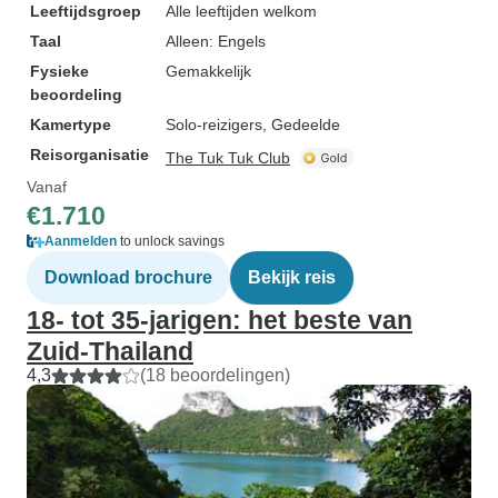
Leeftijdsgroep
Alle leeftijden welkom
Taal
Alleen: Engels
Fysieke
Gemakkelijk
beoordeling
Kamertype
Solo-reizigers, Gedeelde
Reisorganisatie
The Tuk Tuk Club
Vanaf
€1.710
Aanmelden
to unlock savings
Download brochure
Bekijk reis
18- tot 35-jarigen: het beste van
Zuid-Thailand
4,3
(18 beoordelingen)