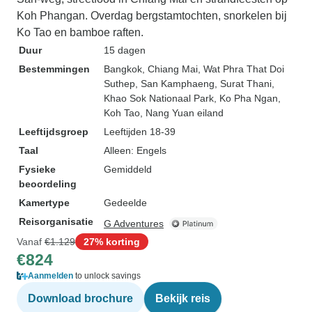
Koh Phangan. Overdag bergstamtochten, snorkelen bij
Ko Tao en bamboe raften.
Duur
15 dagen
Bestemmingen
Bangkok
, Chiang Mai
, Wat Phra That Doi
Suthep
, San Kamphaeng
, Surat Thani
,
Khao Sok Nationaal Park
, Ko Pha Ngan
,
Koh Tao
, Nang Yuan eiland
Leeftijdsgroep
Leeftijden 18-39
Taal
Alleen: Engels
Fysieke
Gemiddeld
beoordeling
Kamertype
Gedeelde
Reisorganisatie
G Adventures
Vanaf
€1.129
27% korting
€824
Aanmelden
to unlock savings
Download brochure
Bekijk reis