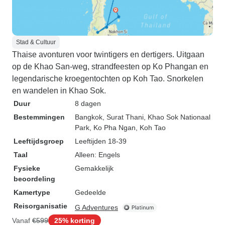
Stad & Cultuur
Thaise avonturen voor twintigers en dertigers. Uitgaan
op de Khao San-weg, strandfeesten op Ko Phangan en
legendarische kroegentochten op Koh Tao. Snorkelen
en wandelen in Khao Sok.
Duur
8 dagen
Bestemmingen
Bangkok
, Surat Thani
, Khao Sok Nationaal
Park
, Ko Pha Ngan
, Koh Tao
Leeftijdsgroep
Leeftijden 18-39
Taal
Alleen: Engels
Fysieke
Gemakkelijk
beoordeling
Kamertype
Gedeelde
Reisorganisatie
G Adventures
Vanaf
€599
25% korting