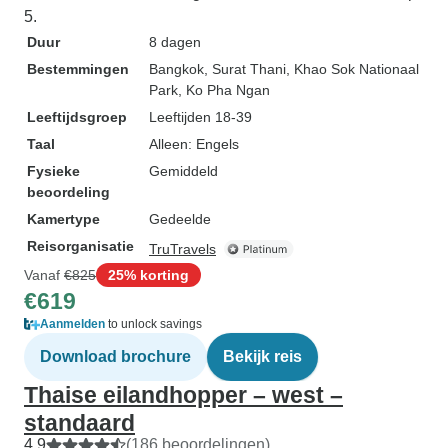
5.
Duur
8 dagen
Bestemmingen
Bangkok
, Surat Thani
, Khao Sok Nationaal
Park
, Ko Pha Ngan
Leeftijdsgroep
Leeftijden 18-39
Taal
Alleen: Engels
Fysieke
Gemiddeld
beoordeling
Kamertype
Gedeelde
Reisorganisatie
TruTravels
Vanaf
€825
25% korting
€619
Aanmelden
to unlock savings
Download brochure
Bekijk reis
Thaise eilandhopper – west –
standaard
4,9
(186 beoordelingen)