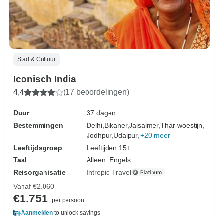
Stad & Cultuur
Iconisch India
4,4
(17 beoordelingen)
Duur
37 dagen
Bestemmingen
Delhi,
Bikaner,
Jaisalmer,
Thar-woestijn,
Jodhpur,
Udaipur,
+20 meer
Leeftijdsgroep
Leeftijden 15+
Taal
Alleen: Engels
Reisorganisatie
Intrepid Travel
Vanaf
€2.060
€1.751
per persoon
Aanmelden
to unlock savings