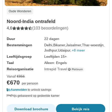
Oude Wonderen
Noord-India ontrafeld
4,6
(103 beoordelingen)
Duur
22 dagen
Bestemmingen
Delhi,
Bikaner,
Jaisalmer,
Thar-woestijn,
Jodhpur,
Udaipur,
+8 meer
Leeftijdsgroep
Leeftijden 15+
Taal
Alleen: Engels
Reisorganisatie
Intrepid Travel
Vanaf
€956
€670
per persoon
Aanmelden
to unlock savings
Prijs gebaseerd op gedeelde kamer
Download brochure
Bekijk reis