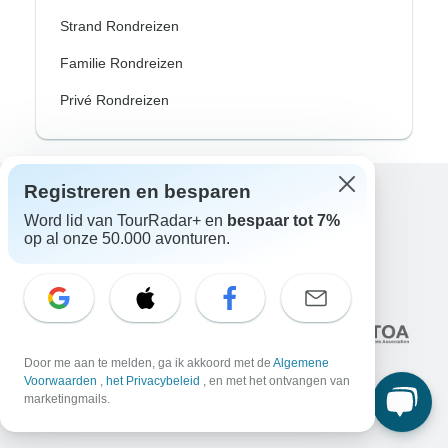
Strand Rondreizen
Familie Rondreizen
Privé Rondreizen
Registreren en besparen
Excellent
Word lid van TourRadar+ en
bespaar tot 7%
op al onze 50.000 avonturen.
10.000+
reviews op
Geassocieerd met
Door me aan te melden, ga ik akkoord met de
Algemene
Voorwaarden
,
het Privacybeleid
, en met het ontvangen van
marketingmails.