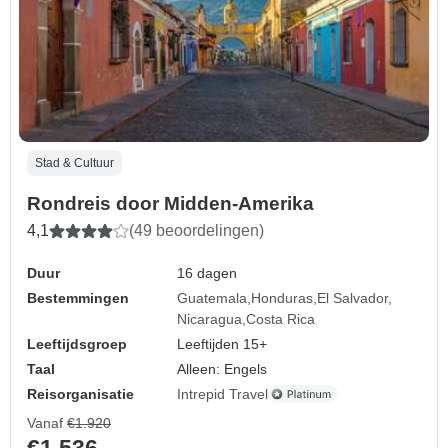
Stad & Cultuur
Rondreis door Midden-Amerika
4,1
(49 beoordelingen)
Duur
16 dagen
Bestemmingen
Guatemala
Honduras
El Salvador
Nicaragua
Costa Rica
Leeftijdsgroep
Leeftijden 15+
Taal
Alleen: Engels
Reisorganisatie
Intrepid Travel
Vanaf
€1.920
€1.536