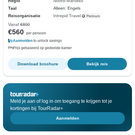
Regio
Noord-Marokko
Taal
Alleen: Engels
Reisorganisatie
Intrepid Travel
Vanaf
€800
€560
per persoon
Aanmelden
to unlock savings
Prijs gebaseerd op gedeelde kamer
Download brochure
Bekijk reis
Meld je aan of log in om toegang te krijgen tot je
kortingen bij TourRadar+
Aanmelden