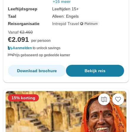
+16 meer
Leeftijdsgroep
Leeftijden 15+
Taal
Alleen: Engels
Reisorganisatie
Intrepid Travel
Vanaf
€2.460
€2.091
per persoon
Aanmelden
to unlock savings
Prijs gebaseerd op gedeelde kamer
Download brochure
Bekijk reis
15% korting