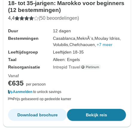
18- tot 35-jarigen: Marokko voor beginners
(12 bestemmingen)
4,4
(50 beoordelingen)
Duur
12 dagen
Bestemmingen
Casablanca,
MeknÃ¨s,
Moulay Idriss,
Volubilis,
Chefchaouen,
+7 meer
Leeftijdsgroep
Leeftijden 18-35
Taal
Alleen: Engels
Reisorganisatie
Intrepid Travel
Vanaf
€635
per persoon
Aanmelden
to unlock savings
Prijs gebaseerd op gedeelde kamer
Download brochure
Bekijk reis