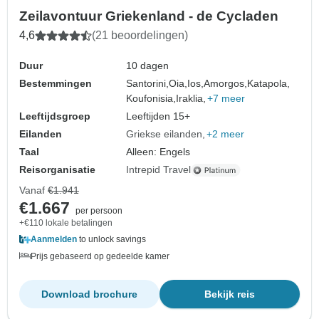
Zeilavontuur Griekenland - de Cycladen
4,6
(21 beoordelingen)
Duur
10 dagen
Bestemmingen
Santorini,
Oia,
Ios,
Amorgos,
Katapola,
Koufonisia,
Iraklia,
+7 meer
Leeftijdsgroep
Leeftijden 15+
Eilanden
Griekse eilanden
+2 meer
Taal
Alleen: Engels
Reisorganisatie
Intrepid Travel
Vanaf
€1.941
€1.667
per persoon
+€110 lokale betalingen
Aanmelden
to unlock savings
Prijs gebaseerd op gedeelde kamer
Download brochure
Bekijk reis