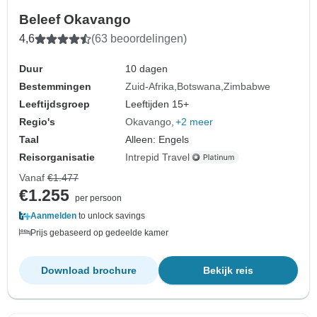
Beleef Okavango
4,6
(63 beoordelingen)
Duur
10 dagen
Bestemmingen
Zuid-Afrika
Botswana
Zimbabwe
Leeftijdsgroep
Leeftijden 15+
Regio's
Okavango
+2 meer
Taal
Alleen: Engels
Reisorganisatie
Intrepid Travel
Vanaf
€1.477
€1.255
per persoon
Aanmelden
to unlock savings
Prijs gebaseerd op gedeelde kamer
Download brochure
Bekijk reis