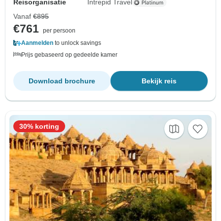
Reisorganisatie
Intrepid Travel
Vanaf
€895
€761
per persoon
Aanmelden
to unlock savings
Prijs gebaseerd op gedeelde kamer
Download brochure
Bekijk reis
30% korting