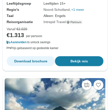
Leeftijdsgroep
Leeftijden 15+
Regio's
Noord-Schotland
+1 meer
Taal
Alleen: Engels
Reisorganisatie
Intrepid Travel
Vanaf
€2.020
€1.313
per persoon
Aanmelden
to unlock savings
Prijs gebaseerd op gedeelde kamer
Download brochure
Bekijk reis