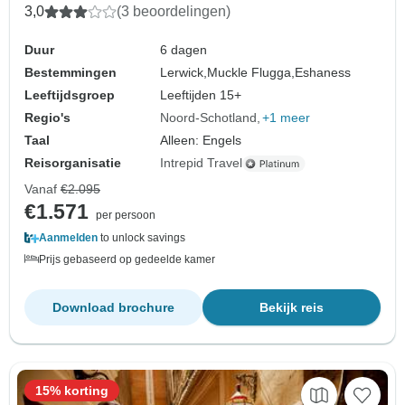
3,0
(3 beoordelingen)
Duur
6 dagen
Bestemmingen
Lerwick,
Muckle Flugga,
Eshaness
Leeftijdsgroep
Leeftijden 15+
Regio's
Noord-Schotland
+1 meer
Taal
Alleen: Engels
Reisorganisatie
Intrepid Travel
Vanaf
€2.095
€1.571
per persoon
Aanmelden
to unlock savings
Prijs gebaseerd op gedeelde kamer
Download brochure
Bekijk reis
15% korting