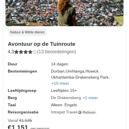
Natuur & Wilde dieren
Avontuur op de Tuinroute
4,3
(13 beoordelingen)
Duur
14 dagen
Bestemmingen
Durban,
Umhlanga,
Howick,
Ukhahlamba-Drakensberg Park,
+10 meer
Leeftijdsgroep
Leeftijden 15+
Berg
De Drakensberg
+1 meer
Taal
Alleen: Engels
Reisorganisatie
Intrepid Travel
Vanaf
€1.535
€1.151
per persoon