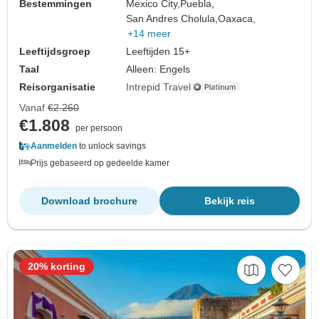
Bestemmingen
Mexico City,
Puebla,
San Andres Cholula,
Oaxaca,
+14 meer
Leeftijdsgroep
Leeftijden 15+
Taal
Alleen: Engels
Reisorganisatie
Intrepid Travel
Vanaf
€2.260
€1.808
per persoon
Aanmelden
to unlock savings
Prijs gebaseerd op gedeelde kamer
Download brochure
Bekijk reis
20% korting