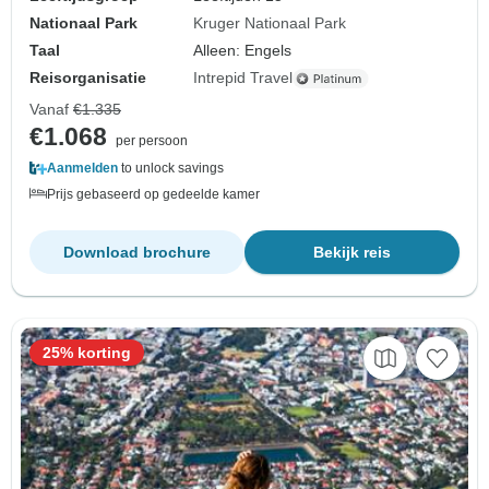
Nationaal Park
Kruger Nationaal Park
Taal
Alleen: Engels
Reisorganisatie
Intrepid Travel
Vanaf
€1.335
€1.068
per persoon
Aanmelden
to unlock savings
Prijs gebaseerd op gedeelde kamer
Download brochure
Bekijk reis
25% korting