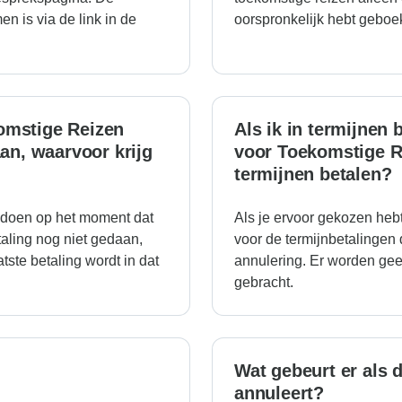
n is via de link in de
oorspronkelijk hebt geboek
omstige Reizen
Als ik in termijnen 
aan, waarvoor krijg
voor Toekomstige R
termijnen betalen?
oldoen op het moment dat
Als je ervoor gekozen hebt
taling nog niet gedaan,
voor de termijnbetalingen
atste betaling wordt in dat
annulering. Er worden gee
gebracht.
Wat gebeurt er als d
annuleert?