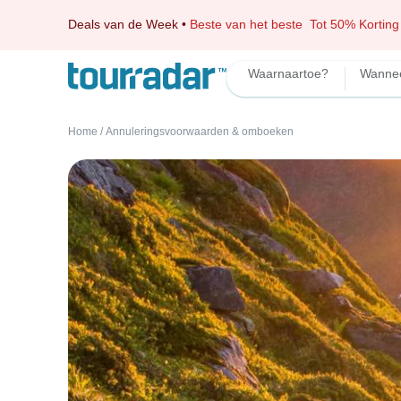
Deals van de Week
•
Beste van het beste
Tot 50% Korting
Waarnaartoe?
Wanne
Home
/
Annuleringsvoorwaarden & omboeken