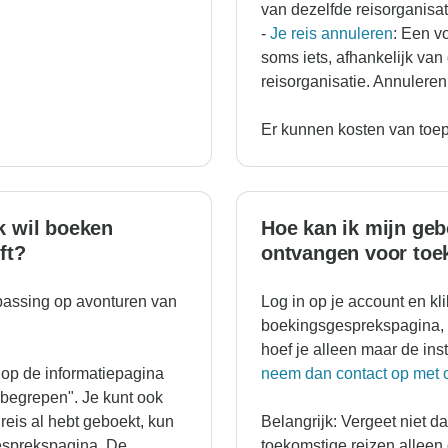
van dezelfde reisorganisa
-
Je reis annuleren
: Een vo
soms iets, afhankelijk va
reisorganisatie. Annuleren 
Er kunnen kosten van toep
ik wil boeken
Hoe kan ik mijn geb
ft?
ontvangen voor toe
passing op avonturen van
Log in op je account en kl
boekingsgesprekspagina, w
hoef je alleen maar de ins
 op de informatiepagina
neem dan contact op met o
inbegrepen". Je kunt ook
e reis al hebt geboekt, kun
Belangrijk: Vergeet niet da
esprekspagina. De
toekomstige reizen alleen g