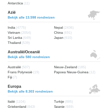
Antarctica
(11)
Azië
Bekijk alle 13.598 rondreizen
India
(4775)
Nepal
(2436)
Vietnam
(2054)
China
(691)
Sri Lanka
(649)
Japan
(610)
Thailand
(539)
Australië/Oceanië
Bekijk alle 580 rondreizen
Australië
(507)
Nieuw-Zeeland
(185)
Frans Polynesië
(19)
Papoea Nieuw-Guinea
(12)
Fiji
(7)
Europa
Bekijk alle 8.303 rondreizen
Italië
(1104)
Turkije
(885)
Griekenland
(843)
Spanje
(689)