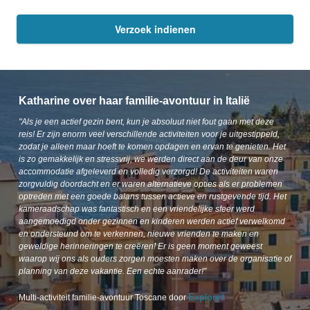
Verzoek indienen
Katharine over haar familie-avontuur in Italië
"Als je een actief gezin bent, kun je absoluut niet fout gaan met deze
reis! Er zijn enorm veel verschillende activiteiten voor je uitgestippeld,
zodat je alleen maar hoeft te komen opdagen en ervan te genieten. Het
is zo gemakkelijk en stressvrij, we werden direct aan de deur van onze
accommodatie afgeleverd en volledig verzorgd! De activiteiten waren
zorgvuldig doordacht en er waren alternatieve opties als er problemen
optreden met een goede balans tussen actieve en rustgevende tijd. Het
kameraadschap was fantastisch en een vriendelijke sfeer werd
aangemoedigd onder gezinnen en kinderen werden actief verwelkomd
en ondersteund om te verkennen, nieuwe vrienden te maken en
geweldige herinneringen te creëren! Er is geen moment geweest
waarop wij ons als ouders zorgen moesten maken over de organisatie of
planning van deze vakantie. Een echte aanrader!"
Explore!
Multi-activiteit familie-avontuur Toscane door