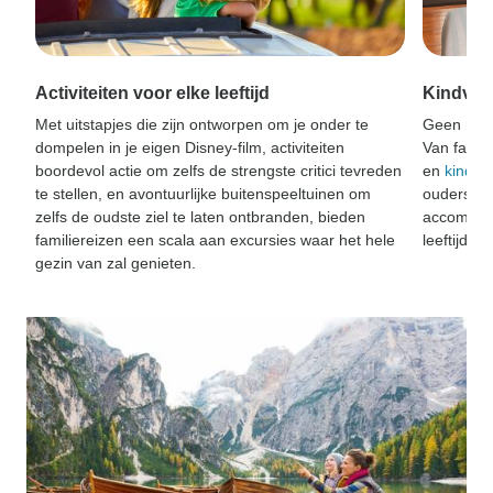
Activiteiten voor elke leeftijd
Kindvri
Met uitstapjes die zijn ontworpen om je onder te
Geen ruzie
dompelen in je eigen Disney-film, activiteiten
Van famil
boordevol actie om zelfs de strengste critici tevreden
en
kindvri
te stellen, en avontuurlijke buitenspeeltuinen om
ouders he
zelfs de oudste ziel te laten ontbranden, bieden
accommoda
familiereizen een scala aan excursies waar het hele
leeftijden
gezin van zal genieten.