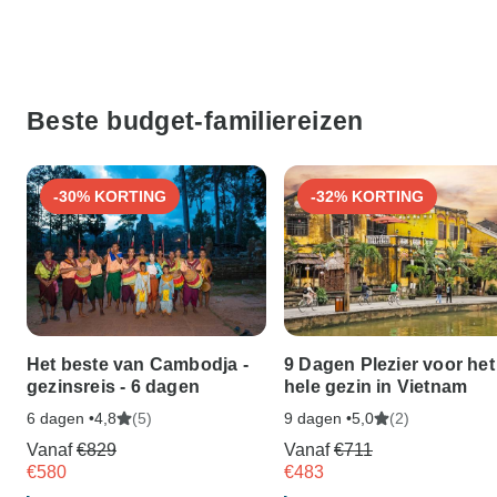
Beste budget-familiereizen
-30% KORTING
-32% KORTING
Het beste van Cambodja -
9 Dagen Plezier voor het
gezinsreis - 6 dagen
hele gezin in Vietnam
6 dagen •
(5)
9 dagen •
(2)
4,8
5,0
Vanaf
€829
Vanaf
€711
€580
€483