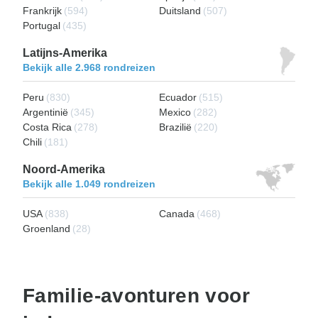
Frankrijk
(594)
Duitsland
(507)
Portugal
(435)
Latijns-Amerika
Bekijk alle 2.968 rondreizen
Peru
(830)
Ecuador
(515)
Argentinië
(345)
Mexico
(282)
Costa Rica
(278)
Brazilië
(220)
Chili
(181)
Noord-Amerika
Bekijk alle 1.049 rondreizen
USA
(838)
Canada
(468)
Groenland
(28)
Familie-avonturen voor