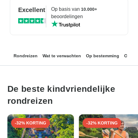
Excellent
Op basis van
10.000+
beoordelingen
Rondreizen
Wat te verwachten
Op bestemming
Op bu
De beste kindvriendelijke
rondreizen
-32% KORTING
-32% KORTING