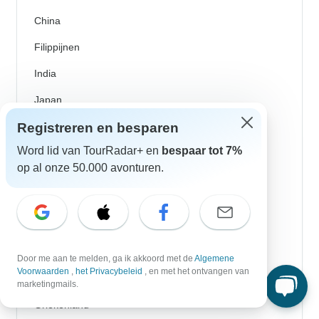
China
Filippijnen
India
Japan
Registreren en besparen
Nieuw-Zeeland
Sri Lanka
Word lid van TourRadar+ en
bespaar tot 7%
op al onze 50.000 avonturen.
Tanzania
Thailand
Vietnam
Denemarken
Door me aan te melden, ga ik akkoord met de
Algemene
Voorwaarden
,
het Privacybeleid
, en met het ontvangen van
Donau riviercruises
marketingmails.
Griekenland