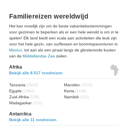
Familiereizen wereldwijd
Het kan moeilijk zijn om de beste vakantiebestemmingen
voor gezinnen te beperken als er een hele wereld is om in te
spelen! Elk land biedt een scala aan activiteiten die leuk zijn
voor het hele gezin, van surflessen en boomtopavonturen in
Mexico
, tot aan als een piraat langs de glinsterende kusten
van de
Middellandse Zee
zeilen.
Afrika
Bekijk alle 8.517 rondreizen
Tanzania
(2620)
Marokko
(2578)
Egypte
(1984)
Kenia
(1148)
Zuid-Afrika
(538)
Namibië
(252)
Madagaskar
(152)
Antarctica
Bekijk alle 11 rondreizen