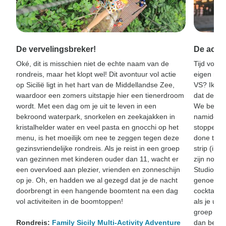
De vervelingsbreker!
De achte
Oké, dit is misschien niet de echte naam van de
Tijd voor e
rondreis, maar het klopt wel! Dit avontuur vol actie
eigen rout
op Sicilië ligt in het hart van de Middellandse Zee,
VS? Ik wee
waardoor een zomers uitstapje hier een tienerdroom
dat deze r
wordt. Met een dag om je uit te leven in een
We beginn
bekroond waterpark, snorkelen en zeekajakken in
namiddag 
kristalhelder water en veel pasta en gnocchi op het
stoppen b
menu, is het moeilijk om nee te zeggen tegen deze
done that
gezinsvriendelijke rondreis. Als je reist in een groep
strip (in g
van gezinnen met kinderen ouder dan 11, wacht er
zijn nog n
een overvloed aan plezier, vrienden en zonneschijn
Studios, 
op je. Oh, en hadden we al gezegd dat je de nacht
genoeg ti
doorbrengt in een hangende boomtent na een dag
cocktail v
vol activiteiten in de boomtoppen!
als je uit
groep net 
Rondreis:
Family Sicily Multi-Activity Adventure
dan beter