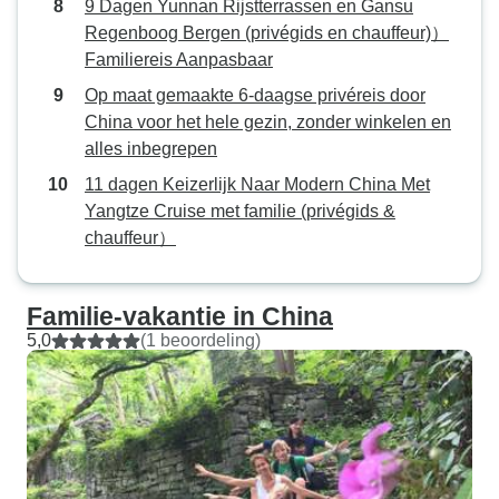
9 Dagen Yunnan Rijstterrassen en Gansu
Regenboog Bergen (privégids en chauffeur)）
Familiereis Aanpasbaar
Op maat gemaakte 6-daagse privéreis door
China voor het hele gezin, zonder winkelen en
alles inbegrepen
11 dagen Keizerlijk Naar Modern China Met
Yangtze Cruise met familie (privégids &
chauffeur）
Familie-vakantie in China
5,0
(1 beoordeling)