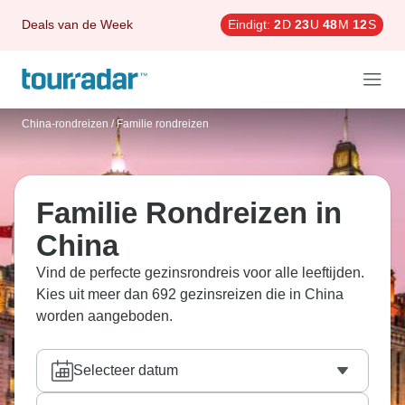
Deals van de Week
Eindigt:
2
D
23
U
48
M
10
S
China-rondreizen
/
Familie rondreizen
Familie Rondreizen in
China
Vind de perfecte gezinsrondreis voor alle leeftijden.
Kies uit meer dan 692 gezinsreizen die in China
worden aangeboden.
Selecteer datum