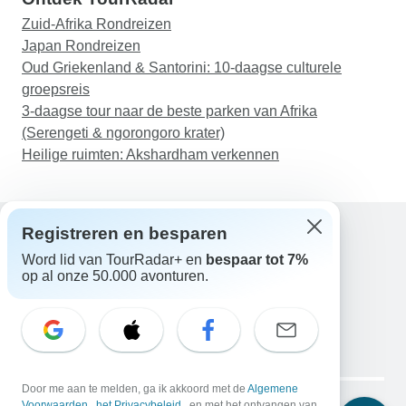
Zuid-Afrika Rondreizen
Japan Rondreizen
Oud Griekenland & Santorini: 10-daagse culturele
groepsreis
3-daagse tour naar de beste parken van Afrika
(Serengeti & ngorongoro krater)
Heilige ruimten: Akshardham verkennen
Registreren en besparen
Word lid van TourRadar+ en
bespaar tot 7%
Hulp
op al onze 50.000 avonturen.
Neem contact met ons op
Nederland +31 858 881 876
E-mail: support@tourradar.com
Taal selecteren
EN
DE
ES
FR
NL
Copyright © TourRadar. Alle rechten voorbehouden.
Door me aan te melden, ga ik akkoord met de
Algemene
Voorwaarden
,
het Privacybeleid
, en met het ontvangen van