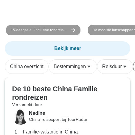
15-daagse all-inclusive rondreis
De mooiste lanschappen 
door China met de Jangtse: kleine
– in kleine groep – 14 da
groep, 5-sterrencruise
Bekijk meer
China overzicht
Bestemmingen
Reisduur
De 10 beste China Familie
rondreizen
Verzameld door
Nadine
China-reisexpert bij TourRadar
Familie-vakantie in China