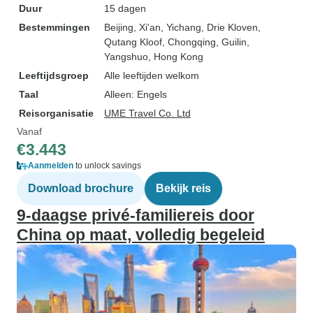
Duur
15 dagen
Bestemmingen
Beijing
, Xi'an
, Yichang
, Drie Kloven
,
Qutang Kloof
, Chongqing
, Guilin
,
Yangshuo
, Hong Kong
Leeftijdsgroep
Alle leeftijden welkom
Taal
Alleen: Engels
Reisorganisatie
UME Travel Co. Ltd
Vanaf
€3.443
Aanmelden
to unlock savings
Download brochure
Bekijk reis
9-daagse privé-familiereis door
China op maat, volledig begeleid