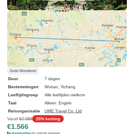
Oude Wonderen
Duur
7 dagen
Bestemmingen
Wuhan
, Yichang
Leeftijdsgroep
Alle leeftijden welkom
Taal
Alleen: Engels
Reisorganisatie
UME Travel Co. Ltd
Vanaf
€2.088
25% korting
€1.566
Aanmelden
to unlock savings