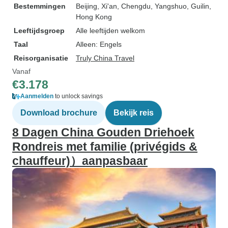
Bestemmingen
Beijing
, Xi'an
, Chengdu
, Yangshuo
, Guilin
,
Hong Kong
Leeftijdsgroep
Alle leeftijden welkom
Taal
Alleen: Engels
Reisorganisatie
Truly China Travel
Vanaf
€3.178
Aanmelden
to unlock savings
Download brochure
Bekijk reis
8 Dagen China Gouden Driehoek
Rondreis met familie (privégids &
chauffeur)）aanpasbaar