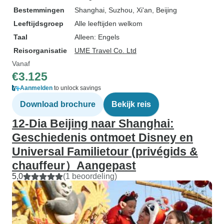
Bestemmingen
Shanghai
, Suzhou
, Xi'an
, Beijing
Leeftijdsgroep
Alle leeftijden welkom
Taal
Alleen: Engels
Reisorganisatie
UME Travel Co. Ltd
Vanaf
€3.125
Aanmelden
to unlock savings
Download brochure
Bekijk reis
12-Dia Beijing naar Shanghai:
Geschiedenis ontmoet Disney en
Universal Familietour (privégids &
chauffeur）Aangepast
5,0
(1 beoordeling)