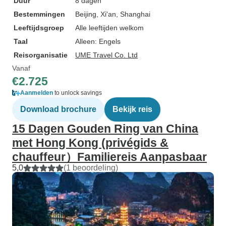
Duur
8 dagen
Bestemmingen
Beijing
, Xi'an
, Shanghai
Leeftijdsgroep
Alle leeftijden welkom
Taal
Alleen: Engels
Reisorganisatie
UME Travel Co. Ltd
Vanaf
€2.725
Aanmelden
to unlock savings
Download brochure
Bekijk reis
15 Dagen Gouden Ring van China
met Hong Kong (privégids &
chauffeur）Familiereis Aanpasbaar
5,0
(1 beoordeling)