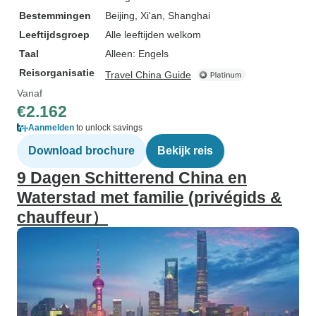
Bestemmingen
Beijing
, Xi'an
, Shanghai
Leeftijdsgroep
Alle leeftijden welkom
Taal
Alleen: Engels
Reisorganisatie
Travel China Guide
Vanaf
€2.162
Aanmelden
to unlock savings
Download brochure
Bekijk reis
9 Dagen Schitterend China en
Waterstad met familie (privégids &
chauffeur）