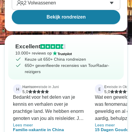
2
Volwassenen
Bekijk rondreizen
Excellent
10.000+ reviews op
Keuze uit 650+ China rondreizen
650+ geverifieerde recensies van TourRadar-
reizigers
Harrison
•
reisde in Juni
E
•
reisde in Okto
H
E
5,0
5,0
Bedankt voor het delen van je
Wat een geweldige
kennis en verhalen over je
was fenomenaal,
prachtige land. We hebben enorm
geweldig en al o
genoten van jou als reisleider. Je
aardig, behulpzaa
Lees meer
Lees meer
hebt ons geholpen China te
mee door te bren
Familie-vakantie in China
15 Dagen Gouden 