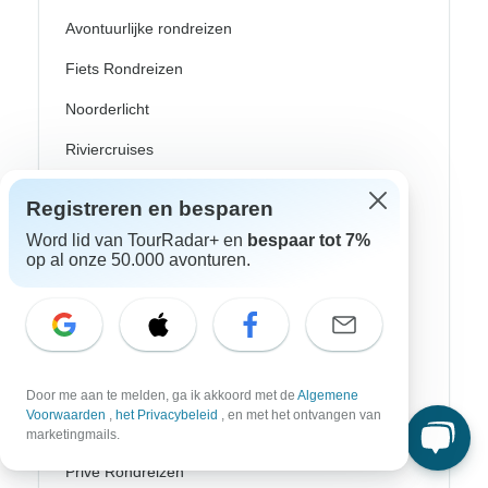
Avontuurlijke rondreizen
Fiets Rondreizen
Noorderlicht
Riviercruises
Afrika Safari
Registreren en besparen
Wandeltochten
Word lid van TourRadar+ en
bespaar tot 7%
op al onze 50.000 avonturen.
Culturele Rondreizen
Bus Rondreizen
Trein / Spoor Reizen
Strand Rondreizen
Door me aan te melden, ga ik akkoord met de
Algemene
Voorwaarden
,
het Privacybeleid
, en met het ontvangen van
Familie Rondreizen
marketingmails.
Privé Rondreizen