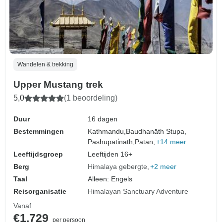
Wandelen & trekking
Upper Mustang trek
5,0
(1 beoordeling)
Duur
16 dagen
Bestemmingen
Kathmandu,
Baudhanāth Stupa,
Pashupati̇̄nāth,
Patan,
+14 meer
Leeftijdsgroep
Leeftijden 16+
Berg
Himalaya gebergte
+2 meer
Taal
Alleen: Engels
Reisorganisatie
Himalayan Sanctuary Adventure
Vanaf
€1.729
per persoon