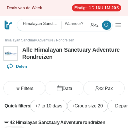
Deals van de Week
Eindigt:
1
D
16
U
1
M
18
S
Himalayan Sanctuary Adventure
Wanneer?
2
Himalayan Sanctuary Adventure
/
Rondreizen
Alle Himalayan Sanctuary Adventure
Rondreizen
Delen
Filters
Data
2
Pax
Quick filters
7 to 10 days
Group size 20
Depar
42 Himalayan Sanctuary Adventure rondreizen