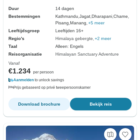
Duur
14 dagen
Bestemmingen
Kathmandu,
Jagat,
Dharapani,
Chame,
Pisang,
Manang,
+5 meer
Leeftijdsgroep
Leeftijden 16+
Regio's
Himalaya gebergte
+2 meer
Taal
Alleen: Engels
Reisorganisatie
Himalayan Sanctuary Adventure
Vanaf
€1.234
per persoon
Aanmelden
to unlock savings
Prijs gebaseerd op privé tweepersoonskamer
Download brochure
Bekijk reis