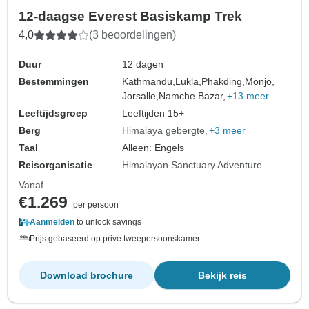
12-daagse Everest Basiskamp Trek
4,0
(3 beoordelingen)
Duur
12 dagen
Bestemmingen
Kathmandu,
Lukla,
Phakding,
Monjo,
Jorsalle,
Namche Bazar,
+13 meer
Leeftijdsgroep
Leeftijden 15+
Berg
Himalaya gebergte
+3 meer
Taal
Alleen: Engels
Reisorganisatie
Himalayan Sanctuary Adventure
Vanaf
€1.269
per persoon
Aanmelden
to unlock savings
Prijs gebaseerd op privé tweepersoonskamer
Download brochure
Bekijk reis