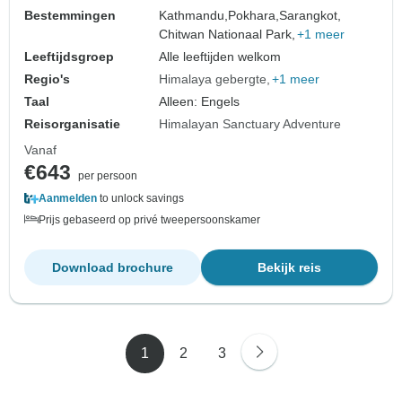
Bestemmingen
Kathmandu,
Pokhara,
Sarangkot,
Chitwan Nationaal Park,
+1 meer
Leeftijdsgroep
Alle leeftijden welkom
Regio's
Himalaya gebergte
+1 meer
Taal
Alleen: Engels
Reisorganisatie
Himalayan Sanctuary Adventure
Vanaf
€643
per persoon
Aanmelden
to unlock savings
Prijs gebaseerd op privé tweepersoonskamer
Download brochure
Bekijk reis
1
2
3