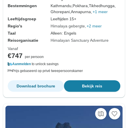
Bestemmingen
Kathmandu,
Pokhara,
Tikhedhungga,
Ghorepani,
Annapurna,
+1 meer
Leeftijdsgroep
Leeftijden 15+
Regio's
Himalaya gebergte
+2 meer
Taal
Alleen: Engels
Reisorganisatie
Himalayan Sanctuary Adventure
Vanaf
€747
per persoon
Aanmelden
to unlock savings
Prijs gebaseerd op privé tweepersoonskamer
Download brochure
Bekijk reis