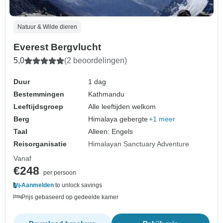
Natuur & Wilde dieren
Everest Bergvlucht
5,0
(2 beoordelingen)
Duur
1 dag
Bestemmingen
Kathmandu
Leeftijdsgroep
Alle leeftijden welkom
Berg
Himalaya gebergte
+1 meer
Taal
Alleen: Engels
Reisorganisatie
Himalayan Sanctuary Adventure
Vanaf
€248
per persoon
Aanmelden
to unlock savings
Prijs gebaseerd op gedeelde kamer