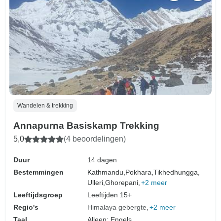
Wandelen & trekking
Annapurna Basiskamp Trekking
5,0
(4 beoordelingen)
Duur
14 dagen
Bestemmingen
Kathmandu,
Pokhara,
Tikhedhungga,
Ulleri,
Ghorepani,
+2 meer
Leeftijdsgroep
Leeftijden 15+
Regio's
Himalaya gebergte
+2 meer
Taal
Alleen: Engels