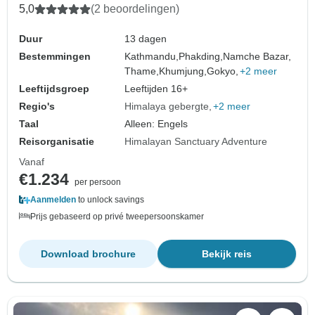
5,0
(2 beoordelingen)
Duur
13 dagen
Bestemmingen
Kathmandu,
Phakding,
Namche Bazar,
Thame,
Khumjung,
Gokyo,
+2 meer
Leeftijdsgroep
Leeftijden 16+
Regio's
Himalaya gebergte
+2 meer
Taal
Alleen: Engels
Reisorganisatie
Himalayan Sanctuary Adventure
Vanaf
€1.234
per persoon
Aanmelden
to unlock savings
Prijs gebaseerd op privé tweepersoonskamer
Download brochure
Bekijk reis