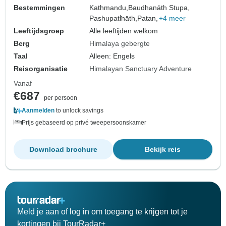
Bestemmingen
Kathmandu,
Baudhanāth Stupa,
Pashupati̇̄nāth,
Patan,
+4 meer
Leeftijdsgroep
Alle leeftijden welkom
Berg
Himalaya gebergte
Taal
Alleen: Engels
Reisorganisatie
Himalayan Sanctuary Adventure
Vanaf
€687
per persoon
Aanmelden
to unlock savings
Prijs gebaseerd op privé tweepersoonskamer
Download brochure
Bekijk reis
Meld je aan of log in om toegang te krijgen tot je
kortingen bij TourRadar+