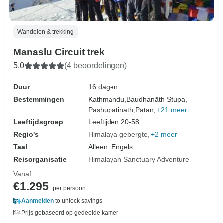
Wandelen & trekking
Manaslu Circuit trek
5,0
(4 beoordelingen)
Duur
16 dagen
Bestemmingen
Kathmandu,
Baudhanāth Stupa,
Pashupati̇̄nāth,
Patan,
+21 meer
Leeftijdsgroep
Leeftijden 20-58
Regio's
Himalaya gebergte
+2 meer
Taal
Alleen: Engels
Reisorganisatie
Himalayan Sanctuary Adventure
Vanaf
€1.295
per persoon
Aanmelden
to unlock savings
Prijs gebaseerd op gedeelde kamer