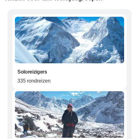
Soloreizigers
335 rondreizen