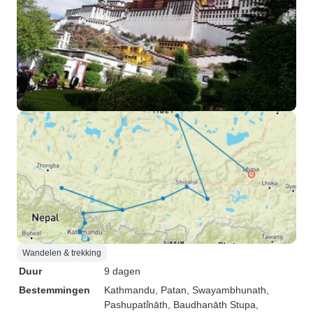
Wandelen & trekking
Duur
9 dagen
Bestemmingen
Kathmandu
, Patan
, Swayambhunath
,
Pashupati̇̄nāth
, Baudhanāth Stupa
,