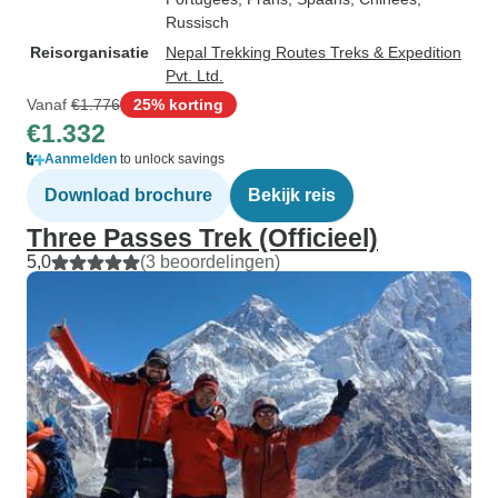
Russisch
Reisorganisatie
Nepal Trekking Routes Treks & Expedition
Pvt. Ltd.
Vanaf
€1.776
25% korting
€1.332
Aanmelden
to unlock savings
Download brochure
Bekijk reis
Three Passes Trek (Officieel)
5,0
(3 beoordelingen)