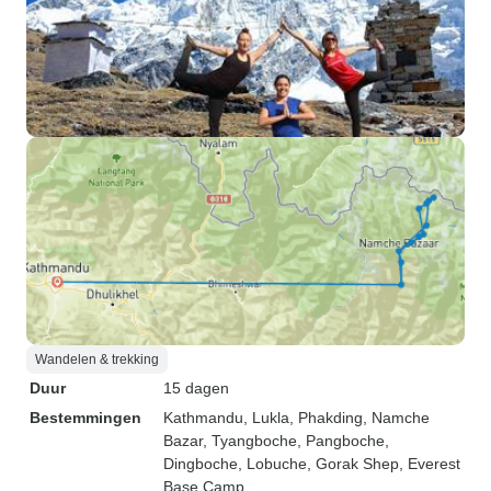
Wandelen & trekking
Duur
15 dagen
Bestemmingen
Kathmandu
, Lukla
, Phakding
, Namche
Bazar
, Tyangboche
, Pangboche
,
Dingboche
, Lobuche
, Gorak Shep
, Everest
Base Camp