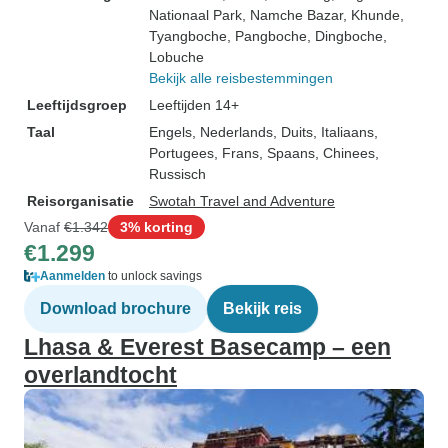
Nationaal Park
, Namche Bazar
, Khunde
,
Tyangboche
, Pangboche
, Dingboche
,
Lobuche
Bekijk alle reisbestemmingen
Leeftijdsgroep
Leeftijden 14+
Taal
Engels, Nederlands, Duits, Italiaans,
Portugees, Frans, Spaans, Chinees,
Russisch
Reisorganisatie
Swotah Travel and Adventure
Vanaf
€1.342
3% korting
€1.299
Aanmelden
to unlock savings
Download brochure
Bekijk reis
Lhasa & Everest Basecamp – een
overlandtocht