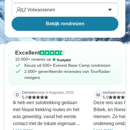
2
Volwassenen
Bekijk rondreizen
Excellent
10.000+ reviews op
Keuze uit 500+ Everest Base Camp rondreizen
2.000+ geverifieerde recensies van TourRadar-
reizigers
Dermot
•
reisde in Augustus, 2025
michael
•
reisde 
D
M
5,0
5,0
Ik heb een solotrekking gedaan
Deze reis was fe
met Nepal trekking routes en het
Bibek, en Niesel 
was geweldig, vanaf het eerste
mensen. Ze hielp
contact met de lokale eigenaar
onderweg omdat di