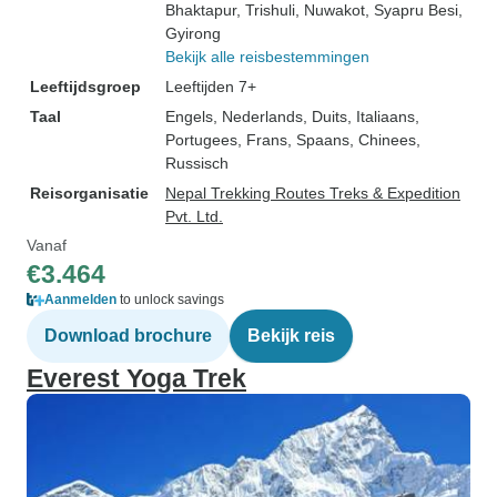
Bhaktapur
, Trishuli
, Nuwakot
, Syapru Besi
,
Gyirong
Bekijk alle reisbestemmingen
Leeftijdsgroep
Leeftijden 7+
Taal
Engels, Nederlands, Duits, Italiaans,
Portugees, Frans, Spaans, Chinees,
Russisch
Reisorganisatie
Nepal Trekking Routes Treks & Expedition
Pvt. Ltd.
Vanaf
€3.464
Aanmelden
to unlock savings
Download brochure
Bekijk reis
Everest Yoga Trek