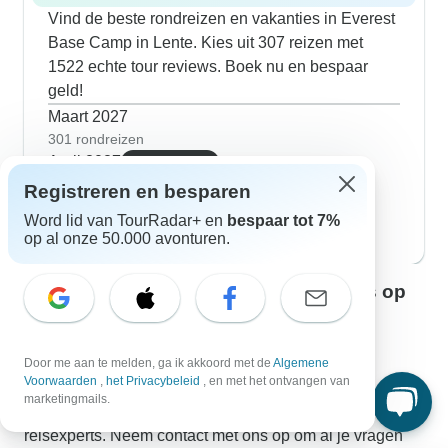
Vind de beste rondreizen en vakanties in Everest
Base Camp in Lente. Kies uit 307 reizen met
1522 echte tour reviews. Boek nu en bespaar
geld!
Maart 2027
301 rondreizen
April 2027
zeer geliefd
305 rondreizen
Registreren en besparen
Mei 2027
Word lid van TourRadar+ en
bespaar tot 7%
294 rondreizen
op al onze 50.000 avonturen.
Neem contact op met onze reisexperts op
het gebied van Everest Base Camp
Rebecca
Door me aan te melden, ga ik akkoord met de
Algemene
Everest Base Camp-expert bij TourRadar
Voorwaarden
,
het Privacybeleid
, en met het ontvangen van
marketingmails.
Rebecca is één van onze ervaren Everest Base Camp-
reisexperts. Neem contact met ons op om al je vragen