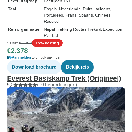
Leeftijdsgroep
Leeftijden 15+
Taal
Engels, Nederlands, Duits, Italiaans,
Portugees, Frans, Spaans, Chinees,
Russisch
Reisorganisatie
Nepal Trekking Routes Treks & Expedition
Pvt. Ltd.
Vanaf
€2.798
15% korting
€2.378
Aanmelden
to unlock savings
Download brochure
Bekijk reis
Everest Basiskamp Trek (Origineel)
5,0
(10 beoordelingen)