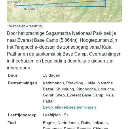
Wandelen & trekking
Door het prachtige Sagarmatha Nationaal Park trek je
naar Everest Base Camp (5.364m). Hoogtepunten zijn
het Tengboche-klooster, de zonsopgang vanaf Kala
Patthar en de aankomst bij Base Camp. Overnachtingen
in theehuizen en begeleiding door lokale gidsen zijn
inbegrepen.
Duur
15 dagen
Bestemmingen
Kathmandu
, Phakding
, Lukla
, Namche
Bazar
, Khumjung
, Dingboche
, Lobuche
,
Gorak Shep
, Everest Base Camp
, Kala
Pattar
Bekijk alle reisbestemmingen
Leeftijdsgroep
Leeftijden 15+
Taal
Engels, Nederlands, Duits, Italiaans,
Portugees, Frans, Spaans, Chinees,