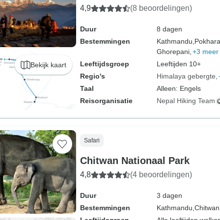
4,9
(8 beoordelingen)
Duur
8 dagen
Bestemmingen
Kathmandu,
Pokhara
Ghorepani,
+3 meer
Leeftijdsgroep
Leeftijden 10+
Bekijk kaart
Regio's
Himalaya gebergte
Taal
Alleen: Engels
Reisorganisatie
Nepal Hiking Team
Safari
Chitwan Nationaal Park
4,8
(4 beoordelingen)
Duur
3 dagen
Bestemmingen
Kathmandu,
Chitwan