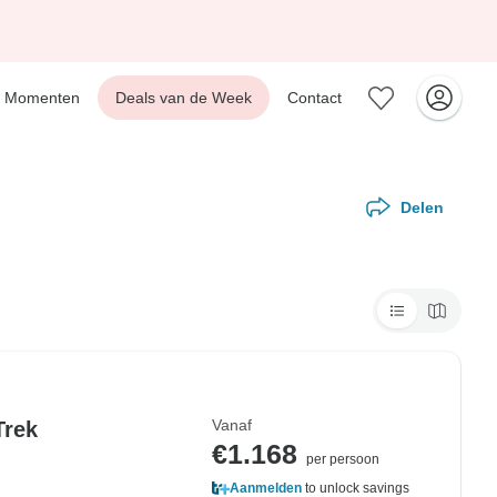
Momenten
Deals van de Week
Contact
Delen
Vanaf
Trek
€1.168
per persoon
Aanmelden
to unlock savings