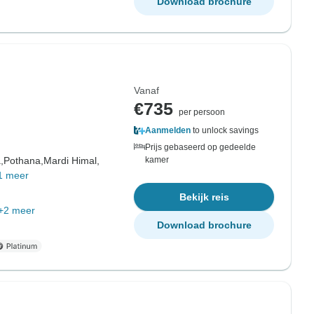
Download brochure
Vanaf
€735
per persoon
Aanmelden
to unlock savings
Prijs gebaseerd op gedeelde
,
Pothana,
Mardi Himal,
kamer
1 meer
Bekijk reis
+2 meer
Download brochure