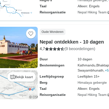
Regio's
Himalaya gebergte
Taal
Alleen: Engels
Reisorganisatie
Nepal Hiking Team
Oude Wonderen
Nepal ontdekken - 10 dagen
4,7
(9 beoordelingen)
Duur
10 dagen
Bestemmingen
Kathmandu,
Bhaktap
Swayambhunath,
+5
Leeftijdsgroep
Leeftijden 15+
Bekijk kaart
Berg
Himalaya gebergte
Taal
Alleen: Engels
Reisorganisatie
Nepal Hiking Team