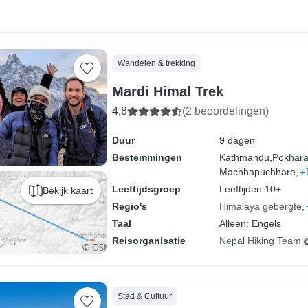
Wandelen & trekking
Mardi Himal Trek
4,8
(2 beoordelingen)
Duur
9 dagen
Bestemmingen
Kathmandu,
Pokhara
Machhapuchhare,
+
Leeftijdsgroep
Leeftijden 10+
Bekijk kaart
Regio's
Himalaya gebergte
Taal
Alleen: Engels
Reisorganisatie
Nepal Hiking Team
Stad & Cultuur