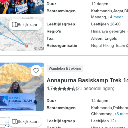
Duur
12 dagen
Bestemmingen
Kathmandu,
Jagat,
D
Manang,
+4 meer
Leeftijdsgroep
Leeftijden 18-60
Bekijk kaart
Regio's
Himalaya gebergte
Taal
Alleen: Engels
Reisorganisatie
Nepal Hiking Team
Wandelen & trekking
Annapurna Basiskamp Trek 1
4,7
(21 beoordelingen)
Duur
14 dagen
Bestemmingen
Kathmandu,
Pokhara
Chhomrong,
+3 mee
Leeftijdsgroep
Leeftijden 12+
Bekijk kaart