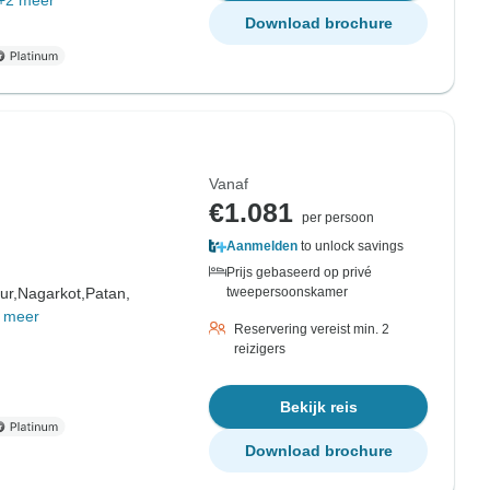
+2 meer
Download brochure
Vanaf
€1.081
per persoon
Aanmelden
to unlock savings
Prijs gebaseerd op privé
ur,
Nagarkot,
Patan,
tweepersoonskamer
 meer
Reservering vereist min. 2
reizigers
Bekijk reis
Download brochure