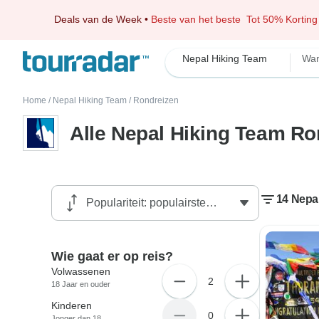
Deals van de Week
•
Beste van het beste
Tot 50% Korting
Nepal Hiking Team
Wan
Home
/
Nepal Hiking Team
/
Rondreizen
Alle Nepal Hiking Team Ro
14 Nepa
Wie gaat er op reis?
Volwassenen
2
18 Jaar en ouder
Kinderen
0
Jonger dan 18