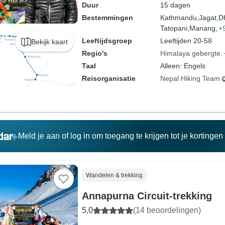
Duur
15 dagen
Bestemmingen
Kathmandu,
Jagat,
D
Tatopani,
Manang,
+
Leeftijdsgroep
Leeftijden 20-58
Bekijk kaart
Regio's
Himalaya gebergte
Taal
Alleen: Engels
Reisorganisatie
Nepal Hiking Team
Meld je aan of log in om toegang te krijgen tot je kortinge
Wandelen & trekking
Annapurna Circuit-trekking
5,0
(14 beoordelingen)