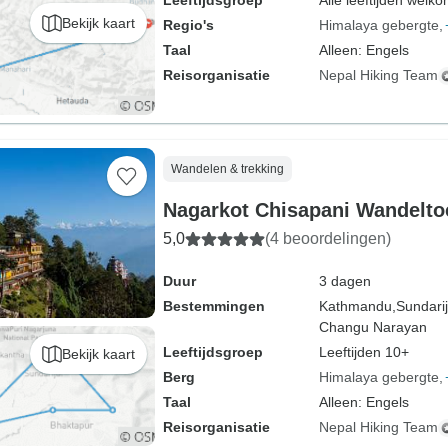
Leeftijdsgroep
Alle leeftijden welk
Bekijk kaart
Regio's
Himalaya gebergte
Taal
Alleen: Engels
Reisorganisatie
Nepal Hiking Team
Wandelen & trekking
Nagarkot Chisapani Wandelto
5,0
(4 beoordelingen)
Duur
3 dagen
Bestemmingen
Kathmandu,
Sundarij
Changu Narayan
Leeftijdsgroep
Leeftijden 10+
Bekijk kaart
Berg
Himalaya gebergte
Taal
Alleen: Engels
Reisorganisatie
Nepal Hiking Team