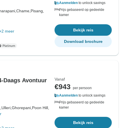
Aanmelden
to unlock savings
Prijs gebaseerd op gedeelde
harapani,
Chame,
Pisang,
kamer
Bekijk reis
+2 meer
Download brochure
Vanaf
4-Daags Avontuur
€943
per persoon
Aanmelden
to unlock savings
Prijs gebaseerd op gedeelde
,
Ulleri,
Ghorepani,
Poon Hill,
kamer
r
Bekijk reis