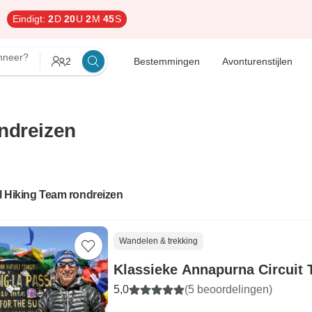
Eindigt:
2
D
20
U
2
M
44
S
neer?
2
Bestemmingen
Avonturenstijlen
ndreizen
l Hiking Team rondreizen
Wandelen & trekking
Klassieke Annapurna Circuit 
5,0
(5 beoordelingen)