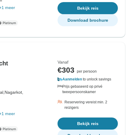
om
+1 meer
Bekijk reis
Download brochure
Vanaf
cht
€303
per persoon
Aanmelden
to unlock savings
Prijs gebaseerd op privé
al,
Nagarkot,
tweepersoonskamer
Reservering vereist min. 2
reizigers
+1 meer
Bekijk reis