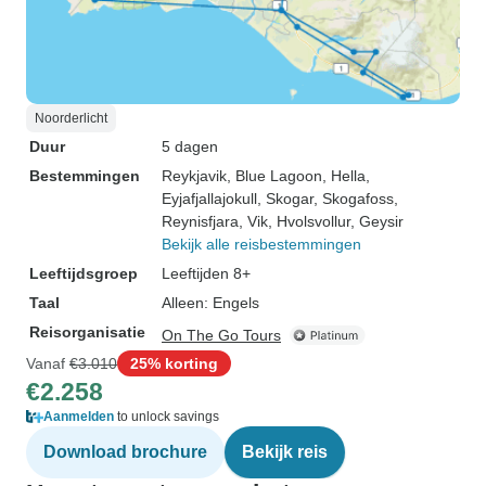
Noorderlicht
Duur
5 dagen
Bestemmingen
Reykjavik
, Blue Lagoon
, Hella
,
Eyjafjallajokull
, Skogar
, Skogafoss
,
Reynisfjara
, Vik
, Hvolsvollur
, Geysir
Bekijk alle reisbestemmingen
Leeftijdsgroep
Leeftijden 8+
Taal
Alleen: Engels
Reisorganisatie
On The Go Tours
Vanaf
€3.010
25% korting
€2.258
Aanmelden
to unlock savings
Download brochure
Bekijk reis