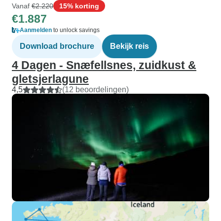
Vanaf
€2.220
15% korting
€1.887
Aanmelden
to unlock savings
Download brochure
Bekijk reis
4 Dagen - Snæfellsnes, zuidkust &
gletsjerlagune
4,5
(12 beoordelingen)