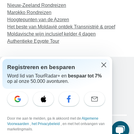
Nieuw-Zeeland Rondreizen
Marokko Rondreizen
Hoogtepunten van de Azoren
Het beste van Moldavië ontdek Transnistrië & proef
Moldavische wijn inclusief kelder 4 dagen
Authentieke Egypte Tour
Registreren en besparen
Word lid van TourRadar+ en
bespaar tot 7%
Hulp
op al onze 50.000 avonturen.
Neem contact met ons op
Nederland +31 858 881 876
E-mail: support@tourradar.com
Taal selecteren
EN
DE
ES
FR
NL
Copyright © TourRadar. Alle rechten voorbehouden.
Door me aan te melden, ga ik akkoord met de
Algemene
Juridische kennisgeving
Voorwaarden
,
het Privacybeleid
Privacybeleid
, en met het ontvangen van
Cookies
marketingmails.
Algemene voorwaarden