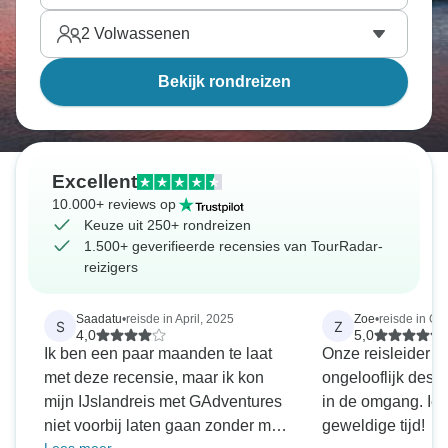
2
Volwassenen
Bekijk rondreizen
Excellent
10.000+ reviews op
Keuze uit 250+ rondreizen
1.500+ geverifieerde recensies van TourRadar-
reizigers
Saadatu
•
reisde in April, 2025
Zoe
•
reisde in Ok
S
Z
4,0
5,0
Ik ben een paar maanden te laat
Onze reisleider 
met deze recensie, maar ik kon
ongelooflijk desk
mijn IJslandreis met GAdventures
in de omgang. Ie
niet voorbij laten gaan zonder mijn
geweldige tijd!