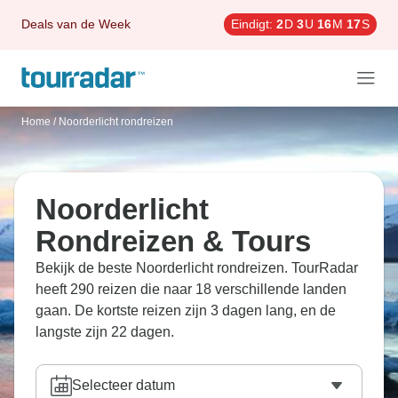
Deals van de Week
Eindigt:
2
D
3
U
16
M
15
S
Home
/
Noorderlicht rondreizen
Noorderlicht
Rondreizen & Tours
Bekijk de beste Noorderlicht rondreizen. TourRadar
heeft 290 reizen die naar 18 verschillende landen
gaan. De kortste reizen zijn 3 dagen lang, en de
langste zijn 22 dagen.
Selecteer datum