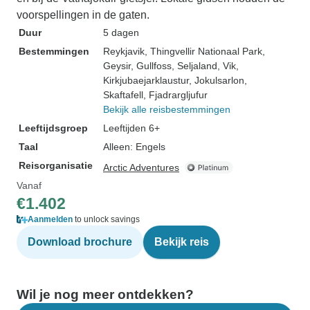
voorspellingen in de gaten.
Duur
5 dagen
Bestemmingen
Reykjavik
, Thingvellir Nationaal Park
,
Geysir
, Gullfoss
, Seljaland
, Vik
,
Kirkjubaejarklaustur
, Jokulsarlon
,
Skaftafell
, Fjadrargljufur
Bekijk alle reisbestemmingen
Leeftijdsgroep
Leeftijden 6+
Taal
Alleen: Engels
Reisorganisatie
Arctic Adventures
Vanaf
€1.402
Aanmelden
to unlock savings
Download brochure
Bekijk reis
Wil je nog meer ontdekken?