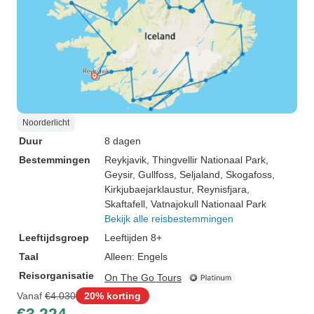
Noorderlicht
Duur
8 dagen
Bestemmingen
Reykjavik
, Thingvellir Nationaal Park
,
Geysir
, Gullfoss
, Seljaland
, Skogafoss
,
Kirkjubaejarklaustur
, Reynisfjara
,
Skaftafell
, Vatnajokull Nationaal Park
Bekijk alle reisbestemmingen
Leeftijdsgroep
Leeftijden 8+
Taal
Alleen: Engels
Reisorganisatie
On The Go Tours
Vanaf
€4.030
20% korting