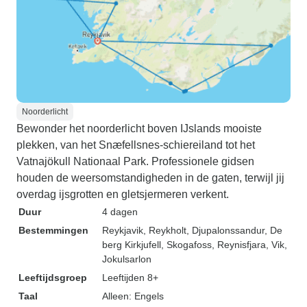
Noorderlicht
Bewonder het noorderlicht boven IJslands mooiste
plekken, van het Snæfellsnes-schiereiland tot het
Vatnajökull Nationaal Park. Professionele gidsen
houden de weersomstandigheden in de gaten, terwijl jij
overdag ijsgrotten en gletsjermeren verkent.
Duur
4 dagen
Bestemmingen
Reykjavik
, Reykholt
, Djupalonssandur
, De
berg Kirkjufell
, Skogafoss
, Reynisfjara
, Vik
,
Jokulsarlon
Leeftijdsgroep
Leeftijden 8+
Taal
Alleen: Engels