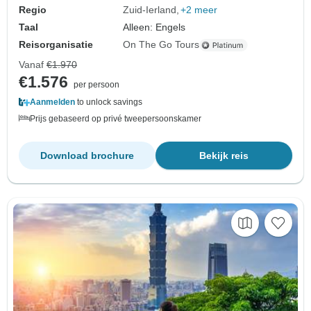
Regio
Zuid-Ierland
+2 meer
Taal
Alleen: Engels
Reisorganisatie
On The Go Tours
Vanaf
€1.970
€1.576
per persoon
Aanmelden
to unlock savings
Prijs gebaseerd op privé tweepersoonskamer
Download brochure
Bekijk reis