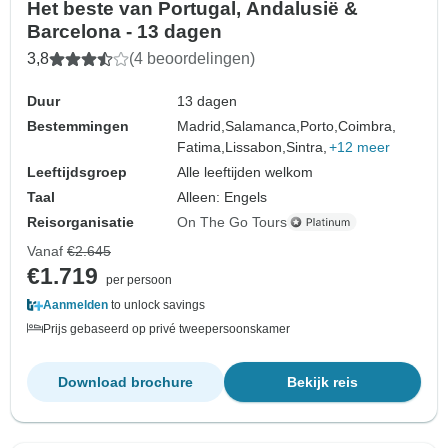
Het beste van Portugal, Andalusië &
Barcelona - 13 dagen
3,8
(4 beoordelingen)
Duur
13 dagen
Bestemmingen
Madrid,
Salamanca,
Porto,
Coimbra,
Fatima,
Lissabon,
Sintra,
+12 meer
Leeftijdsgroep
Alle leeftijden welkom
Taal
Alleen: Engels
Reisorganisatie
On The Go Tours
Vanaf
€2.645
€1.719
per persoon
Aanmelden
to unlock savings
Prijs gebaseerd op privé tweepersoonskamer
Download brochure
Bekijk reis