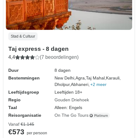
Stad & Cultuur
Taj express - 8 dagen
4,4
(7 beoordelingen)
Duur
8 dagen
Bestemmingen
New Delhi,
Agra,
Taj Mahal,
Karauli,
Dholpur,
Abhaneri,
+2 meer
Leeftijdsgroep
Leeftijden 18+
Regio
Gouden Driehoek
Taal
Alleen: Engels
Reisorganisatie
On The Go Tours
Vanaf
€1.145
€573
per persoon