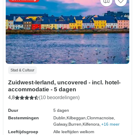
Stad & Cultuur
Zuidwest-Ierland, uncovered - incl. hotel-
accommodatie - 5 dagen
4,8
(10 beoordelingen)
Duur
5 dagen
Bestemmingen
Dublin,
Kilbeggan,
Clonmacnoise,
Galway,
Burren,
Kilfenora,
+16 meer
Leeftijdsgroep
Alle leeftijden welkom