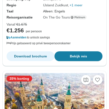
Regio
IJsland Zuidkust
+1 meer
Taal
Alleen: Engels
Reisorganisatie
On The Go Tours
Vanaf
€1.675
€1.256
per persoon
Aanmelden
to unlock savings
Prijs gebaseerd op privé tweepersoonskamer
Download brochure
Bekijk reis
35% korting