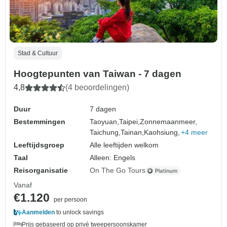
Stad & Cultuur
Hoogtepunten van Taiwan - 7 dagen
4,8
(4 beoordelingen)
Duur
7 dagen
Bestemmingen
Taoyuan,
Taipei,
Zonnemaanmeer,
Taichung,
Tainan,
Kaohsiung,
+4 meer
Leeftijdsgroep
Alle leeftijden welkom
Taal
Alleen: Engels
Reisorganisatie
On The Go Tours
Vanaf
€1.120
per persoon
Aanmelden
to unlock savings
Prijs gebaseerd op privé tweepersoonskamer