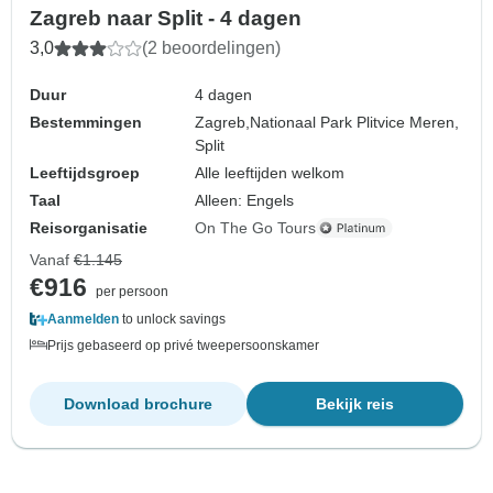
Zagreb naar Split - 4 dagen
3,0
(2 beoordelingen)
Duur
4 dagen
Bestemmingen
Zagreb,
Nationaal Park Plitvice Meren,
Split
Leeftijdsgroep
Alle leeftijden welkom
Taal
Alleen: Engels
Reisorganisatie
On The Go Tours
Vanaf
€1.145
€916
per persoon
Aanmelden
to unlock savings
Prijs gebaseerd op privé tweepersoonskamer
Download brochure
Bekijk reis