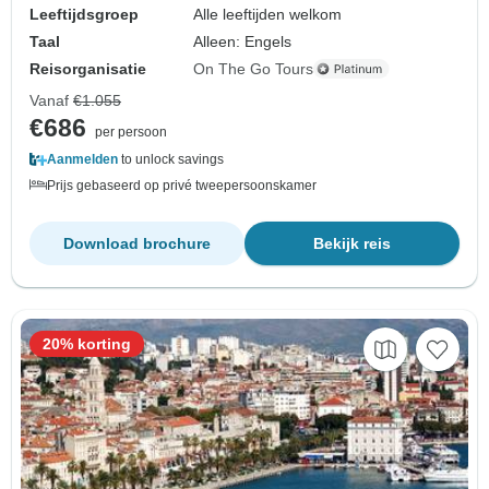
Leeftijdsgroep
Alle leeftijden welkom
Taal
Alleen: Engels
Reisorganisatie
On The Go Tours
Vanaf
€1.055
€686
per persoon
Aanmelden
to unlock savings
Prijs gebaseerd op privé tweepersoonskamer
Download brochure
Bekijk reis
20% korting