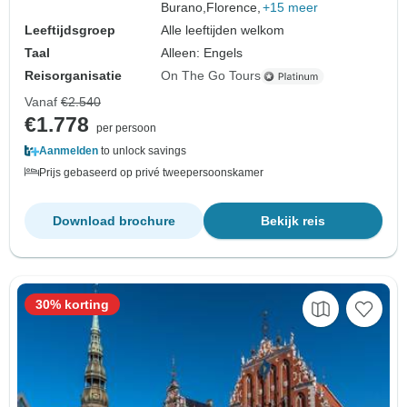
Burano,
Florence,
+15 meer
Leeftijdsgroep
Alle leeftijden welkom
Taal
Alleen: Engels
Reisorganisatie
On The Go Tours
Vanaf
€2.540
€1.778
per persoon
Aanmelden
to unlock savings
Prijs gebaseerd op privé tweepersoonskamer
Download brochure
Bekijk reis
30% korting