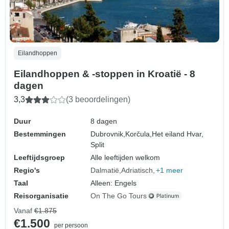
Eilandhoppen
Eilandhoppen & -stoppen in Kroatië - 8
dagen
3,3
(3 beoordelingen)
Duur
8 dagen
Bestemmingen
Dubrovnik,
Korčula,
Het eiland Hvar,
Split
Leeftijdsgroep
Alle leeftijden welkom
Regio's
Dalmatië
Adriatisch
+1 meer
Taal
Alleen: Engels
Reisorganisatie
On The Go Tours
Vanaf
€1.875
€1.500
per persoon