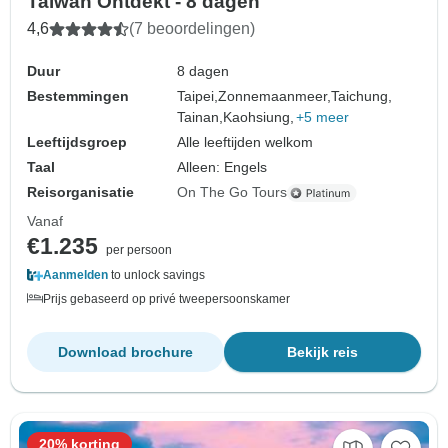
Taiwan Ontdekt - 8 dagen
4,6
(7 beoordelingen)
Duur
8 dagen
Bestemmingen
Taipei,
Zonnemaanmeer,
Taichung,
Tainan,
Kaohsiung,
+5 meer
Leeftijdsgroep
Alle leeftijden welkom
Taal
Alleen: Engels
Reisorganisatie
On The Go Tours
Vanaf
€1.235
per persoon
Aanmelden
to unlock savings
Prijs gebaseerd op privé tweepersoonskamer
Download brochure
Bekijk reis
20% korting