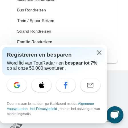
Bus Rondreizen
Trein / Spoor Reizen
Strand Rondreizen
Familie Rondreizen
Privé Rondreizen
Registreren en besparen
Word lid van TourRadar+ en
bespaar tot 7%
op al onze 50.000 avonturen.
Excellent
10.000+
reviews op
Door me aan te melden, ga ik akkoord met de
Algemene
Geassocieerd met
Voorwaarden
,
het Privacybeleid
, en met het ontvangen van
marketingmails.