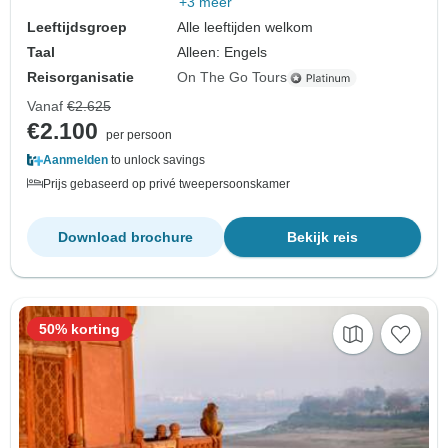
+3 meer
Leeftijdsgroep
Alle leeftijden welkom
Taal
Alleen: Engels
Reisorganisatie
On The Go Tours
Vanaf
€2.625
€2.100
per persoon
Aanmelden
to unlock savings
Prijs gebaseerd op privé tweepersoonskamer
Download brochure
Bekijk reis
50% korting