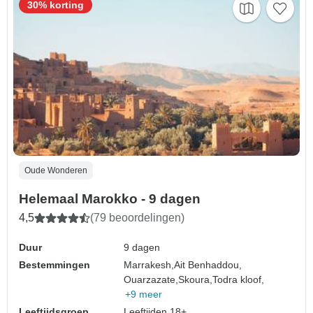
30% korting
Oude Wonderen
Helemaal Marokko - 9 dagen
4,5
(79 beoordelingen)
Duur
9 dagen
Bestemmingen
Marrakesh,
Ait Benhaddou,
Ouarzazate,
Skoura,
Todra kloof,
+9 meer
Leeftijdsgroep
Leeftijden 18+