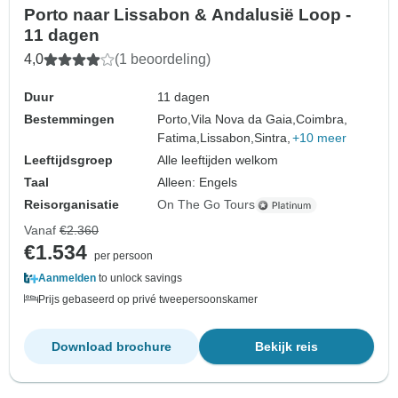
Porto naar Lissabon & Andalusië Loop -
11 dagen
4,0
(1 beoordeling)
Duur
11 dagen
Bestemmingen
Porto,
Vila Nova da Gaia,
Coimbra,
Fatima,
Lissabon,
Sintra,
+10 meer
Leeftijdsgroep
Alle leeftijden welkom
Taal
Alleen: Engels
Reisorganisatie
On The Go Tours
Vanaf
€2.360
€1.534
per persoon
Aanmelden
to unlock savings
Prijs gebaseerd op privé tweepersoonskamer
Download brochure
Bekijk reis