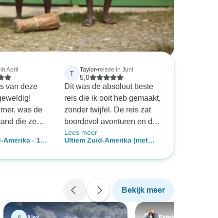
in April
Taylor
•
reisde in Juni
T
5,0
is van deze
Dit was de absoluut beste
geweldig!
reis die ik ooit heb gemaakt,
rner, was de
zonder twijfel. De reis zat
mand die zeer
boordevol avonturen en de
Lees meer
s spreekt,
gidsen waren allemaal zo
-Amerika - 19
Ultiem Zuid-Amerika (met
andig om de
deskundig. Ik ben helemaal
trein naar Machu Picchu)
n om te
weg van Clari, ze zorgde
chthavens,
ervoor dat de reis een
, de culturen
geweldige ervaring was en
Bekijk meer
i geven, enz.
was ALTIJD beschikbaar
n heleboel
als we haar nodig hadden.
zocht,
Ik raad deze reis aan
A
Alex
Esteban