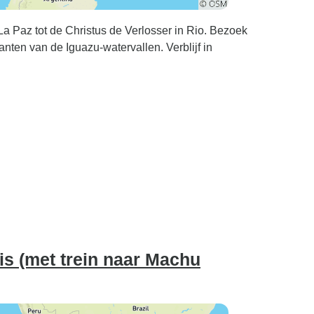
oorweekt zijn
a kleren en
La Paz tot de Christus de Verlosser in Rio. Bezoek
e. De
ten van de Iguazu-watervallen. Verblijf in
kant van de
s volgepakt
en lang niet
 Argentijnse
r een dag of
d om wat meer
 Christus de
rachtig. Het
s wel een
g, overdag is
s (met trein naar Machu
 zijn veel
ar het is de
 De hoogte in
en beetje yuck