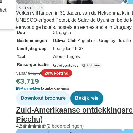
en
maar je zult d
Stad & Cultuur
het
dus neem extr
Verken vijf landen in 31 dagen: van de Heksenmarkt in 
schoenen me
UNESCO-erfgoed Potosí, de Salar de Uyuni en beide kan
Braziliaanse 
eenvoudige hotels, hostels en een estancia in Uruguay.
watervallen i
Duur
31 dagen
met toeristen 
Bestemmingen
Bolivia
, Chili
, Argentinië
, Uruguay
, Brazilië
zo leuk als de
Leeftijdsgroep
Leeftijden 18-39
kant. Rio was geweldig, ik
Taal
Alleen: Engels
wou dat ik hie
Reisorganisatie
G Adventures
twee over ha
Vanaf
€4.649
20% korting
te ontdekken.
€3.719
Verlosser is p
voelt 's nacht
Aanmelden
to unlock savings
beetje onveili
Download brochure
Bekijk reis
het prima. Zou het zeker
Zuid-Amerikaanse ontdekkingsrei
aanraden! Het
reisdagen, ma
Picchu)
moeite waard.
4,5
(2 beoordelingen)
Peru kan je e