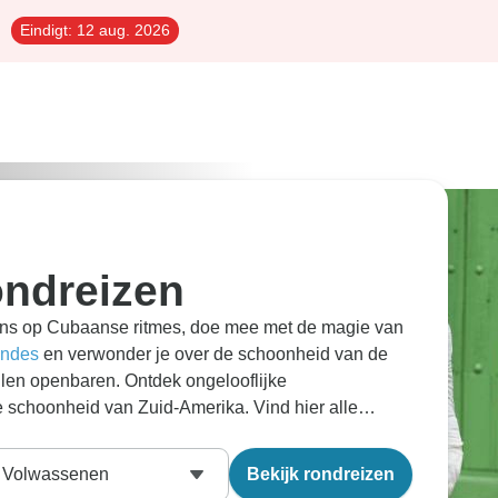
Eindigt:
12 aug. 2026
ondreizen
ns op Cubaanse ritmes, doe mee met de magie van
ndes
en verwonder je over de schoonheid van de
llen openbaren. Ontdek ongelooflijke
 schoonheid van Zuid-Amerika. Vind hier alle
eisspecialisten in Zuid-Amerika
, de beste
spakketten in Zuid-Amerika
.
Volwassenen
Bekijk rondreizen