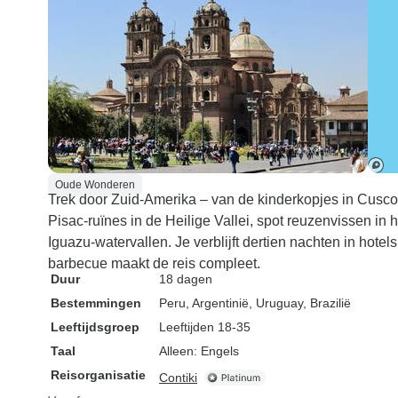
voelen, maar j
Veel plezier!
Oude Wonderen
Trek door Zuid-Amerika – van de kinderkopjes in Cusco
Pisac-ruïnes in de Heilige Vallei, spot reuzenvissen in
Iguazu-watervallen. Je verblijft dertien nachten in hotels
barbecue maakt de reis compleet.
Duur
18 dagen
Bestemmingen
Peru
, Argentinië
, Uruguay
, Brazilië
Leeftijdsgroep
Leeftijden 18-35
Taal
Alleen: Engels
Reisorganisatie
Contiki