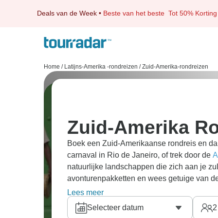
Deals van de Week
•
Beste van het beste
Tot 50% Korting
Home
/
Latijns-Amerika -rondreizen
/
Zuid-Amerika-rondreizen
Zuid-Amerika R
Boek een Zuid-Amerikaanse rondreis en da
carnaval in Rio de Janeiro, of trek door de
A
natuurlijke landschappen die zich aan je zu
avonturenpakketten en wees getuige van de
backpackreizen in Zuid-Amerika
, de beste
r
Lees meer
backpackgroepen
en de beste
huwelijksrei
Selecteer datum
2