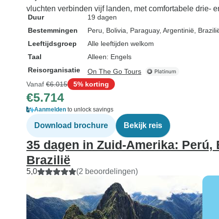
vluchten verbinden vijf landen, met comfortabele drie- e
Duur
19 dagen
Bestemmingen
Peru
, Bolivia
, Paraguay
, Argentinië
, Brazili
Leeftijdsgroep
Alle leeftijden welkom
Taal
Alleen: Engels
Reisorganisatie
On The Go Tours
Vanaf
€6.015
5% korting
€5.714
Aanmelden
to unlock savings
Download brochure
Bekijk reis
35 dagen in Zuid-Amerika: Perú, B
Brazilië
5,0
(2 beoordelingen)