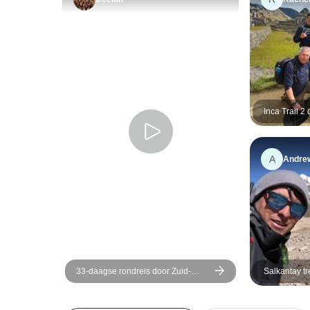
Inca Trail 
Picchu met 
A
Andre
33-daagse rondreis door Zuid-
Salkantay t
Amerika: Colombia, Peru, Bolivia,
Picchu 8 da
Chili, Argentinië &amp; Brazilië met
Inca Trail &amp; Patagonië