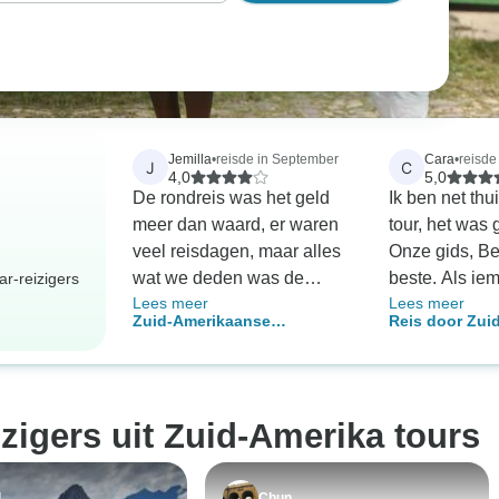
Jemilla
•
reisde in September
Cara
•
reisde 
J
C
4,0
5,0
De rondreis was het geld
Ik ben net thu
meer dan waard, er waren
tour, het was 
veel reisdagen, maar alles
Onze gids, Be
wat we deden was de
beste. Als ie
r-reizigers
Lees meer
Lees meer
moeite waard
beperkt Spaan
Zuid-Amerikaanse
Reis door Zuid
was het zo h
ontdekkingsreis (met trein
dagen
gids te hebbe
naar Machu Picchu)
helpen met lu
eten bestellen
izigers uit Zuid-Amerika tours
begrijpen, foo
We hebben ee
Incaruïnes be
l
Chun