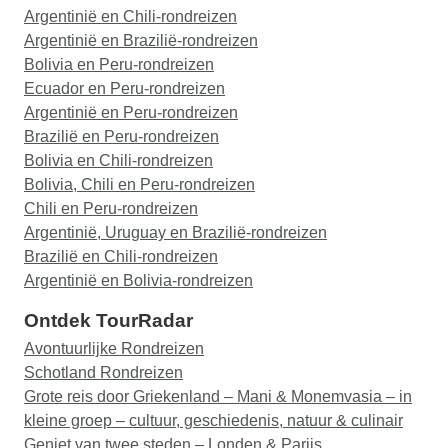
dat maakte op mij geen indruk, te gehaast. Al met
Argentinië en Chili-rondreizen
al heb ik erg van de reis genoten , en ik zou
Argentinië en Brazilië-rondreizen
Cosmos aan vrienden en familie aanbevelen .
Bolivia en Peru-rondreizen
Ecuador en Peru-rondreizen
Argentinië en Peru-rondreizen
Brazilië en Peru-rondreizen
Bolivia en Chili-rondreizen
Bolivia, Chili en Peru-rondreizen
Chili en Peru-rondreizen
Argentinië, Uruguay en Brazilië-rondreizen
Brazilië en Chili-rondreizen
Argentinië en Bolivia-rondreizen
Ontdek TourRadar
Avontuurlijke Rondreizen
Schotland Rondreizen
Grote reis door Griekenland – Mani & Monemvasia – in
kleine groep – cultuur, geschiedenis, natuur & culinair
Geniet van twee steden – Londen & Parijs