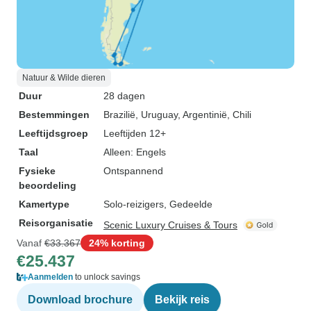
Natuur & Wilde dieren
Duur
28 dagen
Bestemmingen
Brazilië
, Uruguay
, Argentinië
, Chili
Leeftijdsgroep
Leeftijden 12+
Taal
Alleen: Engels
Fysieke
Ontspannend
beoordeling
Kamertype
Solo-reizigers, Gedeelde
Reisorganisatie
Scenic Luxury Cruises & Tours
Vanaf
€33.367
24% korting
€25.437
Aanmelden
to unlock savings
Download brochure
Bekijk reis