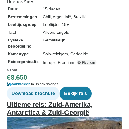
Buenos Aires.
Duur
15 dagen
Bestemmingen
Chili
, Argentinië
, Brazilië
Leeftijdsgroep
Leeftijden 15+
Taal
Alleen: Engels
Fysieke
Gemakkelijk
beoordeling
Kamertype
Solo-reizigers, Gedeelde
Reisorganisatie
Intrepid Premium
Vanaf
€8.650
Aanmelden
to unlock savings
Download brochure
Bekijk reis
Ultieme reis: Zuid-Amerika,
Antarctica & Zuid-Georgië