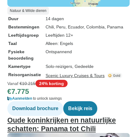
Natuur & Wilde dieren
Duur
14 dagen
Bestemmingen
Chili
, Peru
, Ecuador
, Colombia
, Panama
Leeftijdsgroep
Leeftijden 12+
Taal
Alleen: Engels
Fysieke
Ontspannend
beoordeling
Kamertype
Solo-reizigers, Gedeelde
Reisorganisatie
Scenic Luxury Cruises & Tours
Vanaf
€10.215
24% korting
€7.775
Aanmelden
to unlock savings
Download brochure
Bekijk reis
Oude koninkrijken en natuurlijke
schatten: Panama tot Chili