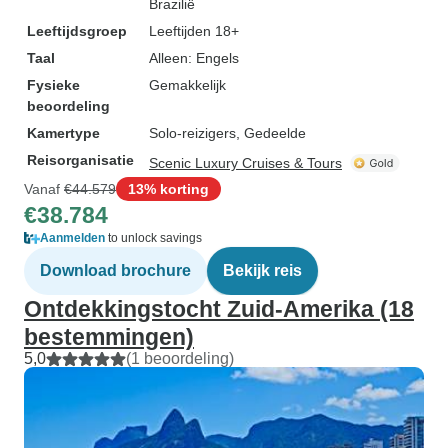
Brazilië
Leeftijdsgroep
Leeftijden 18+
Taal
Alleen: Engels
Fysieke
Gemakkelijk
beoordeling
Kamertype
Solo-reizigers, Gedeelde
Reisorganisatie
Scenic Luxury Cruises & Tours
Vanaf
€44.579
13% korting
€38.784
Aanmelden
to unlock savings
Download brochure
Bekijk reis
Ontdekkingstocht Zuid-Amerika (18
bestemmingen)
5,0
(1 beoordeling)