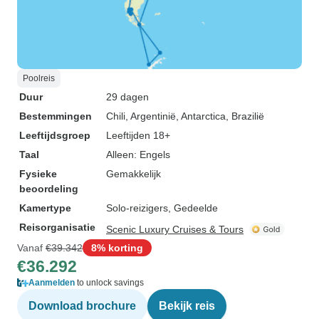
Poolreis
Duur
29 dagen
Bestemmingen
Chili
, Argentinië
, Antarctica
, Brazilië
Leeftijdsgroep
Leeftijden 18+
Taal
Alleen: Engels
Fysieke
Gemakkelijk
beoordeling
Kamertype
Solo-reizigers, Gedeelde
Reisorganisatie
Scenic Luxury Cruises & Tours
Vanaf
€39.342
8% korting
€36.292
Aanmelden
to unlock savings
Download brochure
Bekijk reis