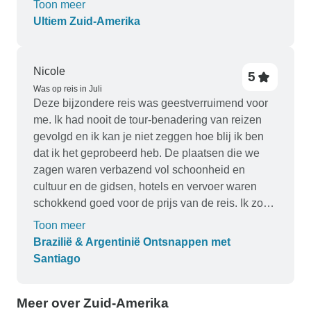
Toon meer
te krijgen, en dat maakte het lawaai natuurlijk
Ultiem Zuid-Amerika
alleen maar erger. Ik vond de Iguassu watervallen
prachtig en het resort waar we verbleven was erg
mooi, leuk om de kans te krijgen om gewoon bij
Nicole
5
het zwembad te relaxen. Mijn man was
Was op reis in Juli
teleurgesteld toen we in Peru aankwamen, niet
Deze bijzondere reis was geestverruimend voor
omdat hij niet genoten had van de bezoekjes aan
me. Ik had nooit de tour-benadering van reizen
de plaatselijke bevolking en de familie, maar hij
gevolgd en ik kan je niet zeggen hoe blij ik ben
vond dat de ervaring werd afgezwakt door het feit
dat ik het geprobeerd heb. De plaatsen die we
dat ze je altijd iets probeerden te verkopen. Ik
zagen waren verbazend vol schoonheid en
moet hem gelijk geven, het zou beter geweest
cultuur en de gidsen, hotels en vervoer waren
zijn als ze niet steeds probeerden u iets te
schokkend goed voor de prijs van de reis. Ik zou
verkopen, en verschillende mensen zeiden dat ze
het zo weer doen.
Toon meer
het gevoel hadden dat ze iets moesten kopen,
Brazilië & Argentinië Ontsnappen met
ook al wilden ze eigenlijk niets hebben. Het werd
Santiago
de meesten een beetje te veel. Er waren een paar
dagen waarop we niet konden stoppen voor een
echte lunch, alleen voor een winkel onderweg, en
Meer over Zuid-Amerika