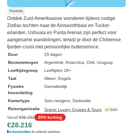
Poolreis
Ontdek Zuid-Amerikaanse wonderen tijdens rustige
Zodiac-tochten naar de Ainsworthbaai en Tucker-
eilanden. Ushuaia en Punta Arenas zijn perfect voor
aangename wandelingen, terwijl je door de Chileense
fjorden cruist met persoonlijke butlerservice.
Duur
29 dagen
Bestemmingen
Argentinië
, Antarctica
, Chili
, Uruguay
Leeftijdsgroep
Leeftijden 18+
Taal
Alleen: Engels
Fysieke
Gemakkelijk
beoordeling
Kamertype
Solo-reizigers, Gedeelde
Reisorganisatie
Scenic Luxury Cruises & Tours
Vanaf
€35.231
20% korting
€28.216
Aanmelden
to unlock savings