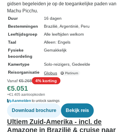
gidsen begeleiden je op de toegankelijke paden van
Machu Picchu.
Duur
16 dagen
Bestemmingen
Brazilië
, Argentinië
, Peru
Leeftijdsgroep
Alle leeftijden welkom
Taal
Alleen: Engels
Fysieke
Gemakkelijk
beoordeling
Kamertype
Solo-reizigers, Gedeelde
Reisorganisatie
Globus
Vanaf
€5.268
4% korting
€5.051
+€1.405 aanloopkosten
Aanmelden
to unlock savings
Download brochure
Bekijk reis
Ultiem Zuid-Amerika - incl. de
Amazone in Brazilië & cruise naar