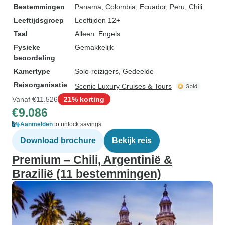
Bestemmingen
Panama
, Colombia
, Ecuador
, Peru
, Chili
Leeftijdsgroep
Leeftijden 12+
Taal
Alleen: Engels
Fysieke
Gemakkelijk
beoordeling
Kamertype
Solo-reizigers, Gedeelde
Reisorganisatie
Scenic Luxury Cruises & Tours
Vanaf
€11.526
21% korting
€9.086
Aanmelden
to unlock savings
Download brochure
Bekijk reis
Premium – Chili, Argentinië &
Brazilië (11 bestemmingen)