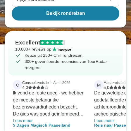
Bekijk rondreizen
Excellent
10.000+ reviews op
Keuze uit 250+ Chili rondreizen
300+ geverifieerde recensies van TourRadar-
reizigers
Consuelo
•
reisde in April, 2026
Marta
•
reisde in J
C
M
4,0
5,0
Ik vond de route goed - we hebben
De geweldige gid
de meeste belangrijke
gedetailleerde uit
bezienswaardigheden bezocht.
achtergrondinform
De gids was goed geïnformeerd
archeologische vi
Lees meer
Lees meer
en punctueel. Het enige probleem
heel dankbaar voo
5 Dagen Magisch Paaseiland
Reis naar Paaseil
dat ik had was dat hij
en kennis. De a