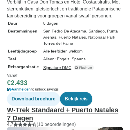
Verblijf in Casa Don Tomas en Hotel Costaustralis. Met
sterrenkijken, gletsjertocht en traditionele Patagonische
lamsbereiding voor groepen vanaf twaalf personen.
Duur
8 dagen
Bestemmingen
San Pedro De Atacama
, Santiago
, Punta
Arenas
, Puerto Natales
, Nationaal Park
Torres del Paine
Leeftijdsgroep
Alle leeftijden welkom
Taal
Alleen: Engels, Spaans
Reisorganisatie
Signature DMC
Vanaf
€2.433
Aanmelden
to unlock savings
Download brochure
Bekijk reis
W-Trek Standaard + Puerto Natales
7 Dagen
4,7
(10 beoordelingen)