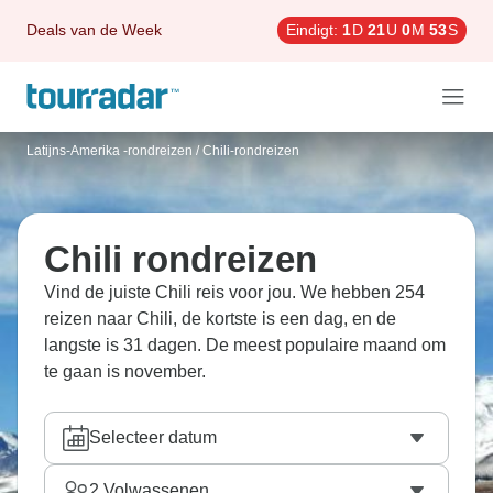
Deals van de Week
Eindigt:
1
D
21
U
0
M
51
S
Latijns-Amerika -rondreizen
/
Chili-rondreizen
Chili rondreizen
Vind de juiste Chili reis voor jou. We hebben 254
reizen naar Chili, de kortste is een dag, en de
langste is 31 dagen. De meest populaire maand om
te gaan is november.
Selecteer datum
2
Volwassenen