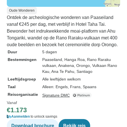
Oude Wonderen
Ontdek de archeologische wonderen van Paaseiland
vanaf €245 per dag, met verblijf in Hotel Taha Tai.
Bewonder het indrukwekkende moai-platform van Ahu
Tongariki, wandel op de Rano Raraku-vulkaan met 400
oude beelden en bezoek het ceremoniële dorp Orongo.
Duur
5 dagen
Bestemmingen
Paaseiland
, Hanga Roa
, Rano Raraku
vulkaan
, Anakena
, Orongo
, Vulkaan Rano
Kau
, Ana Te Pahu
, Santiago
Leeftijdsgroep
Alle leeftijden welkom
Taal
Alleen: Engels, Frans, Spaans
Reisorganisatie
Signature DMC
Vanaf
€1.173
Aanmelden
to unlock savings
Download brochure
Bekijk reis