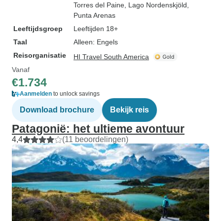
Torres del Paine
, Lago Nordenskjöld
,
Punta Arenas
Leeftijdsgroep
Leeftijden 18+
Taal
Alleen: Engels
Reisorganisatie
HI Travel South America
Vanaf
€1.734
Aanmelden
to unlock savings
Download brochure
Bekijk reis
Patagonië: het ultieme avontuur
4,4
(11 beoordelingen)