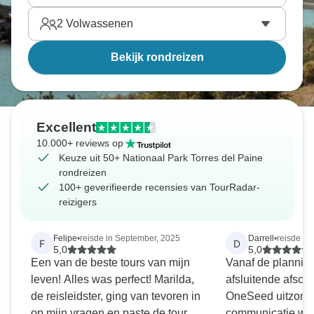
2
Volwassenen
Bekijk rondreizen
Excellent
10.000+ reviews op
Keuze uit 50+ Nationaal Park Torres del Paine
rondreizen
100+ geverifieerde recensies van TourRadar-
reizigers
Felipe
•
reisde in September, 2025
Darrell
•
reisde in
F
D
5,0
5,0
Een van de beste tours van mijn
Vanaf de planning
leven! Alles was perfect! Marilda,
afsluitende afsch
de reisleidster, ging van tevoren in
OneSeed uitzonderl
op mijn vragen en paste de tour
communicatie was