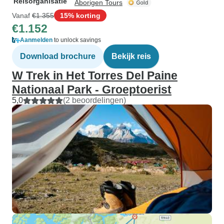
Reisorganisatie
Aborigen Tours
Vanaf
€1.355
15% korting
€1.152
Aanmelden
to unlock savings
Download brochure
Bekijk reis
W Trek in Het Torres Del Paine
Nationaal Park - Groeptoerist
5,0
(2 beoordelingen)