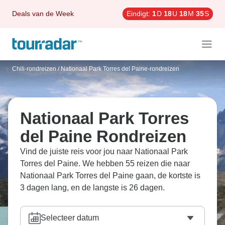
Deals van de Week
Eindigt:
1
D
18
U
18
M
33
S
Chili-rondreizen
/
Nationaal Park Torres del Paine-rondreizen
Nationaal Park Torres
del Paine Rondreizen
Vind de juiste reis voor jou naar Nationaal Park
Torres del Paine. We hebben 55 reizen die naar
Nationaal Park Torres del Paine gaan, de kortste is
3 dagen lang, en de langste is 26 dagen.
Selecteer datum