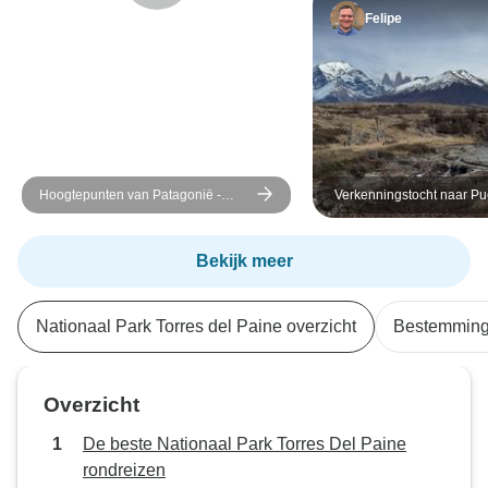
Felipe
Hoogtepunten van Patagonië -
Verkenningstocht naar Pu
Bekijk alle hoogtepunten van de 'W'
Natales & Torres del Paine
Trek met alleen dagpakketten
dagen
Bekijk meer
Nationaal Park Torres del Paine overzicht
Bestemmin
Overzicht
De beste Nationaal Park Torres Del Paine
rondreizen