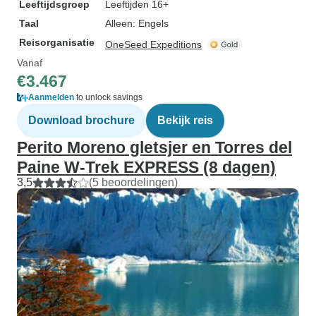
Leeftijdsgroep
Leeftijden 16+
Taal
Alleen: Engels
Reisorganisatie
OneSeed Expeditions
Vanaf
€3.467
Aanmelden
to unlock savings
Download brochure
Bekijk reis
Perito Moreno gletsjer en Torres del
Paine W-Trek EXPRESS (8 dagen)
3,5
(5 beoordelingen)