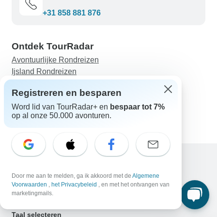
+31 858 881 876
Ontdek TourRadar
Avontuurlijke Rondreizen
Ijsland Rondreizen
11 Dagen Speciaal Turkije Vakantiepakket met
Registreren en besparen
Gegarandeerd Vertrek
Van Zanzibar naar Kaapstad
Word lid van TourRadar+ en
bespaar tot 7%
op al onze 50.000 avonturen.
Caïro Reispakket voor 4 dagen 3 nachten
Hulp
Door me aan te melden, ga ik akkoord met de
Algemene
Neem contact met ons op
Voorwaarden
,
het Privacybeleid
, en met het ontvangen van
marketingmails.
Nederland +31 858 881 876
E-mail: support@tourradar.com
Taal selecteren