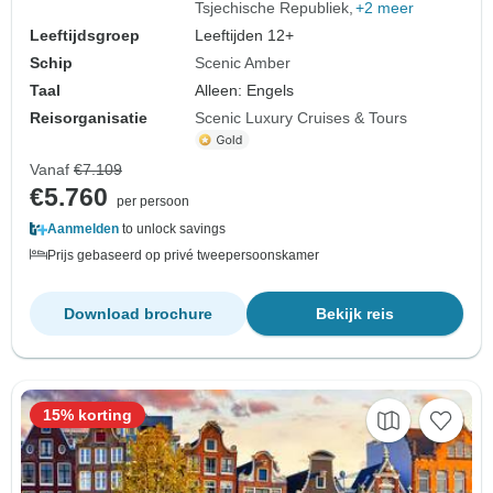
Tsjechische Republiek
+2 meer
Leeftijdsgroep
Leeftijden 12+
Schip
Scenic Amber
Taal
Alleen: Engels
Reisorganisatie
Scenic Luxury Cruises & Tours
Vanaf
€7.109
€5.760
per persoon
Aanmelden
to unlock savings
Prijs gebaseerd op privé tweepersoonskamer
Download brochure
Bekijk reis
15% korting