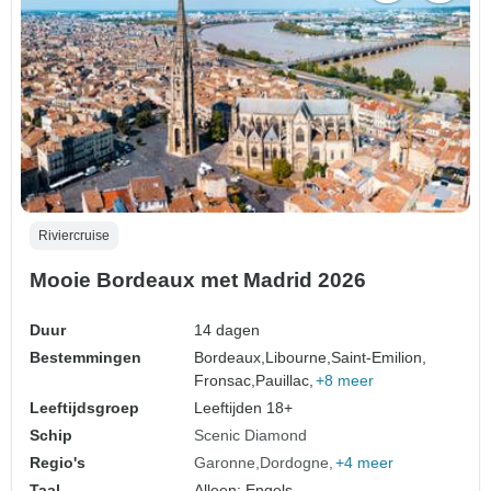
Riviercruise
Mooie Bordeaux met Madrid 2026
Duur
14 dagen
Bestemmingen
Bordeaux,
Libourne,
Saint-Emilion,
Fronsac,
Pauillac,
+8 meer
Leeftijdsgroep
Leeftijden 18+
Schip
Scenic Diamond
Regio's
Garonne
Dordogne
+4 meer
Taal
Alleen: Engels