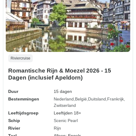
Riviercruise
Romantische Rijn & Moezel 2026 - 15
Dagen (inclusief Apeldorn)
Duur
15 dagen
Bestemmingen
Nederland
België
Duitsland
Frankrijk
Zwitserland
Leeftijdsgroep
Leeftijden 18+
Schip
Scenic Pearl
Rivier
Rijn
Taal
Alleen: Engels