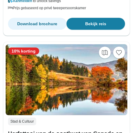
Aanmelden
to unlock savings
Prijs gebaseerd op privé tweepersoonskamer
Download brochure
Bekijk reis
10% korting
Stad & Cultuur