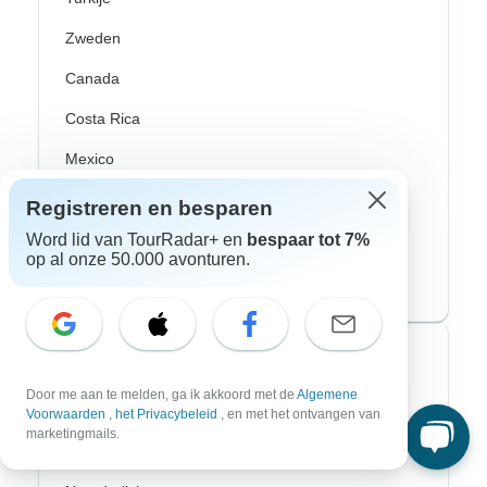
Zweden
Canada
Costa Rica
Mexico
Peru
Registreren en besparen
Word lid van TourRadar+ en
bespaar tot 7%
USA
op al onze 50.000 avonturen.
Zuid-Amerika
Top avonturenstijlen
Door me aan te melden, ga ik akkoord met de
Algemene
Avontuurlijke rondreizen
Voorwaarden
,
het Privacybeleid
, en met het ontvangen van
marketingmails.
Fiets Rondreizen