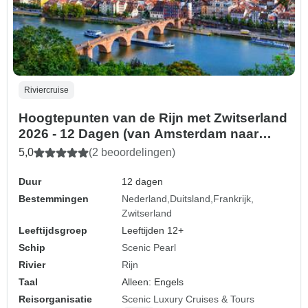
Riviercruise
Hoogtepunten van de Rijn met Zwitserland
2026 - 12 Dagen (van Amsterdam naar
Zurich)
5,0
(2 beoordelingen)
Duur
12 dagen
Bestemmingen
Nederland
Duitsland
Frankrijk
Zwitserland
Leeftijdsgroep
Leeftijden 12+
Schip
Scenic Pearl
Rivier
Rijn
Taal
Alleen: Engels
Reisorganisatie
Scenic Luxury Cruises & Tours