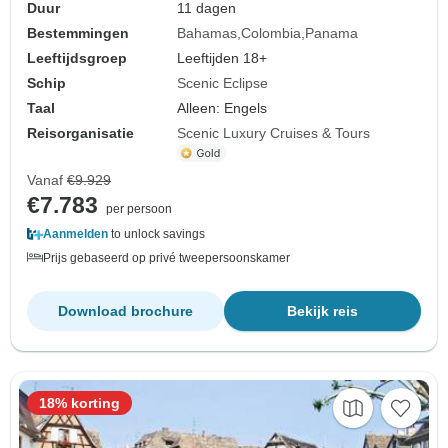
Duur
11 dagen
Bestemmingen
Bahamas
Colombia
Panama
Leeftijdsgroep
Leeftijden 18+
Schip
Scenic Eclipse
Taal
Alleen: Engels
Reisorganisatie
Scenic Luxury Cruises & Tours
Vanaf
€9.929
€7.783
per persoon
Aanmelden
to unlock savings
Prijs gebaseerd op privé tweepersoonskamer
Download brochure
Bekijk reis
18% korting