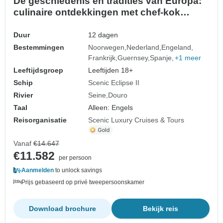
De geschiedenis en tradities van Europa:
culinaire ontdekkingen met chef-kok
Gabriel Rodriguez
Duur
12 dagen
Bestemmingen
Noorwegen
Nederland
Engeland
Frankrijk
Guernsey
Spanje
+1 meer
Leeftijdsgroep
Leeftijden 18+
Schip
Scenic Eclipse II
Rivier
Seine
Douro
Taal
Alleen: Engels
Reisorganisatie
Scenic Luxury Cruises & Tours
Vanaf
€14.647
€11.582
per persoon
Aanmelden
to unlock savings
Prijs gebaseerd op privé tweepersoonskamer
Download brochure
Bekijk reis