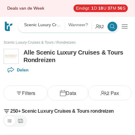
Deals van de Week
Eindigt:
1
D
18
U
37
M
55
S
Scenic Luxury Cruises & Tours
Wanneer?
2
Scenic Luxury Cruises & Tours
/
Rondreizen
Alle Scenic Luxury Cruises & Tours
Rondreizen
Delen
Filters
Data
2
Pax
250+ Scenic Luxury Cruises & Tours rondreizen