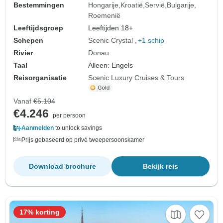
Bestemmingen
Hongarije
Kroatië
Servië
Bulgarije
Roemenië
Leeftijdsgroep
Leeftijden 18+
Schepen
Scenic Crystal
+1 schip
Rivier
Donau
Taal
Alleen: Engels
Reisorganisatie
Scenic Luxury Cruises & Tours
Vanaf
€5.104
€4.246
per persoon
Aanmelden
to unlock savings
Prijs gebaseerd op privé tweepersoonskamer
Download brochure
Bekijk reis
17% korting