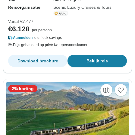
Reisorganisatie
Scenic Luxury Cruises & Tours
Vanaf
€7.477
€6.128
per persoon
Aanmelden
to unlock savings
Prijs gebaseerd op privé tweepersoonskamer
Download brochure
Bekijk reis
2% korting