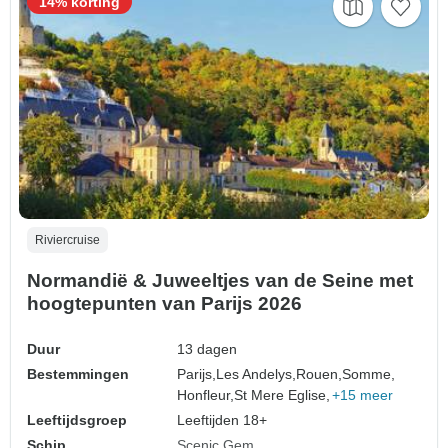
14% korting
Riviercruise
Normandië & Juweeltjes van de Seine met
hoogtepunten van Parijs 2026
Duur
13 dagen
Bestemmingen
Parijs,
Les Andelys,
Rouen,
Somme,
Honfleur,
St Mere Eglise,
+15 meer
Leeftijdsgroep
Leeftijden 18+
Schip
Scenic Gem