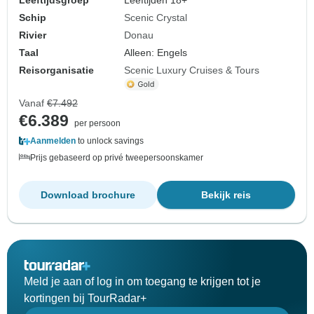
Leeftijdsgroep
Leeftijden 18+
Schip
Scenic Crystal
Rivier
Donau
Taal
Alleen: Engels
Reisorganisatie
Scenic Luxury Cruises & Tours
Vanaf
€7.492
€6.389
per persoon
Aanmelden
to unlock savings
Prijs gebaseerd op privé tweepersoonskamer
Download brochure
Bekijk reis
Meld je aan of log in om toegang te krijgen tot je
kortingen bij TourRadar+