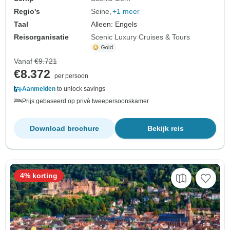
Regio's
Seine
+1 meer
Taal
Alleen: Engels
Reisorganisatie
Scenic Luxury Cruises & Tours
Vanaf
€9.721
€8.372
per persoon
Aanmelden
to unlock savings
Prijs gebaseerd op privé tweepersoonskamer
Download brochure
Bekijk reis
4% korting