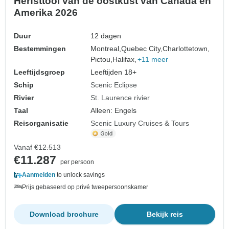
Herfsttooi van de oostkust van Canada en
Amerika 2026
Duur
12 dagen
Bestemmingen
Montreal,
Quebec City,
Charlottetown,
Pictou,
Halifax,
+11 meer
Leeftijdsgroep
Leeftijden 18+
Schip
Scenic Eclipse
Rivier
St. Laurence rivier
Taal
Alleen: Engels
Reisorganisatie
Scenic Luxury Cruises & Tours
Vanaf
€12.513
€11.287
per persoon
Aanmelden
to unlock savings
Prijs gebaseerd op privé tweepersoonskamer
Download brochure
Bekijk reis