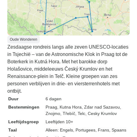
Oude Wonderen
Zesdaagse rondreis langs alle zeven UNESCO-locaties
in Tsjechië – van de Astronomische Klok in Praag tot de
Boterkerk in Kutná Hora. Met het barokke dorp
Holašovice, middeleeuws Český Krumlov en het
Renaissance-plein in Telč. Kleine groepen van zes
personen verblijven in drie- en viersterrenhotels met
ontbijt.
Duur
6 dagen
Bestemmingen
Praag
, Kutna Hora
, Zdar nad Sazavou
,
Znojmo
, Třebíč
, Telc
, Cesky Krumlov
Leeftijdsgroep
Leeftijden 10+
Taal
Alleen: Engels, Portugees, Frans, Spaans