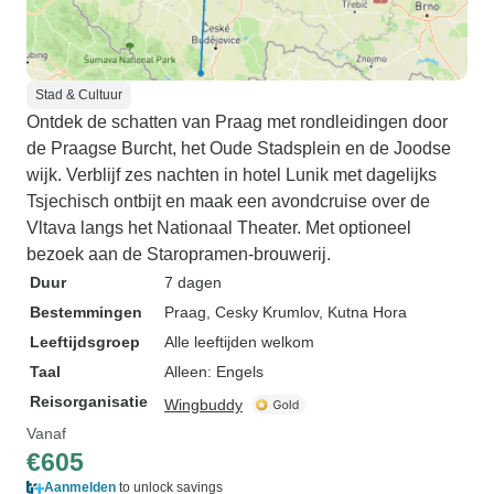
Stad & Cultuur
Ontdek de schatten van Praag met rondleidingen door
de Praagse Burcht, het Oude Stadsplein en de Joodse
wijk. Verblijf zes nachten in hotel Lunik met dagelijks
Tsjechisch ontbijt en maak een avondcruise over de
Vltava langs het Nationaal Theater. Met optioneel
bezoek aan de Staropramen-brouwerij.
Duur
7 dagen
Bestemmingen
Praag
, Cesky Krumlov
, Kutna Hora
Leeftijdsgroep
Alle leeftijden welkom
Taal
Alleen: Engels
Reisorganisatie
Wingbuddy
Vanaf
€605
Aanmelden
to unlock savings