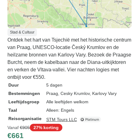
Stad & Cultuur
Ontdek het hart van Tsjechië met het historische centrum
van Praag, UNESCO-locatie Český Krumlov en de
heilzame bronnen van Karlovy Vary. Bezoek de Praagse
Burcht, neem de kabelbaan naar de Diana-uitkijktoren
en verken de Vltava-vallei. Vier nachten logies met
ontbijt voor €550.
Duur
5 dagen
Bestemmingen
Praag
, Cesky Krumlov
, Karlovy Vary
Leeftijdsgroep
Alle leeftijden welkom
Taal
Alleen: Engels
Reisorganisatie
STM Tours LLC
Vanaf
€905
27% korting
€661