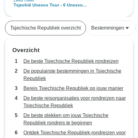
Lees meer
te verkennen. Het programma zat
cultuur" privérond
Tsjechië Unesco Tour - 6 Unesco
vol, maar voelde niet gehaast aan.
bezienswaardigheden in 6 dagen,
De kleine groep was perfect voor
max 6 personen per tour
een meer persoonlijke ervaring.
Tsjechische Republiek overzicht
Bestemmingen
Dit was de eerste keer dat we met
een georganiseerde reis
meegingen in plaats van alles zelf
Overzicht
te regelen, en we vonden het heel
fijn!
De beste Tsjechische Republiek rondreizen
De populairste bestemmingen in Tsjechische
Republiek
Bereis Tsjechische Republiek op jouw manier
De beste reisorganisaties voor rondreizen naar
Tsjechische Republiek
De beste plekken om jouw Tsjechische
Republiek rondreis te beginnen
Ontdek Tsjechische Republiek-rondreizen voor