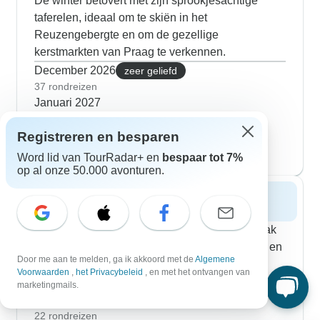
De winter betovert met zijn sprookjesachtige
taferelen, ideaal om te skiën in het
Reuzengebergte en om de gezellige
kerstmarkten van Praag te verkennen.
December 2026
zeer geliefd
37 rondreizen
Januari 2027
22 rondreizen
Februari 2027
Registreren en besparen
21 rondreizen
Word lid van TourRadar+ en
bespaar tot 7%
op al onze 50.000 avonturen.
Lente 2027
Het zachte lenteweer zet het land in bloei. Maak
een wandeling over de Petřín-heuvel in Praag en
Door me aan te melden, ga ik akkoord met de
Algemene
bezoek de vele kastelen van Tsjechië, zoals
Voorwaarden
,
het Privacybeleid
, en met het ontvangen van
Karlštejn.
marketingmails.
Maart 2027
zeer geliefd
22 rondreizen