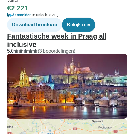
Vanaf
€2.221
Aanmelden
to unlock savings
Download brochure
Bekijk reis
Fantastische week in Praag all
inclusive
5,0
(3 beoordelingen)