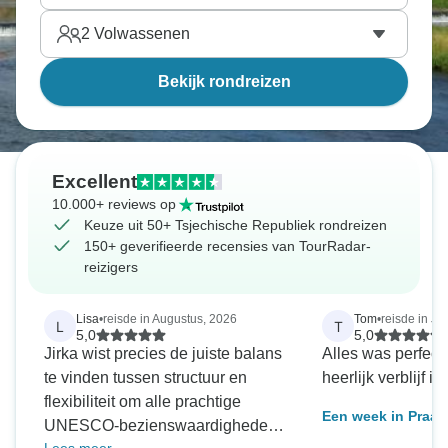
kan een ontspannende cruise worden genoten op
2
Volwassenen
de schilderachtige
rivier de Elbe
.
Bekijk rondreizen
Excellent
10.000+ reviews op
Keuze uit 50+ Tsjechische Republiek rondreizen
150+ geverifieerde recensies van TourRadar-
reizigers
Lisa
•
reisde in Augustus, 2026
Tom
•
reisde in Ja
L
T
5,0
5,0
Jirka wist precies de juiste balans
Alles was perfec
te vinden tussen structuur en
heerlijk verblijf i
flexibiliteit om alle prachtige
Een week in Praag
UNESCO-bezienswaardigheden
gastronomie, gesc