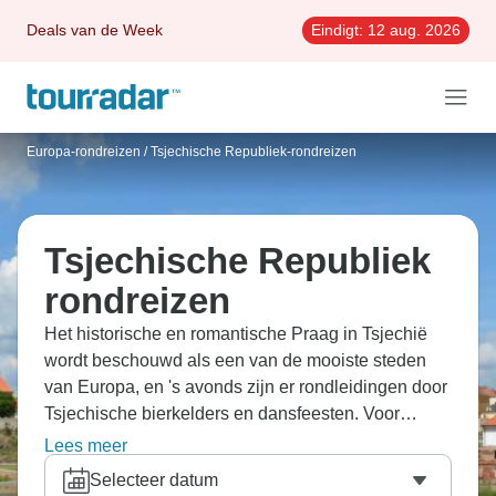
Deals van de Week
Eindigt:
12 aug. 2026
Europa-rondreizen
/
Tsjechische Republiek-rondreizen
Tsjechische Republiek
rondreizen
Het historische en romantische Praag in Tsjechië
wordt beschouwd als een van de mooiste steden
van Europa, en 's avonds zijn er rondleidingen door
Tsjechische bierkelders en dansfeesten. Voor
avontuurlijke junkies zijn er multisportreizen met
Lees meer
fietsen, wandelen en kanoën. Voor degenen die
Selecteer datum
Tsjechië in een langzamer tempo willen verkennen,